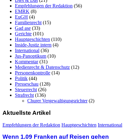
Dies & Das
(21)
Empfehlungen der Redaktion
(56)
EMRK
(8)
EuGH
(4)
Familienrecht
(15)
Gad ase
(33)
Gerichte
(101)
Hauptgeschichten
(110)
Inside-Justiz intern
(4)
International
(36)
Jus-Panoptikum
(10)
Kommentar
(31)
Medienrecht & Datenschutz
(12)
Personenkontrolle
(14)
Politik
(44)
Presseschau
(128)
Steuerrecht
(26)
Strafrecht
(136)
Churer Vergewaltigungsrichter
(2)
Aktuellste Artikel
Empfehlungen der Redaktion
Hauptgeschichten
International
Wenn 1.09 Franken auf Reisen gehen