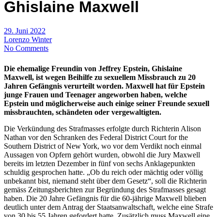
Ghislaine Maxwell
29. Juni 2022
Lorenzo Winter
No Comments
Die ehemalige Freundin von Jeffrey Epstein, Ghislaine
Maxwell, ist wegen Beihilfe zu sexuellem Missbrauch zu 20
Jahren Gefängnis verurteilt worden. Maxwell hat für Epstein
junge Frauen und Teenager angeworben haben, welche
Epstein und möglicherweise auch einige seiner Freunde sexuell
missbrauchten, schändeten oder vergewaltigten.
Die Verkündung des Strafmasses erfolgte durch Richterin Alison
Nathan vor den Schranken des Federal District Court for the
Southern District of New York, wo vor dem Verdikt noch einmal
Aussagen von Opfern gehört wurden, obwohl die Jury Maxwell
bereits im letzten Dezember in fünf von sechs Anklagepunkten
schuldig gesprochen hatte. „Ob du reich oder mächtig oder völlig
unbekannt bist, niemand steht über dem Gesetz“, soll die Richterin
gemäss Zeitungsberichten zur Begründung des Strafmasses gesagt
haben. Die 20 Jahre Gefängnis für die 60-jährige Maxwell blieben
deutlich unter dem Antrag der Staatsanwaltschaft, welche eine Strafe
von 30 bis 55 Jahren gefordert hatte. Zusätzlich muss Maxwell eine