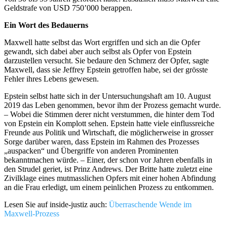
Geldstrafe von USD 750’000 berappen.
Ein Wort des Bedauerns
Maxwell hatte selbst das Wort ergriffen und sich an die Opfer
gewandt, sich dabei aber auch selbst als Opfer von Epstein
darzustellen versucht. Sie bedaure den Schmerz der Opfer, sagte
Maxwell, dass sie Jeffrey Epstein getroffen habe, sei der grösste
Fehler ihres Lebens gewesen.
Epstein selbst hatte sich in der Untersuchungshaft am 10. August
2019 das Leben genommen, bevor ihm der Prozess gemacht wurde.
– Wobei die Stimmen derer nicht verstummen, die hinter dem Tod
von Epstein ein Komplott sehen. Epstein hatte viele einflussreiche
Freunde aus Politik und Wirtschaft, die möglicherweise in grosser
Sorge darüber waren, dass Epstein im Rahmen des Prozesses
„auspacken“ und Übergriffe von anderen Prominenten
bekanntmachen würde. – Einer, der schon vor Jahren ebenfalls in
den Strudel geriet, ist Prinz Andrews. Der Britte hatte zuletzt eine
Zivilklage eines mutmasslichen Opfers mit einer hohen Abfindung
an die Frau erledigt, um einem peinlichen Prozess zu entkommen.
Lesen Sie auf inside-justiz auch:
Überraschende Wende im
Maxwell-Prozess