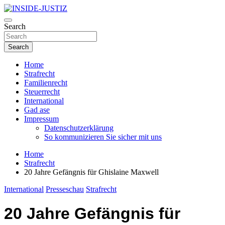
Skip
to
Investigativer Journalismus zur Dritten Gewalt
content
Search
INSIDE-JUSTIZ
Search
Home
Strafrecht
Familienrecht
Steuerrecht
International
Gad ase
Impressum
Datenschutzerklärung
So kommunizieren Sie sicher mit uns
Home
Strafrecht
20 Jahre Gefängnis für Ghislaine Maxwell
International
Presseschau
Strafrecht
20 Jahre Gefängnis für