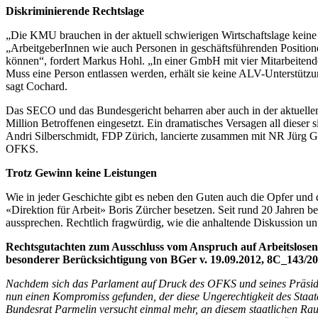
Diskriminierende Rechtslage
„Die KMU brauchen in der aktuell schwierigen Wirtschaftslage keine
„ArbeitgeberInnen wie auch Personen in geschäftsführenden Positio
können“, fordert Markus Hohl. „In einer GmbH mit vier Mitarbeitende
Muss eine Person entlassen werden, erhält sie keine ALV-Unterstützu
sagt Cochard.
Das SECO und das Bundesgericht beharren aber auch in der aktuellen
Million Betroffenen eingesetzt. Ein dramatisches Versagen all dieser 
Andri Silberschmidt, FDP Zürich, lancierte zusammen mit NR Jürg Gro
OFKS.
Trotz Gewinn keine Leistungen
Wie in jeder Geschichte gibt es neben den Guten auch die Opfer und 
«Direktion für Arbeit» Boris Zürcher besetzen. Seit rund 20 Jahren be
aussprechen. Rechtlich fragwürdig, wie die anhaltende Diskussion unt
Rechtsgutachten zum Ausschluss vom Anspruch auf Arbeitslosen
besonderer Berücksichtigung von BGer v. 19.09.2012, 8C_143/2
Nachdem sich das Parlament auf Druck des OFKS und seines Präsident
nun einen Kompromiss gefunden, der diese Ungerechtigkeit des Staat
Bundesrat Parmelin versucht einmal mehr, an diesem staatlichen Raub