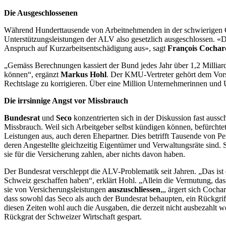
Die Ausgeschlossenen
Während Hunderttausende von Arbeitnehmenden in der schwierigen Co
Unterstützungsleistungen der ALV also gesetzlich ausgeschlossen. «D
Anspruch auf Kurzarbeitsentschädigung aus», sagt
François Cochar
„Gemäss Berechnungen kassiert der Bund jedes Jahr über 1,2 Milliard
können“, ergänzt
Markus Hohl
. Der KMU-Vertreter gehört dem Vors
Rechtslage zu korrigieren. Über eine Million Unternehmerinnen und 
Die irrsinnige Angst vor Missbrauch
Bundesrat
und
Seco
konzentrierten sich in der Diskussion fast aussch
Missbrauch. Weil sich Arbeitgeber selbst kündigen können, befürcht
Leistungen aus, auch deren Ehepartner. Dies betrifft Tausende von Per
deren Angestellte gleichzeitig Eigentümer und Verwaltungsräte sind.
sie für die Versicherung zahlen, aber nichts davon haben.
Der Bundesrat verschleppt die ALV-Problematik seit Jahren. „Das ist
Schweiz geschaffen haben“, erklärt Hohl. „Allein die Vermutung, das
sie von Versicherungsleistungen
auszuschliessen
„, ärgert sich Cocha
dass sowohl das Seco als auch der Bundesrat behaupten, ein Rückgriff
diesen Zeiten wohl auch die Ausgaben, die derzeit nicht ausbezahlt 
Rückgrat der Schweizer Wirtschaft gespart.