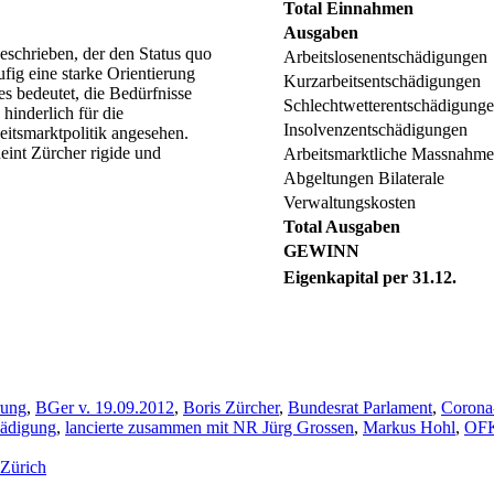
Total Einnahmen
Ausgaben
beschrieben, der den Status quo
Arbeitslosenentschädigungen
fig eine starke Orientierung
Kurzarbeitsentschädigungen
es bedeutet, die Bedürfnisse
Schlechtwetterentschädigung
 hinderlich für die
Insolvenzentschädigungen
itsmarktpolitik angesehen.
heint Zürcher rigide und
Arbeitsmarktliche Massnahm
Abgeltungen Bilaterale
Verwaltungskosten
Total Ausgaben
GEWINN
Eigenkapital per 31.12.
rung
,
BGer v. 19.09.2012
,
Boris Zürcher
,
Bundesrat Parlament
,
Corona
hädigung
,
lancierte zusammen mit NR Jürg Grossen
,
Markus Hohl
,
OF
 Zürich