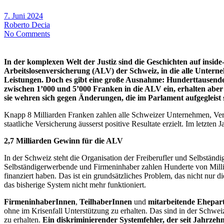
7. Juni 2024
Roberto Decia
No Comments
In der komplexen Welt der Justiz sind die Geschichten auf inside
Arbeitslosenversicherung (ALV) der Schweiz, in die alle Untern
Leistungen. Doch es gibt eine große Ausnahme: Hunderttausende
zwischen 1’000 und 5’000 Franken in die ALV ein, erhalten aber
sie wehren sich gegen Änderungen, die im Parlament aufgegleist 
Knapp 8 Milliarden Franken zahlen alle Schweizer Unternehmen, Verwal
staatliche Versicherung äusserst positive Resultate erzielt. Im letzten
2,7 Milliarden Gewinn für die ALV
In der Schweiz steht die Organisation der Freiberufler und Selbstä
Selbständigerwerbende und Firmeninhaber zahlen Hunderte von Million
finanziert haben. Das ist ein grundsätzliches Problem, das nicht nur d
das bisherige System nicht mehr funktioniert.
FirmeninhaberInnen
,
TeilhaberInnen
und
mitarbeitende Ehepar
ohne im Krisenfall Unterstützung zu erhalten. Das sind in der Schwei
zu erhalten.
Ein diskriminierender Systemfehler, der seit Jahrz