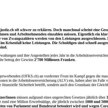
-justiz.ch oft schwer zu erklären. Doch manchmal scheint eine Gesc
ehmen und Arbeitnehmenden einzahlen müssen. Eigentlich ein klare
 von Zwangszahlern werden von den Leistungen ausgeschlossen. R
 im Krisenfall keine Leistungen. Die Schuldigen sind schnell au
sind.
tungen und ihre Angestellten jedes Jahr in die Arbeitslosenversicheru
 Jahr betrug der Gewinn
2’700 Millionen Franken
.
ndigerwerbenden (OFKS.ch) an vorderster Front im Kampf gegen die mas
en in die Arbeitslosenversicherung (ALV) ein, haben aber im Falle von
ie finanzielle Sicherheit betrifft, sondern auch den Grundsatz der Glei
tnerInnen
müssen aufgrund eines ungerechten Gesetzes jährlich über
z rund eine Million Erwerbstätige, die jährlich zwischen
1000 und 500
ehnten von Parlament und Bundesrat betoniert wird und wegen Cor