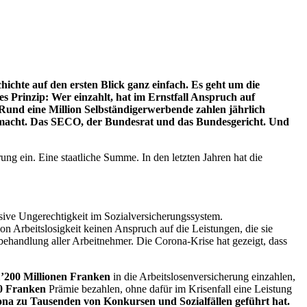
hichte auf den ersten Blick ganz einfach. Es geht um die
s Prinzip: Wer einzahlt, hat im Ernstfall Anspruch auf
und eine Million Selbständigerwerbende zahlen jährlich
sgemacht. Das SECO, der Bundesrat und das Bundesgericht. Und
ng ein. Eine staatliche Summe. In den letzten Jahren hat die
sive Ungerechtigkeit im Sozialversicherungssystem.
 Arbeitslosigkeit keinen Anspruch auf die Leistungen, die sie
chbehandlung aller Arbeitnehmer. Die Corona-Krise hat gezeigt, dass
1’200 Millionen Franken
in die Arbeitslosenversicherung einzahlen,
0 Franken
Prämie bezahlen, ohne dafür im Krisenfall eine Leistung
ona zu Tausenden von Konkursen und Sozialfällen geführt hat.