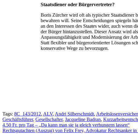
Staatsdiener oder Bürgervertreter?
Boris Zürcher wird oft als typischer Staatsdiener 
bewahren will. Seine Entscheidungen spiegeln häu
an den Interessen des Staates wider, auch wenn di
der Bürger hintanzustellen. Dieser Ansatz wird als
Anpassungsfähigkeit und Modernisierung der Arbe
Statt flexibler und bürgerorientierter Lösungen sc
konservative Wege zu bevorzugen.
Tags:
8C_143/2012
,
ALV
,
Andri Silberschmidt
,
Arbeitslosenversiche
Geschäftsführer
,
Gesellschafter
,
Jacqueline Badran
,
Kurzarbeitsentsc
Beitragsnavigation
4.50 Fr. pro Tag – „Da kann man sie ja gleich verhungern lassen“
Rechtsgutachten (Auszug) von Felix Frey, Advokatur Rechtsanker in