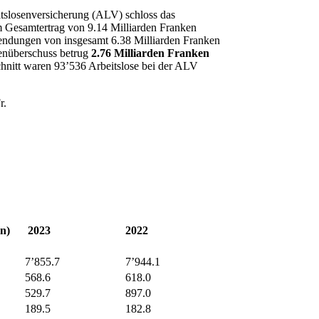
tslosenversicherung (ALV) schloss das
 Gesamtertrag von 9.14 Milliarden Franken
ndungen von insgesamt 6.38 Milliarden Franken
enüberschuss betrug
2.76 Milliarden Franken
chnitt waren 93’536 Arbeitslose bei der ALV
r.
n)
2023
2022
7’855.7
7’944.1
568.6
618.0
529.7
897.0
189.5
182.8