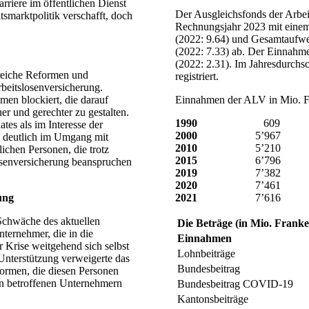
riere im öffentlichen Dienst
Der Ausgleichsfonds der Arbei
tsmarktpolitik verschafft, doch
Rechnungsjahr 2023 mit einem
(2022: 9.64) und Gesamtaufwe
(2022: 7.33) ab. Der Einnahm
(2022: 2.31). Im Jahresdurchs
hlreiche Reformen und
registriert.
rbeitslosenversicherung.
en blockiert, die darauf
Einnahmen der ALV in Mio. F
er und gerechter zu gestalten.
1990
609
ates als im Interesse der
2000
5’967
s deutlich im Umgang mit
2010
5’210
ichen Personen, die trotz
2015
6’796
osenversicherung beanspruchen
2019
7’382
2020
7’461
ung
2021
7’616
Schwäche des aktuellen
Die Beträge (in Mio. Franke
ternehmer, die in die
Einnahmen
 Krise weitgehend sich selbst
Lohnbeiträge
 Unterstützung verweigerte das
Bundesbeitrag
ormen, die diesen Personen
von betroffenen Unternehmern
Bundesbeitrag COVID-19
.
Kantonsbeiträge