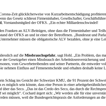
rona-Zeit glücklicherweise von Kurzarbeitsentschädigung profitieren
enn das Gesetz schliesst Firmeninhaber, Gesellschafter, Geschäftsfüh
d
, Vorstandsmitglied der OFKS. „Ein echter Milliardenschwindel!
en Franken an ALV-Beiträgen, ohne dass die Firmeninhaber und Teilhabe
tand der OFKS an und ist einer der Betroffenen. „Bundesrat und Parla
Unternehmer müssen die obligatorische ALV bezahlen, ohne je eine Le
liesslich auf die
Missbrauchsgefahr
, sagt Hohl. „Ein Problem, das m
ete der Gesetzgeber einen Missbrauch der Arbeitslosenversicherung und
sonen, vom Gewerbetreibenden und seiner Partnerin, die entweder voll m
 Sie nehmen Einfluss auf Firmenentscheide und erhalten deshalb keine 
 ein Schlag ins Gesicht der Schweizer KMU, die 91 Prozent der Schwei
s es möglich sein könnte, dass eine Person in einer arbeitgeberähnlich
rd über das Seco. „Das ist das Credo des Seco, das durch die Rechtspre
 sei möglich“. Cochard ärgert sich: „Wir werden alle für eine unverst
werden müssen, weil die Bundesgerichtspraxis die Anforderungen an di