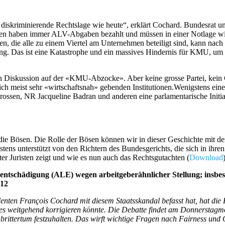
 diskriminierende Rechtslage wie heute“, erklärt Cochard. Bundesrat 
nen haben immer ALV-Abgaben bezahlt und müssen in einer Notlage wi
n, die alle zu einem Viertel am Unternehmen beteiligt sind, kann nac
ng. Das ist eine Katastrophe und ein massives Hindernis für KMU, um 
 Diskussion auf der «KMU-Abzocke». Aber keine grosse Partei, kein G
sich meist sehr «wirtschaftsnah» gebenden Institutionen.Wenigstens eine 
ssen, NR Jacqueline Badran und anderen eine parlamentarische Initiat
die Bösen. Die Rolle der Bösen können wir in dieser Geschichte mit de
stens unterstützt von den Richtern des Bundesgerichts, die sich in ihr
er Juristen zeigt und wie es nun auch das Rechtsgutachten (
Download
entschädigung (ALE) wegen arbeitgeberähnlicher Stellung; insb
012
en François Cochard mit diesem Staatsskandal befasst hat, hat die K
es weitgehend korrigieren könnte. Die Debatte findet am Donnerstagmo
rittertum festzuhalten. Das wirft wichtige Fragen nach Fairness und G