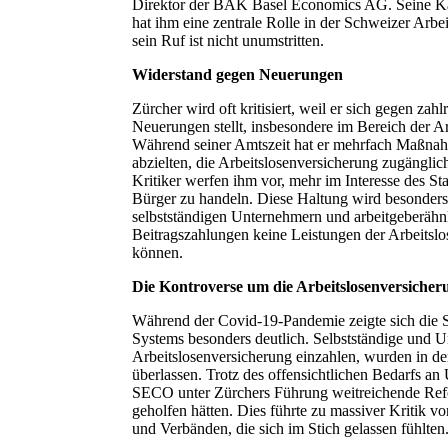
Direktor der BAK Basel Economics AG. Seine Kar
hat ihm eine zentrale Rolle in der Schweizer Arbei
sein Ruf ist nicht unumstritten.
Widerstand gegen Neuerungen
Zürcher wird oft kritisiert, weil er sich gegen za
Neuerungen stellt, insbesondere im Bereich der A
Während seiner Amtszeit hat er mehrfach Maßnahm
abzielten, die Arbeitslosenversicherung zugänglich
Kritiker werfen ihm vor, mehr im Interesse des Sta
Bürger zu handeln. Diese Haltung wird besonder
selbstständigen Unternehmern und arbeitgeberähnl
Beitragszahlungen keine Leistungen der Arbeitsl
können.
Die Kontroverse um die Arbeitslosenversicher
Während der Covid-19-Pandemie zeigte sich die 
Systems besonders deutlich. Selbstständige und Un
Arbeitslosenversicherung einzahlen, wurden in der
überlassen. Trotz des offensichtlichen Bedarfs an
SECO unter Zürchers Führung weitreichende Ref
geholfen hätten. Dies führte zu massiver Kritik 
und Verbänden, die sich im Stich gelassen fühlten