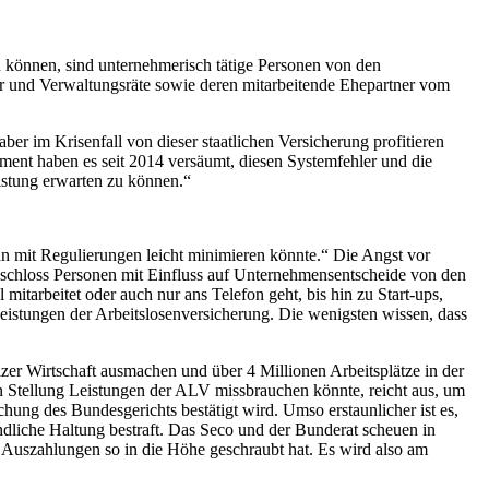
 können, sind unternehmerisch tätige Personen von den
rer und Verwaltungsräte sowie deren mitarbeitende Ehepartner vom
r im Krisenfall von dieser staatlichen Versicherung profitieren
ment haben es seit 2014 versäumt, diesen Systemfehler und die
istung erwarten zu können.“
an mit Regulierungen leicht minimieren könnte.“ Die Angst vor
 schloss Personen mit Einfluss auf Unternehmensentscheide von den
itarbeitet oder auch nur ans Telefon geht, bis hin zu Start-ups,
Leistungen der Arbeitslosenversicherung. Die wenigsten wissen, dass
zer Wirtschaft ausmachen und über 4 Millionen Arbeitsplätze in der
en Stellung Leistungen der ALV missbrauchen könnte, reicht aus, um
chung des Bundesgerichts bestätigt wird. Umso erstaunlicher ist es,
ändliche Haltung bestraft. Das Seco und der Bunderat scheuen in
e Auszahlungen so in die Höhe geschraubt hat. Es wird also am