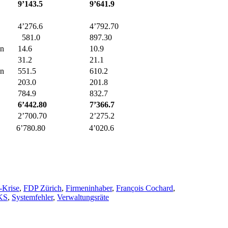
9’143.5
9’641.9
4’276.6
4’792.70
581.0
897.30
en
14.6
10.9
31.2
21.1
en
551.5
610.2
203.0
201.8
784.9
832.7
6’442.80
7’366.7
2’700.70
2’275.2
6’780.80
4’020.6
-Krise
,
FDP Zürich
,
Firmeninhaber
,
François Cochard
,
KS
,
Systemfehler
,
Verwaltungsräte