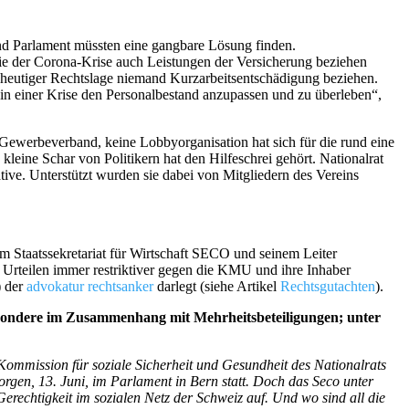
und Parlament müssten eine gangbare Lösung finden.
e der Corona-Krise auch Leistungen der Versicherung beziehen
h heutiger Rechtslage niemand Kurzarbeitsentschädigung beziehen.
in einer Krise den Personalbestand anzupassen und zu überleben“,
ewerbeverband, keine Lobbyorganisation hat sich für die rund eine
kleine Schar von Politikern hat den Hilfeschrei gehört. Nationalrat
ive. Unterstützt wurden sie dabei von Mitgliedern des Vereins
m Staatssekretariat für Wirtschaft SECO und seinem Leiter
en Urteilen immer restriktiver gegen die KMU und ihre Inhaber
) der
advokatur rechtsanker
darlegt (siehe Artikel
Rechtsgutachten
).
esondere im Zusammenhang mit Mehrheitsbeteiligungen; unter
ommission für soziale Sicherheit und Gesundheit des Nationalrats
rgen, 13. Juni, im Parlament in Bern statt. Doch das Seco unter
erechtigkeit im sozialen Netz der Schweiz auf. Und wo sind all die