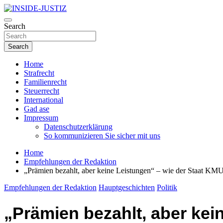
Skip
to
Investigativer Journalismus zur Dritten Gewalt
content
Search
INSIDE-JUSTIZ
Search
Home
Strafrecht
Familienrecht
Steuerrecht
International
Gad ase
Impressum
Datenschutzerklärung
So kommunizieren Sie sicher mit uns
Home
Empfehlungen der Redaktion
„Prämien bezahlt, aber keine Leistungen“ – wie der Staat KM
Empfehlungen der Redaktion
Hauptgeschichten
Politik
„Prämien bezahlt, aber kei