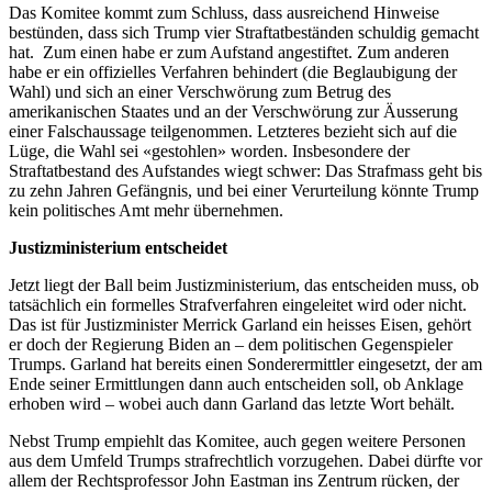
Das Komitee kommt zum Schluss, dass ausreichend Hinweise
bestünden, dass sich Trump vier Straftatbeständen schuldig gemacht
hat. Zum einen habe er zum Aufstand angestiftet. Zum anderen
habe er ein offizielles Verfahren behindert (die Beglaubigung der
Wahl) und sich an einer Verschwörung zum Betrug des
amerikanischen Staates und an der Verschwörung zur Äusserung
einer Falschaussage teilgenommen. Letzteres bezieht sich auf die
Lüge, die Wahl sei «gestohlen» worden. Insbesondere der
Straftatbestand des Aufstandes wiegt schwer: Das Strafmass geht bis
zu zehn Jahren Gefängnis, und bei einer Verurteilung könnte Trump
kein politisches Amt mehr übernehmen.
Justizministerium entscheidet
Jetzt liegt der Ball beim Justizministerium, das entscheiden muss, ob
tatsächlich ein formelles Strafverfahren eingeleitet wird oder nicht.
Das ist für Justizminister Merrick Garland ein heisses Eisen, gehört
er doch der Regierung Biden an – dem politischen Gegenspieler
Trumps. Garland hat bereits einen Sonderermittler eingesetzt, der am
Ende seiner Ermittlungen dann auch entscheiden soll, ob Anklage
erhoben wird – wobei auch dann Garland das letzte Wort behält.
Nebst Trump empiehlt das Komitee, auch gegen weitere Personen
aus dem Umfeld Trumps strafrechtlich vorzugehen. Dabei dürfte vor
allem der Rechtsprofessor John Eastman ins Zentrum rücken, der