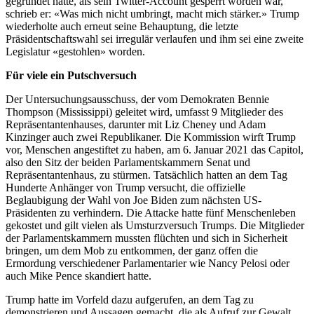
gegründet hatte, als sein Twitter-Account gesperrt worden war,
schrieb er: «Was mich nicht umbringt, macht mich stärker.» Trump
wiederholte auch erneut seine Behauptung, die letzte
Präsidentschaftswahl sei irregulär verlaufen und ihm sei eine zweite
Legislatur «gestohlen» worden.
Für viele ein Putschversuch
Der Untersuchungsausschuss, der vom Demokraten Bennie
Thompson (Mississippi) geleitet wird, umfasst 9 Mitglieder des
Repräsentantenhauses, darunter mit Liz Cheney und Adam
Kinzinger auch zwei Republikaner. Die Kommission wirft Trump
vor, Menschen angestiftet zu haben, am 6. Januar 2021 das Capitol,
also den Sitz der beiden Parlamentskammern Senat und
Repräsentantenhaus, zu stürmen. Tatsächlich hatten an dem Tag
Hunderte Anhänger von Trump versucht, die offizielle
Beglaubigung der Wahl von Joe Biden zum nächsten US-
Präsidenten zu verhindern. Die Attacke hatte fünf Menschenleben
gekostet und gilt vielen als Umsturzversuch Trumps. Die Mitglieder
der Parlamentskammern mussten flüchten und sich in Sicherheit
bringen, um dem Mob zu entkommen, der ganz offen die
Ermordung verschiedener Parlamentarier wie Nancy Pelosi oder
auch Mike Pence skandiert hatte.
Trump hatte im Vorfeld dazu aufgerufen, an dem Tag zu
demonstrieren und Aussagen gemacht, die als Aufruf zur Gewalt