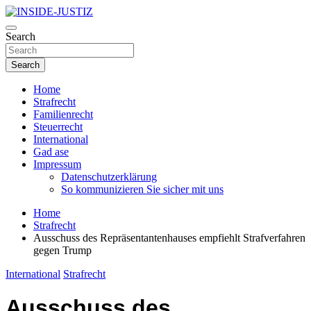
Skip
to
Investigativer Journalismus zur Dritten Gewalt
content
Search
INSIDE-JUSTIZ
Search
Home
Strafrecht
Familienrecht
Steuerrecht
International
Gad ase
Impressum
Datenschutzerklärung
So kommunizieren Sie sicher mit uns
Home
Strafrecht
Ausschuss des Repräsentantenhauses empfiehlt Strafverfahren
gegen Trump
International
Strafrecht
Ausschuss des