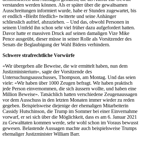
verstanden werden können. Als er später über die gewaltsamen
Ausschreitungen informiert wurde, habe er Stunden zugewartet, bis
er endlich «Bleibt friedlich» twitterte und seine Anhänger
schliesslich aufrief, abzuziehen. – Und das, obwohl Personen in
seinem Umfeld ihn schon sehr viel früher dazu aufgefordert hatten.
Davor hatte er massiven Druck auf seinen damaligen Vize Mike
Pence ausgeübt, dieser müsse in seiner Rolle als Vorsitzender des
Senats die Beglaubigung der Wahl Bidens verhindern.
Schwere strafrechtliche Vorwürfe
«Wir übergeben alle Beweise, die wir ermittelt haben, nun dem
Justizministerium», sagte der Vorsitzende des
Untersuchungsausschusses, Thompson, am Montag. Und das seien
viele: «Wir haben über 1000 Zeugen befragt. Wir haben praktisch
jede Person einvernommen, die sich äussern wollte, und haben eine
Million Beweise». Tatsächlich hatten verschiedene Zeugenaussagen
vor dem Ausschuss in den letzten Monaten immer wieder zu reden
gegeben. Beispielsweise diejenige der ehemaligen Mitarbeiterin
Cassidy Hutschinson, die Trump im Sommer bei einer Einvernahme
vorwarf, er sei sich über die Möglichkeit, dass es am 6. Januar 2021
zu Gewalttaten kommen werde, sehr wohl schon im Voraus bewusst
gewesen. Belastende Aussagen machte auch beispielsweise Trumps
ehemaliger Justizminister William Barr.