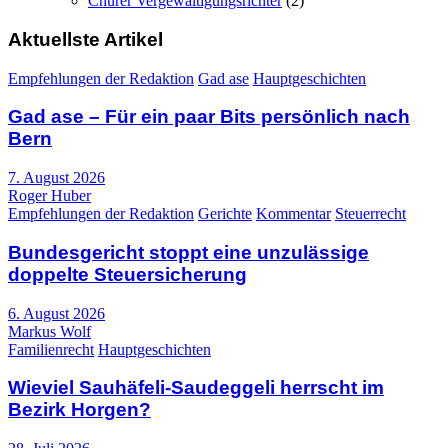
Churer Vergewaltigungsrichter
(2)
Aktuellste Artikel
Empfehlungen der Redaktion
Gad ase
Hauptgeschichten
Gad ase – Für ein paar Bits persönlich nach
Bern
7. August 2026
Roger Huber
Empfehlungen der Redaktion
Gerichte
Kommentar
Steuerrecht
Bundesgericht stoppt eine unzulässige
doppelte Steuersicherung
6. August 2026
Markus Wolf
Familienrecht
Hauptgeschichten
Wieviel Sauhäfeli-Saudeggeli herrscht im
Bezirk Horgen?