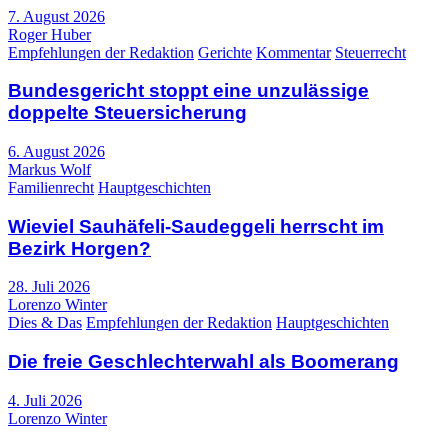
7. August 2026
Roger Huber
Empfehlungen der Redaktion
Gerichte
Kommentar
Steuerrecht
Bundesgericht stoppt eine unzulässige
doppelte Steuersicherung
6. August 2026
Markus Wolf
Familienrecht
Hauptgeschichten
Wieviel Sauhäfeli-Saudeggeli herrscht im
Bezirk Horgen?
28. Juli 2026
Lorenzo Winter
Dies & Das
Empfehlungen der Redaktion
Hauptgeschichten
Die freie Geschlechterwahl als Boomerang
4. Juli 2026
Lorenzo Winter