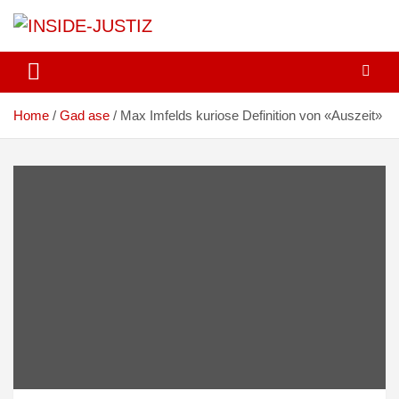
Skip
to
content
Investigativer Journalismus zur Dritten Gewalt
INSIDE-JUSTIZ
Home
Gad ase
Max Imfelds kuriose Definition von «Auszeit»