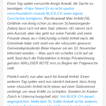
Einen Tag später versuchte Anrigs Anwalt, die Sache zu
beruhigen.
«Fake News! Er ist nicht spurlos
verschwunden!» musste BLICK.CH seine eigene
Geschichte korrigieren
. Rechtsanwalt Max Imfeld (56,
Gefährte von Anrig schon zu dessen Schweizergarde-
Zeiten) lässt sich mit dem Satz zitieren: «Er nimmt sich
eine Auszeit, aber das geht nur seine Familie und seine
Freunde etwas an.» Gleichzeitig schiebt Imfeld nach, die
Gemeinde habe sehr wohl von der «Auszeit» gewusst.
Gemeindepräsidentin Biner-Hauser sei am 10. November
informiert worden. – Was auch ein schiefes Licht auf sie
wirft, fand doch die Polizeiaktion in Anrigs Privatwohnung
gemäss WALLISER BOTE erst zu Beginn der Folgewoche
statt.
Peinlich wird’s nun aber auch für Anwalt Imfeld. Einen
weiteren Tag später wird nun nämlich bekannt, dass Anrig
seine «Auszeit» Imfeld nicht etwas auf einer Südseeinsel
verbringt, um neue Kräfte zu schöpfen. Sondern im Kanton
Zürich in Untersuchungshaft sitzt.
Von BLICK.CH darauf
angesprochen, bleibt dem St. Galler Anwalt nichts anderes,