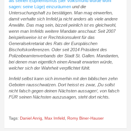
als seinen Euphemismus (der Volksmund würde wohl
sagen: seine Lüge) einzuräumen
und die
Untersuchungshaft zu bestätigen. Man mag einwerfen,
damit verhalte sich Imfeld ja nicht anders als viele andere
Anwälte. Das mag sein, bizzeli peinlich ist es gleichwohl,
wenn man Imfelds weitere Mandate anschaut: Seit 2007
beispielsweise ist er Rechtskonsulent für das
Generalsekretariat des Rats der Europäischen
Bischofskonferenzen. Oder seit 2014 Präsident des
Polizeibeamtenverbands der Stadt St. Gallen. Mandanten,
bei denen man eigentlich einen Anwalt erwarten würde,
welcher sich der Wahrheit verpflichtet fühlt.
Imfeld selbst kann sich immerhin mit den biblischen zehn
Geboten rausschwatzen. Dort heisst es zwar, ‚Du sollst
nicht falsch gegen deinen Nächsten aussagen‘, von falsch
FÜR seinen Nächsten auszusagen, steht dort nichts.
Tags:
Daniel Anrig
,
Max Imfeld
,
Romy Biner-Hauser