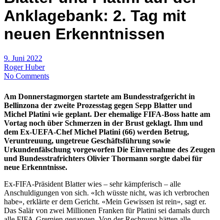
Anklagebank: 2. Tag mit
neuen Erkenntnissen
9. Juni 2022
Roger Huber
No Comments
Am Donnerstagmorgen startete am Bundesstrafgericht in
Bellinzona der zweite Prozesstag gegen Sepp Blatter und
Michel Platini wie geplant. Der ehemalige FIFA-Boss hatte am
Vortag noch über Schmerzen in der Brust geklagt. Ihm und
dem Ex-UEFA-Chef Michel Platini (66) werden Betrug,
Veruntreuung, ungetreue Geschäftsführung sowie
Urkundenfälschung vorgeworfen Die Einvernahme des Zeugen
und Bundesstrafrichters Olivier Thormann sorgte dabei für
neue Erkenntnisse.
Ex-FIFA-Präsident Blatter wies – sehr kämpferisch – alle
Anschuldigungen von sich. «Ich wüsste nicht, was ich verbrochen
habe», erklärte er dem Gericht. «Mein Gewissen ist rein», sagt er.
Das Salär von zwei Millionen Franken für Platini sei damals durch
alle FIFA-Gremien gegangen. Von der Rechnung hätten alle