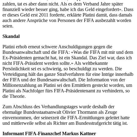
zahlen, tat es aber dann nicht. Als es dem Verband Jahre später
finanziell wieder besser ging, habe ich das Geld eingefordert». Dass
er dieses Geld erst 2011 forderte, erklärte Platini damit, dass damals
auch andere Ansprüche von Personen der FIFA ausbezahlt worden
seien.
Skandal
Platini erhob erneut schwere Anschuldigungen gegen die
Bundesanwaltschaft und die FIFA:
«
Was die FIFA mit mir und dem
Ex-Präsidenten gemacht hat, ist ein Skandal. Das Ziel war, dass ich
nicht FIFA-Präsident werden sollte.» Als weltbekannte
Persönlichkeit sei es schwierig, so beschuldigt zu werden. Die
Verteidigung hält das ganze Strafverfahren für eine Intrige innerhalb
der FIFA und der Bundesanwaltschaft. Die Information von der
Millionenzahlung an Platini sei den Ermittlern gesteckt worden, um
Platini als Nachfolger fürs FIFA-Präsidentenamt zu verhindern, so
die Theorie.
Zum Abschluss des Verhandlungstages wurde deshalb der
ehemalige Bundesstaatsanwalt Olivier Thormann als Zeuge
einvernommen, der seinerzeit die FIFA-Ermittlungen geleitet hatte
und mittlerweile selbst als Richter am Bundesstrafgericht tätig ist.
Informant FIFA-Finanzchef Markus Kattner