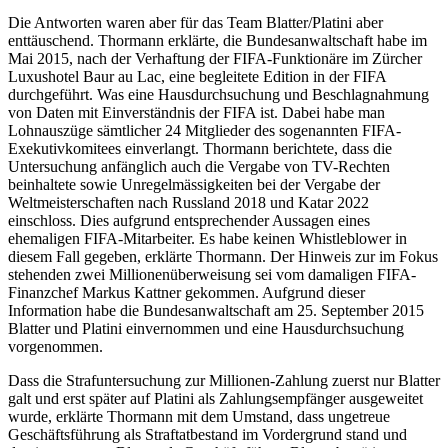
Die Antworten waren aber für das Team Blatter/Platini aber
enttäuschend. Thormann erklärte, die Bundesanwaltschaft habe im
Mai 2015, nach der Verhaftung der FIFA-Funktionäre im Zürcher
Luxushotel Baur au Lac, eine begleitete Edition in der FIFA
durchgeführt. Was eine Hausdurchsuchung und Beschlagnahmung
von Daten mit Einverständnis der FIFA ist. Dabei habe man
Lohnauszüge sämtlicher 24 Mitglieder des sogenannten FIFA-
Exekutivkomitees einverlangt. Thormann berichtete, dass die
Untersuchung anfänglich auch die Vergabe von TV-Rechten
beinhaltete sowie Unregelmässigkeiten bei der Vergabe der
Weltmeisterschaften nach Russland 2018 und Katar 2022
einschloss. Dies aufgrund entsprechender Aussagen eines
ehemaligen FIFA-Mitarbeiter. Es habe keinen Whistleblower in
diesem Fall gegeben, erklärte Thormann. Der Hinweis zur im Fokus
stehenden zwei Millionenüberweisung sei vom damaligen FIFA-
Finanzchef Markus Kattner gekommen. Aufgrund dieser
Information habe die Bundesanwaltschaft am 25. September 2015
Blatter und Platini einvernommen und eine Hausdurchsuchung
vorgenommen.
Dass die Strafuntersuchung zur Millionen-Zahlung zuerst nur Blatter
galt und erst später auf Platini als Zahlungsempfänger ausgeweitet
wurde, erklärte Thormann mit dem Umstand, dass ungetreue
Geschäftsführung als Straftatbestand im Vordergrund stand und