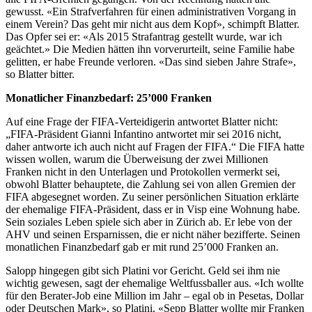
gewusst. «Ein Strafverfahren für einen administrativen Vorgang in
einem Verein? Das geht mir nicht aus dem Kopf», schimpft Blatter.
Das Opfer sei er: «Als 2015 Strafantrag gestellt wurde, war ich
geächtet.» Die Medien hätten ihn vorverurteilt, seine Familie habe
gelitten, er habe Freunde verloren. «Das sind sieben Jahre Strafe»,
so Blatter bitter.
Monatlicher Finanzbedarf: 25’000 Franken
Auf eine Frage der FIFA-Verteidigerin antwortet Blatter nicht:
„FIFA-Präsident Gianni Infantino antwortet mir sei 2016 nicht,
daher antworte ich auch nicht auf Fragen der FIFA.“ Die FIFA hatte
wissen wollen, warum die Überweisung der zwei Millionen
Franken nicht in den Unterlagen und Protokollen vermerkt sei,
obwohl Blatter behauptete, die Zahlung sei von allen Gremien der
FIFA abgesegnet worden. Zu seiner persönlichen Situation erklärte
der ehemalige FIFA-Präsident, dass er in Visp eine Wohnung habe.
Sein soziales Leben spiele sich aber in Zürich ab. Er lebe von der
AHV und seinen Ersparnissen, die er nicht näher bezifferte. Seinen
monatlichen Finanzbedarf gab er mit rund 25’000 Franken an.
Salopp hingegen gibt sich Platini vor Gericht. Geld sei ihm nie
wichtig gewesen, sagt der ehemalige Weltfussballer aus. «Ich wollte
für den Berater-Job eine Million im Jahr – egal ob in Pesetas, Dollar
oder Deutschen Mark», so Platini, «Sepp Blatter wollte mir Franken