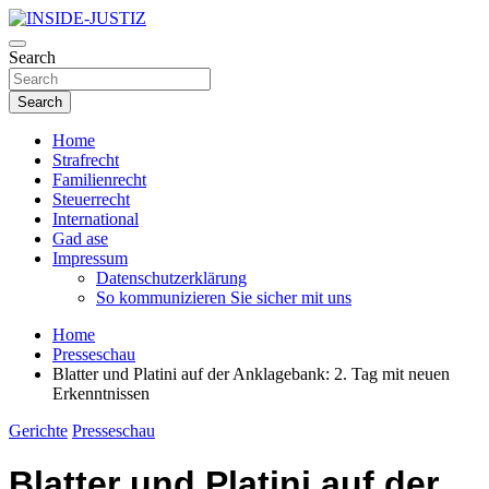
Skip
to
Investigativer Journalismus zur Dritten Gewalt
content
Search
INSIDE-JUSTIZ
Search
Home
Strafrecht
Familienrecht
Steuerrecht
International
Gad ase
Impressum
Datenschutzerklärung
So kommunizieren Sie sicher mit uns
Home
Presseschau
Blatter und Platini auf der Anklagebank: 2. Tag mit neuen
Erkenntnissen
Gerichte
Presseschau
Blatter und Platini auf der