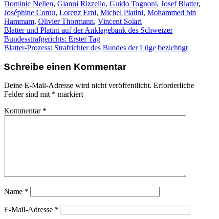
Dominic Nellen
,
Gianni Rizzello
,
Guido Tognoni
,
Josef Blatter
,
Joséphine Contu
,
Lorenz Erni
,
Michel Platini
,
Mohammed bin
Hammam
,
Olivier Thormann
,
Vincent Solari
Beitragsnavigation
Blatter und Platini auf der Anklagebank des Schweizer
Bundesstrafgerichts: Erster Tag
Blatter-Prozess: Strafrichter des Bundes der Lüge bezichtigt
Schreibe einen Kommentar
Deine E-Mail-Adresse wird nicht veröffentlicht.
Erforderliche
Felder sind mit
*
markiert
Kommentar
*
Name
*
E-Mail-Adresse
*