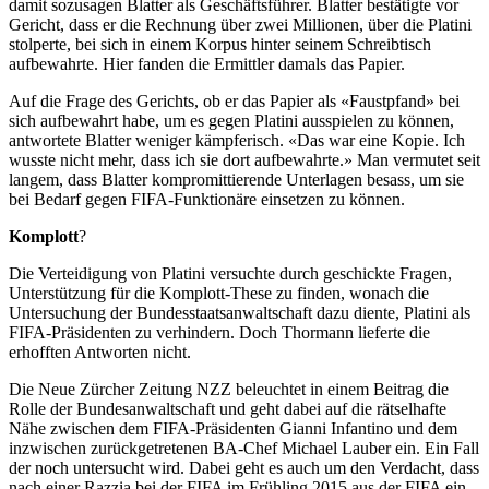
damit sozusagen Blatter als Geschäftsführer. Blatter bestätigte vor
Gericht, dass er die Rechnung über zwei Millionen, über die Platini
stolperte, bei sich in einem Korpus hinter seinem Schreibtisch
aufbewahrte. Hier fanden die Ermittler damals das Papier.
Auf die Frage des Gerichts, ob er das Papier als «Faustpfand» bei
sich aufbewahrt habe, um es gegen Platini ausspielen zu können,
antwortete Blatter weniger kämpferisch. «Das war eine Kopie. Ich
wusste nicht mehr, dass ich sie dort aufbewahrte.» Man vermutet seit
langem, dass Blatter kompromittierende Unterlagen besass, um sie
bei Bedarf gegen FIFA-Funktionäre einsetzen zu können.
Komplott
?
Die Verteidigung von Platini versuchte durch geschickte Fragen,
Unterstützung für die Komplott-These zu finden, wonach die
Untersuchung der Bundesstaatsanwaltschaft dazu diente, Platini als
FIFA-Präsidenten zu verhindern. Doch Thormann lieferte die
erhofften Antworten nicht.
Die Neue Zürcher Zeitung NZZ beleuchtet in einem Beitrag die
Rolle der Bundesanwaltschaft und geht dabei auf die rätselhafte
Nähe zwischen dem FIFA-Präsidenten Gianni Infantino und dem
inzwischen zurückgetretenen BA-Chef Michael Lauber ein. Ein Fall
der noch untersucht wird. Dabei geht es auch um den Verdacht, dass
nach einer Razzia bei der FIFA im Frühling 2015 aus der FIFA ein