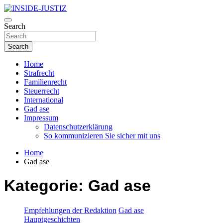
Skip
to
Investigativer Journalismus zur Dritten Gewalt
content
Search
INSIDE-JUSTIZ
Search
Home
Strafrecht
Familienrecht
Steuerrecht
International
Gad ase
Impressum
Datenschutzerklärung
So kommunizieren Sie sicher mit uns
Home
Gad ase
Kategorie:
Gad ase
Empfehlungen der Redaktion
Gad ase
Hauptgeschichten