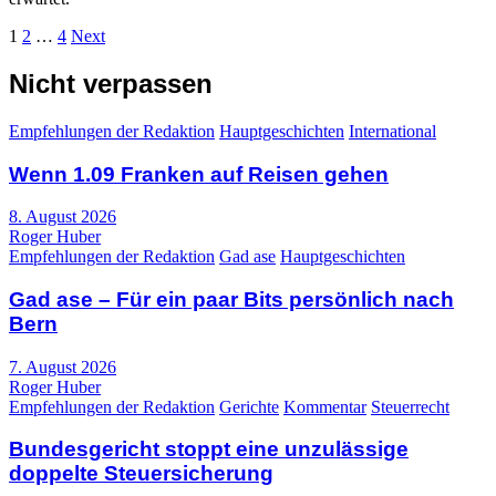
Seitennummerierung
1
2
…
4
Next
der
Nicht verpassen
Beiträge
Empfehlungen der Redaktion
Hauptgeschichten
International
Wenn 1.09 Franken auf Reisen gehen
8. August 2026
Roger Huber
Empfehlungen der Redaktion
Gad ase
Hauptgeschichten
Gad ase – Für ein paar Bits persönlich nach
Bern
7. August 2026
Roger Huber
Empfehlungen der Redaktion
Gerichte
Kommentar
Steuerrecht
Bundesgericht stoppt eine unzulässige
doppelte Steuersicherung