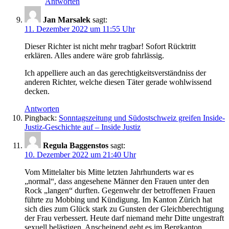
Antworten
Jan Marsalek
sagt:
11. Dezember 2022 um 11:55 Uhr
Dieser Richter ist nicht mehr tragbar! Sofort Rücktritt
erklären. Alles andere wäre grob fahrlässig.
Ich appelliere auch an das gerechtigkeitsverständniss der
anderen Richter, welche diesen Täter gerade wohlwissend
decken.
Antworten
Pingback:
Sonntagszeitung und Südostschweiz greifen Inside-
Justiz-Geschichte auf – Inside Justiz
Regula Baggenstos
sagt:
10. Dezember 2022 um 21:40 Uhr
Vom Mittelalter bis Mitte letzten Jahrhunderts war es
„normal“, dass angesehene Männer den Frauen unter den
Rock „langen“ durften. Gegenwehr der betroffenen Frauen
führte zu Mobbing und Kündigung. Im Kanton Zürich hat
sich dies zum Glück stark zu Gunsten der Gleichberechtigung
der Frau verbessert. Heute darf niemand mehr Ditte ungestraft
sexuell belästigen. Anscheinend geht es im Bergkanton