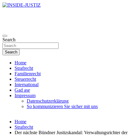
Skip
to
Investigativer Journalismus zur Dritten Gewalt
content
INSIDE-JUSTIZ
Search
Search
Home
Strafrecht
Familienrecht
Steuerrecht
International
Gad ase
Impressum
Datenschutzerklärung
So kommunizieren Sie sicher mit uns
Home
Strafrecht
Der nächste Bündner Justizskandal: Verwaltungsrichter der