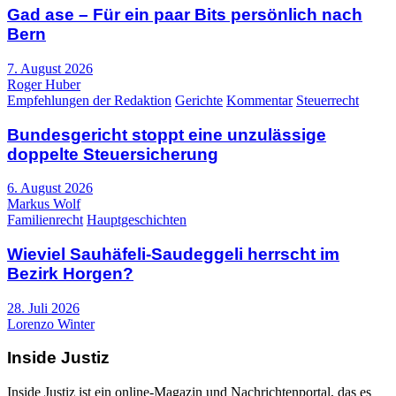
Gad ase – Für ein paar Bits persönlich nach
Bern
7. August 2026
Roger Huber
Empfehlungen der Redaktion
Gerichte
Kommentar
Steuerrecht
Bundesgericht stoppt eine unzulässige
doppelte Steuersicherung
6. August 2026
Markus Wolf
Familienrecht
Hauptgeschichten
Wieviel Sauhäfeli-Saudeggeli herrscht im
Bezirk Horgen?
28. Juli 2026
Lorenzo Winter
Inside Justiz
Inside Justiz ist ein online-Magazin und Nachrichtenportal, das es