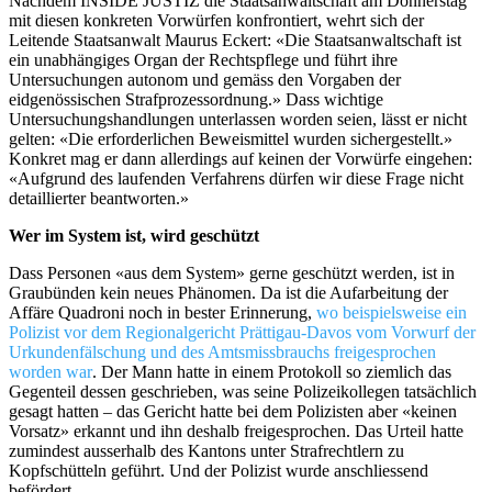
Nachdem INSIDE JUSTIZ die Staatsanwaltschaft am Donnerstag
mit diesen konkreten Vorwürfen konfrontiert, wehrt sich der
Leitende Staatsanwalt Maurus Eckert: «Die Staatsanwaltschaft ist
ein unabhängiges Organ der Rechtspflege und führt ihre
Untersuchungen autonom und gemäss den Vorgaben der
eidgenössischen Strafprozessordnung.» Dass wichtige
Untersuchungshandlungen unterlassen worden seien, lässt er nicht
gelten: «Die erforderlichen Beweismittel wurden sichergestellt.»
Konkret mag er dann allerdings auf keinen der Vorwürfe eingehen:
«Aufgrund des laufenden Verfahrens dürfen wir diese Frage nicht
detaillierter beantworten.»
Wer im System ist, wird geschützt
Dass Personen «aus dem System» gerne geschützt werden, ist in
Graubünden kein neues Phänomen. Da ist die Aufarbeitung der
Affäre Quadroni noch in bester Erinnerung,
wo beispielsweise ein
Polizist vor dem Regionalgericht Prättigau-Davos vom Vorwurf der
Urkundenfälschung und des Amtsmissbrauchs freigesprochen
worden war
. Der Mann hatte in einem Protokoll so ziemlich das
Gegenteil dessen geschrieben, was seine Polizeikollegen tatsächlich
gesagt hatten – das Gericht hatte bei dem Polizisten aber «keinen
Vorsatz» erkannt und ihn deshalb freigesprochen. Das Urteil hatte
zumindest ausserhalb des Kantons unter Strafrechtlern zu
Kopfschütteln geführt. Und der Polizist wurde anschliessend
befördert.