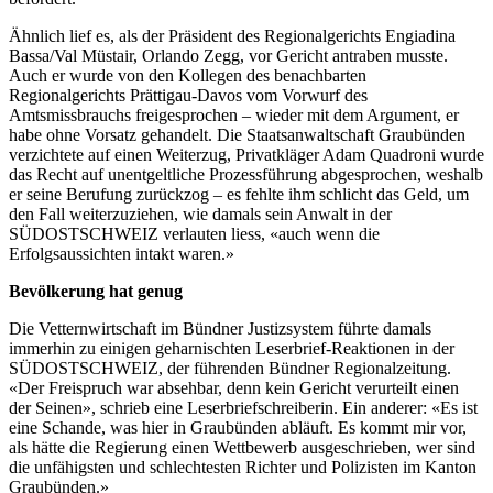
Ähnlich lief es, als der Präsident des Regionalgerichts Engiadina
Bassa/Val Müstair, Orlando Zegg, vor Gericht antraben musste.
Auch er wurde von den Kollegen des benachbarten
Regionalgerichts Prättigau-Davos vom Vorwurf des
Amtsmissbrauchs freigesprochen – wieder mit dem Argument, er
habe ohne Vorsatz gehandelt. Die Staatsanwaltschaft Graubünden
verzichtete auf einen Weiterzug, Privatkläger Adam Quadroni wurde
das Recht auf unentgeltliche Prozessführung abgesprochen, weshalb
er seine Berufung zurückzog – es fehlte ihm schlicht das Geld, um
den Fall weiterzuziehen, wie damals sein Anwalt in der
SÜDOSTSCHWEIZ verlauten liess, «auch wenn die
Erfolgsaussichten intakt waren.»
Bevölkerung hat genug
Die Vetternwirtschaft im Bündner Justizsystem führte damals
immerhin zu einigen geharnischten Leserbrief-Reaktionen in der
SÜDOSTSCHWEIZ, der führenden Bündner Regionalzeitung.
«Der Freispruch war absehbar, denn kein Gericht verurteilt einen
der Seinen», schrieb eine Leserbriefschreiberin. Ein anderer: «Es ist
eine Schande, was hier in Graubünden abläuft. Es kommt mir vor,
als hätte die Regierung einen Wettbewerb ausgeschrieben, wer sind
die unfähigsten und schlechtesten
Richter
und Polizisten im Kanton
Graubünden.»