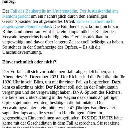
harzig.
Der
Fall des Baukartells im Unterengadin
.
Der Justizskandal am
Kantonsgericht
um ein nachträglich durch den ehemaligen
Gerichtspräsidenten abgeändertes Urteil.
Eine seit Jahren nicht
abgetragene Pendenzenlast
: Die Bündner Justiz kommt nicht zur
Ruhe. Und obendrauf wird jetzt ein hauptamtlicher Richter des
Verwaltungsgerichts beschuldigt, eine Gerichtspraktikantin
vergewaltigt und davor über längere Zeit sexuell belästigt zu haben.
So steht es in der Strafanzeige des Opfers. – Es gilt die
Unschuldsvermutung.
Einvernehmlich oder nicht?
Der Vorfall soll sich vor bald einem Jahr abgespielt haben, am
Abend des 13. Dezember 2021. Der Richter lud die Praktikantin für
1830 Uhr in sein Büro, um mit ihr einen Fall zu besprechen. Dazu
kam es allerdings nicht: Der Richter soll sich an der Praktikantin
vergangen und sie vergewaltigt haben. DNA-Spuren des Richters,
die bei einer Untersuchung in der Vagina des damals 24-jährigen
Opfers gefunden wurden, bestätigen die Intimitäten. Der
Verwaltungsrichter – ein mittlerweile 47-jähriger Familienvater –
sagt allerdings aus, die sexuellen Handlungen hätten im
gegenseitigen Einvernehmen stattgefunden. INSIDE JUSTIZ hätte
gerne mit der Geschädigten in dem Fall gesprochen. Sie reagierte