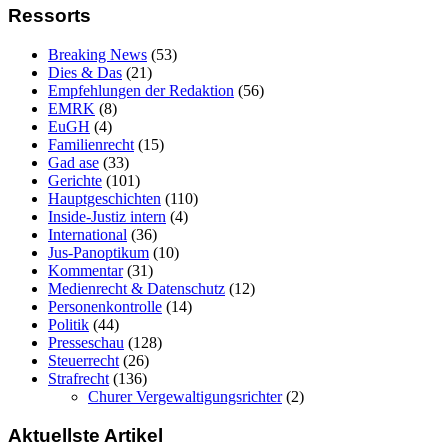
Ressorts
Breaking News
(53)
Dies & Das
(21)
Empfehlungen der Redaktion
(56)
EMRK
(8)
EuGH
(4)
Familienrecht
(15)
Gad ase
(33)
Gerichte
(101)
Hauptgeschichten
(110)
Inside-Justiz intern
(4)
International
(36)
Jus-Panoptikum
(10)
Kommentar
(31)
Medienrecht & Datenschutz
(12)
Personenkontrolle
(14)
Politik
(44)
Presseschau
(128)
Steuerrecht
(26)
Strafrecht
(136)
Churer Vergewaltigungsrichter
(2)
Aktuellste Artikel