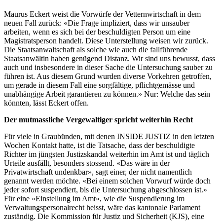
Maurus Eckert weist die Vorwürfe der Vetternwirtschaft in dem
neuen Fall zurück: «Die Frage impliziert, dass wir unsauber
arbeiten, wenn es sich bei der beschuldigten Person um eine
Magistratsperson handelt. Diese Unterstellung weisen wir zurück.
Die Staatsanwaltschaft als solche wie auch die fallführende
Staatsanwältin haben genügend Distanz. Wir sind uns bewusst, dass
auch und insbesondere in dieser Sache die Untersuchung sauber zu
führen ist. Aus diesem Grund wurden diverse Vorkehren getroffen,
um gerade in diesem Fall eine sorgfältige, pflichtgemässe und
unabhängige Arbeit garantieren zu können.» Nur: Welche das sein
könnten, lässt Eckert offen.
Der mutmassliche Vergewaltiger spricht weiterhin Recht
Für viele in Graubünden, mit denen INSIDE JUSTIZ in den letzten
Wochen Kontakt hatte, ist die Tatsache, dass der beschuldigte
Richter im jüngsten Justizskandal weiterhin im Amt ist und täglich
Urteile ausfällt, besonders stossend. «Das wäre in der
Privatwirtschaft undenkbar», sagt einer, der nicht namentlich
genannt werden möchte. «Bei einem solchen Vorwurf würde doch
jeder sofort suspendiert, bis die Untersuchung abgeschlossen ist.»
Für eine «Einstellung im Amt», wie die Suspendierung im
Verwaltungspersonalrecht heisst, wäre das kantonale Parlament
zuständig. Die Kommission für Justiz und Sicherheit (KJS), eine