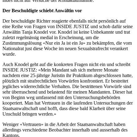
indes nicht auf Versuche der Kontaktaufnahme.
Der Beschuldigte schiebt Anwältin vor
Der beschuldigte Richter reagierte ebenfalls nicht persönlich auf
eine Reihe von Fragen von INSIDE JUSTIZ und schob dafür seine
Anwältin Tanja Knodel vor. Knodel ist keine Unbekannte und trat
zuletzt regelmässig medial in Erscheinung, um die
Zustimmungslösung «Nur ein Ja ist ein Ja» zu bekämpfen, die vom
Nationalrat just diese Woche im neuen Sexualstrafrecht verankert
wurde.
Auch Knodel geht auf die konkreten Fragen nicht ein und schreibt
INSIDE JUSTIZ: «Mein Mandant sah sich mehrere Monate
nachdem eine 25-jährige Juristin ihr Praktikum abgeschlossen hatte,
plötzlich mit strafrechtlichen Vorwürfen konfrontiert. Er bestreitet
jegliches widerrechtliche Verhalten. Die bestrittenen Vorwürfe sind
sehr überraschend und belastend für meinen Mandanten. Dieser hat
von Beginn weg umfassend mit den Untersuchungsbehörden
kooperiert. Man hat Vertrauen in die laufenden Untersuchungen der
Staatsanwaltschaft und hofft, dass diese bald Klarheit über seine
Unschuld bringen werden.»
Weniger «Vertrauen» in die Arbeit der Staatsanwaltschaft haben
allerdings verschiedene Beobachter innerhalb und ausserhalb des
Kantons.