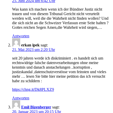
25. Juni 2024 um 6:42 Uhr
Was kann ich machen wenn ich der Bündner Justiz nicht
trauen und von diesem Tribunal Gericht nicht verurteilt
werden will, weil die die Wahrheit nicht finden wollen? Und
die sich nicht an die Schweizer Verfassun erste Seite halten ?
Gottes reichen Segen Amen,die Wahrheit wird siegen,…
Antworten
erkan ipek
sagt:
21. Mai 2023 um 2:20 Uhr
seit 20 jahren werde ich diskriminiert . es handelt sich um
rechtswidrige falsche datenverarbeitungen ohne meine
kenntnis und danach anstachelungen ..korruption ,
justizskandal ,datenschutzverstösse vom feinsten und vieles
mehr … lesen Sie bitte hier meine petition das ich versucht
habe zu schildern :
https://chng.it/Dk8PLXZ9
Antworten
Emil Bizenberger
sagt:
20. Januar 2023 um 20:15 Uhr