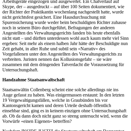
Arbeitsgeräte eingezogen und ausgewertet. Ein Chatverlauf auf
Skype, der – ausgedruckt – auf über 100 Seiten dokumentiert, wie
der Richter der Praktikantin wochenlang nachgestellt hatte, wurde
nicht gerichtsfest gesichert. Eine Hausdurchsuchung mit
Spurensicherung wurde weder beim beschuldigten Richter zuhause
noch in seinem Büro durchgeführt, Befragungen der anderen
Angestellten des Verwaltungsgerichts fanden bis heute ebenfalls
nicht statt – und dürften unterdessen wohl auch kaum mehr viel Sinn
ergeben: Seit mehr als einem halben Jahr hätte der Beschuldigte nun
Zeit gehabt, in aller Ruhe und subtil sein «Narrativ» des
Vorgefallenen unter den Angestellten des Verwaltungsgerichts zu
verbreiten. Juristen nennen das Kollusionsgefahr – sie wäre
zusammen mit dem dringenden Tatverdacht die Voraussetzung für
Untersuchungshaft.
Handzahme Staatsanwaltschaft
Staatsanwältin Collenberg scheint eine solche allerdings nie ins
Auge gefasst zu haben. Was einigermassen erstaunt: In den letzten
19 Vergewaltigungsfällen, welche in Graubünden bis vor
Kantonsgericht kamen und deren Urteile deshalb öffentlich
einsehbar sind, ging es in keinem einzigen ohne Untersuchungshaft
ab. Ob da dann doch nicht ganz so streng untersucht wird, wenn die
Vorwürfe «einen Eigenen» betreffen?