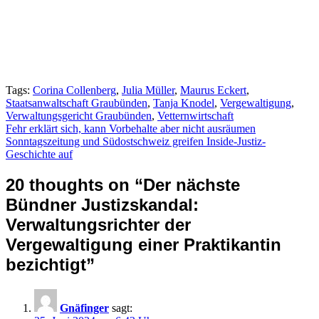
Tags:
Corina Collenberg
,
Julia Müller
,
Maurus Eckert
,
Staatsanwaltschaft Graubünden
,
Tanja Knodel
,
Vergewaltigung
,
Verwaltungsgericht Graubünden
,
Vetternwirtschaft
Beitragsnavigation
Fehr erklärt sich, kann Vorbehalte aber nicht ausräumen
Sonntagszeitung und Südostschweiz greifen Inside-Justiz-
Geschichte auf
20 thoughts on “
Der nächste
Bündner Justizskandal:
Verwaltungsrichter der
Vergewaltigung einer Praktikantin
bezichtigt
”
Gnäfinger
sagt: