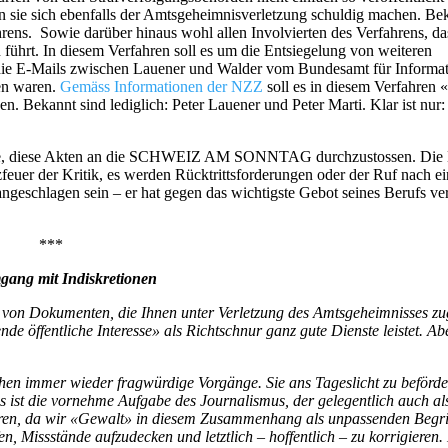
n sie sich ebenfalls der Amtsgeheimnisverletzung schuldig machen. Bek
hrens. Sowie darüber hinaus wohl allen Involvierten des Verfahrens, d
hrt. In diesem Verfahren soll es um die Entsiegelung von weiteren
die E-Mails zwischen Lauener und Walder vom Bundesamt für Informa
en waren.
Gemäss Informationen der NZZ
soll es in diesem Verfahren 
n. Bekannt sind lediglich: Peter Lauener und Peter Marti. Klar ist nur:
 könnte, diese Akten an die SCHWEIZ AM SONNTAG durchzustossen. Die 
uzfeuer der Kritik, es werden Rücktrittsforderungen oder der Ruf nach 
 angeschlagen sein – er hat gegen das wichtigste Gebot seines Berufs v
***
ang mit Indiskretionen
 von Dokumenten, die Ihnen unter Verletzung des Amtsgeheimnisses zug
nde öffentliche Interesse» als Richtschnur ganz gute Dienste leistet. Ab
en immer wieder fragwürdige Vorgänge. Sie ans Tageslicht zu beförder
ist die vornehme Aufgabe des Journalismus, der gelegentlich auch als
ören, da wir «Gewalt» in diesem Zusammenhang als unpassenden Begrif
 Missstände aufzudecken und letztlich – hoffentlich – zu korrigieren.