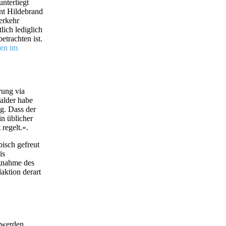
nterliegt
nt Hildebrand
erkehr
ich lediglich
etrachten ist.
nen im
rung via
alder habe
ig. Dass der
in üblicher
regelt.».
bisch gefreut
is
agnahme des
aktion derart
 werden.