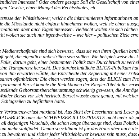
fentliches Interesse? Oder anders gesagt: Soll die Gesellschaft von ei
egen Gesetze, einen Mangel des Rechtsstaates, etc.
nteresse der Whistleblower, welche die inktriminierten Informationen a
ie die Missstände nicht einfach hinnehmen wollen, weil sie einen ausg
rmationen aber auch Eigeninteressen. Vielleicht wollen sie sich rächen 
t wollen sie auch nur irgendwelche – wie hier – politischen Ziele err
e Medienschaffende sind sich bewusst, dass sie von ihren Quellen benü
eht, die eigentlich unbestritten sein sollten. Wie beispielsweise das k
 Falle, darum geht, einer bestimmten Politik zum Durchbruch zu verhe
 keine Transparenz herrscht. Das durchschnittliche BLICK-Publikum hat
von ihm erwarten würde, die Entscheide der Regierung mit einer kriti
i Lesarten offenbleiben: Die einen werden sagen, dass der BLICK zum P
partement Berset konnte die Redaktionen der Ringier-Titel dafür ver
useilende Gehorsamsberichterstattung schwierig gewesen, die Anträge
lder Berset vor sich hertrieb. Berset wusste ganz genau, mit welcher 
Schlagzeilen zu befürchten hatte.
er Vertrauensverlust maximal ist. Aus Sicht der Leserinnen und Leser gi
ONNTAGSBLICK oder die SCHWEIZER ILLUSTRIERTE nicht mehr als pol
t all derjenigen Vorschub, die schon lange überzeugt sind, dass Politik
kaum mehr stattfindet. Genau so schlimm ist für das Haus aber auch die
s zu bewahren und sicher jeder Whistleblower bewusst sein muss, dass 