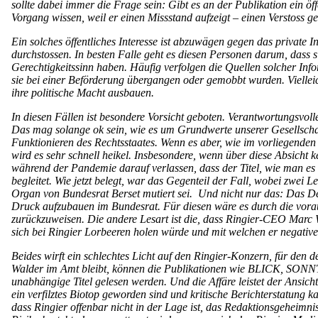
sollte dabei immer die Frage sein: Gibt es an der Publikation ein öf
Vorgang wissen, weil er einen Missstand aufzeigt – einen Verstoss g
Ein solches öffentliches Interesse ist abzuwägen gegen das private I
durchstossen. In besten Falle geht es diesen Personen darum, dass s
Gerechtigkeitssinn haben. Häufig verfolgen die Quellen solcher Info
sie bei einer Beförderung übergangen oder gemobbt wurden. Vielleich
ihre politische Macht ausbauen.
In diesen Fällen ist besondere Vorsicht geboten. Verantwortungsvoll
Das mag solange ok sein, wie es um Grundwerte unserer Gesellschaft g
Funktionieren des Rechtsstaates. Wenn es aber, wie im vorliegenden
wird es sehr schnell heikel. Insbesondere, wenn über diese Absicht
während der Pandemie darauf verlassen, dass der Titel, wie man es 
begleitet. Wie jetzt belegt, war das Gegenteil der Fall, wobei zwe
Organ von Bundesrat Berset mutiert sei. Und nicht nur das: Das De
Druck aufzubauen im Bundesrat. Für diesen wäre es durch die vora
zurückzuweisen. Die andere Lesart ist die, dass Ringier-CEO Marc Wa
sich bei Ringier Lorbeeren holen würde und mit welchen er negative 
Beides wirft ein schlechtes Licht auf den Ringier-Konzern, für den d
Walder im Amt bleibt, können die Publikationen wie BLICK, S
unabhängige Titel gelesen werden. Und die Affäre leistet der Ansich
ein verfilztes Biotop geworden sind und kritische Berichterstatung 
dass Ringier offenbar nicht in der Lage ist, das Redaktionsgeheimni