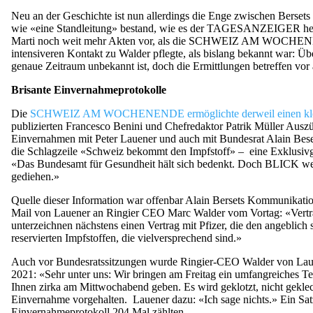
Neu an der Geschichte ist nun allerdings die Enge zwischen Berse
wie «eine Standleitung» bestand, wie es der TAGESANZEIGER heu
Marti noch weit mehr Akten vor, als die SCHWEIZ AM WOCHENEND
intensiveren Kontakt zu Walder pflegte, als bislang bekannt war:
genaue Zeitraum unbekannt ist, doch die Ermittlungen betreffen vo
Brisante Einvernahmeprotokolle
Die
SCHWEIZ AM WOCHENENDE ermöglichte derweil einen kleinen 
publizierten Francesco Benini und Chefredaktor Patrik Müller Ausz
Einvernahmen mit Peter Lauener und auch mit Bundesrat Alain
die Schlagzeile «Schweiz bekommt den Impfstoff» – eine Exklusi
«Das Bundesamt für Gesundheit hält sich bedenkt. Doch BLICK weiss
gediehen.»
Quelle dieser Information war offenbar Alain Bersets Kommunik
Mail von Lauener an Ringier CEO Marc Walder vom Vortag: «Vertrauli
unterzeichnen nächstens einen Vertrag mit Pfizer, die den angeblic
reservierten Impfstoffen, die vielversprechend sind.»
Auch vor Bundesratssitzungen wurde Ringier-CEO Walder von Lauen
2021: «Sehr unter uns: Wir bringen am Freitag ein umfangreiches Tes
Ihnen zirka am Mittwochabend geben. Es wird geklotzt, nicht gekle
Einvernahme vorgehalten. Lauener dazu: «Ich sage nichts.» Ei
Einvernahmeprotokoll 204 Mal zählten.