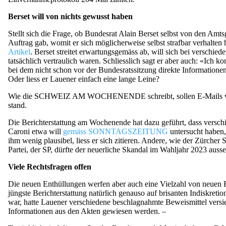
Berset will von nichts gewusst haben
Stellt sich die Frage, ob Bundesrat Alain Berset selbst von den Am
Auftrag gab, womit er sich möglicherweise selbst strafbar verhalten 
Artikel
. Berset streitet erwartungsgemäss ab, will sich bei verschie
tatsächlich vertraulich waren. Schliesslich sagt er aber auch: «Ich 
bei dem nicht schon vor der Bundesratssitzung direkte Informatione
Oder liess er Lauener einfach eine lange Leine?
Wie die SCHWEIZ AM WOCHENENDE schreibt, sollen E-Mails von L
stand.
Die Berichterstattung am Wochenende hat dazu geführt, dass verschi
Caroni etwa will
gemäss SONNTAGSZEITUNG
untersucht haben,
ihm wenig plausibel, liess er sich zitieren. Andere, wie der Zürcher
Partei, der SP, dürfte der neuerliche Skandal im Wahljahr 2023 aus
Viele Rechtsfragen offen
Die neuen Enthüllungen werfen aber auch eine Vielzahl von neuen Fr
jüngste Berichterstattung natürlich genauso auf brisanten Indiskret
war, hatte Lauener verschiedene beschlagnahmte Beweismittel vers
Informationen aus den Akten gewiesen werden. –