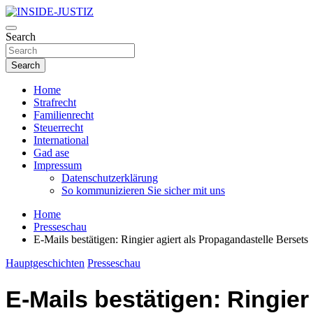
Skip
to
Investigativer Journalismus zur Dritten Gewalt
content
Search
INSIDE-JUSTIZ
Search
Home
Strafrecht
Familienrecht
Steuerrecht
International
Gad ase
Impressum
Datenschutzerklärung
So kommunizieren Sie sicher mit uns
Home
Presseschau
E-Mails bestätigen: Ringier agiert als Propagandastelle Bersets
Hauptgeschichten
Presseschau
E-Mails bestätigen: Ringier