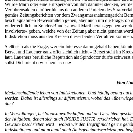
Würde Marti oder eine Hilfsperson von ihm dahinter stecken, würde
Verfahrensakten darüber hinaus den anderen Parteien des Strafverfa
gemäss Zeitungsberichten vor dem Zwangsmassnahmengericht Bern fü
beschlagnahmen Beweismitteln gehen, aber auch um die Frage, ob 
widerrechtlich an Sonder-Bundesanwalt Marti herausgegeben word
Involvierte» geben, welche von der Zeitung aber nicht genannt werde
Indiskretion muss aus den Kreisen dieser beiden Verfahren kommen.
Stellt sich als die Frage, wer ein Interesse daran gehabt haben
Berset und Lauener ganz offensichtlich nicht – Berset steht im Kre
laut. Laueners berufliche Reputation als Spindoctor dürfte schwerst
sollst Dich nicht erwischen lassen.»
Vom Umg
Medienschaffende leben von Indiskretionen. Und häufig genug auch
werden. Dabei ist allerdings zu differenzieren, wobei das «überwiege
das?
In Verwaltungen, bei Staatsanwaltschaften und an Gerichten gescheh
der Aufgaben, denen sich auch INSIDE JUSTIZ verschrieben hat. Es 
Gewalt» beschrieben wird – wobei wir den Begriff nicht gerne geh
Indiskretionen und manchmal auch Amtsgeheimnisverletzungen helfen,