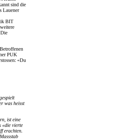
annt sind die
as Lauener
tik BIT
«weitere
 Die
Betroffenen
einer PUK
erstossen: «Du
espielt
er was heisst
n, ist eine
 «die vierte
f erachten.
 Massstab