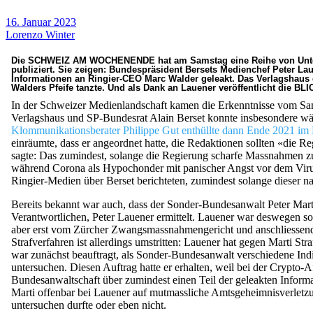
16. Januar 2023
Lorenzo Winter
Die SCHWEIZ AM WOCHENENDE hat am Samstag eine Reihe von Unters
publiziert. Sie zeigen: Bundespräsident Bersets Medienchef Peter 
Informationen an Ringier-CEO Marc Walder geleakt. Das Verlagshaus 
Walders Pfeife tanzte. Und als Dank an Lauener veröffentlicht die BL
In der Schweizer Medienlandschaft kamen die Erkenntnisse vom Sa
Verlagshaus und SP-Bundesrat Alain Berset konnte insbesondere w
Klommunikationsberater Philippe Gut enthüllte dann Ende 2021 im 
einräumte, dass er angeordnet hatte, die Redaktionen sollten «die R
sagte: Das zumindest, solange die Regierung scharfe Massnahmen z
während Corona als Hypochonder mit panischer Angst vor dem Virus
Ringier-Medien über Berset berichteten, zumindest solange dieser nac
Bereits bekannt war auch, dass der Sonder-Bundesanwalt Peter Ma
Verantwortlichen, Peter Lauener ermittelt. Lauener war deswegen s
aber erst vom Zürcher Zwangsmassnahmengericht und anschliessend
Strafverfahren ist allerdings umstritten: Lauener hat gegen Marti 
war zunächst beauftragt, als Sonder-Bundesanwalt verschiedene In
untersuchen. Diesen Auftrag hatte er erhalten, weil bei der Crypto
Bundesanwaltschaft über zumindest einen Teil der geleakten Informa
Marti offenbar bei Lauener auf mutmassliche Amtsgeheimnisverletzu
untersuchen durfte oder eben nicht.