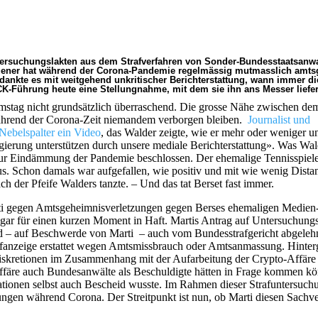
uchungslakten aus dem Strafverfahren von Sonder-Bundesstaatsanwal
Lauener hat während der Corona-Pandemie regelmässig mutmasslich amt
dankte es mit weitgehend unkritischer Berichterstattung, wann immer di
ICK-Führung heute eine Stellungnahme, mit dem sie ihn ans Messer liefe
mstag nicht grundsätzlich überraschend. Die grosse Nähe zwischen de
ährend der Corona-Zeit niemandem verborgen bleiben.
Journalist und
Nebelspalter ein Video
, das Walder zeigte, wie er mehr oder weniger 
egierung unterstützen durch unsere mediale Berichterstattung». Was Wal
ur Eindämmung der Pandemie beschlossen. Der ehemalige Tennisspiele
. Schon damals war aufgefallen, wie positiv und mit wie wenig Distan
h der Pfeife Walders tanzte. – Und das tat Berset fast immer.
rti gegen Amtsgeheimnisverletzungen gegen Berses ehemaligen Medien
ogar für einen kurzen Moment in Haft. Martis Antrag auf Untersuchung
 – auf Beschwerde von Marti – auch vom Bundesstrafgericht abgeleh
Strafanzeige erstattet wegen Amtsmissbrauch oder Amtsanmassung. Hinter
diskretionen im Zusammenhang mit der Aufarbeitung der Crypto-Affäre
-Affäre auch Bundesanwälte als Beschuldigte hätten in Frage kommen kö
tionen selbst auch Bescheid wusste. Im Rahmen dieser Strafuntersuchu
ngen während Corona. Der Streitpunkt ist nun, ob Marti diesen Sachve