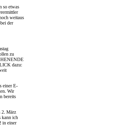
n so etwas
ermittler
noch weitaus
bei der
stag
ollen zu
 WOCHENENDE
BLICK dazu:
weit
 einer E-
ten. Wir
n bereits
 2. März
s kann ich
 in einer