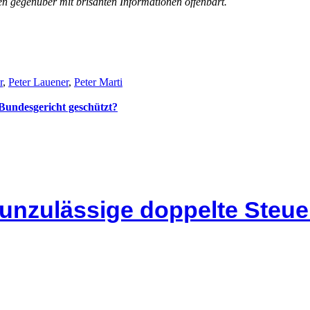
ien gegenüber mit brisanten Informationen offenbart.
r
,
Peter Lauener
,
Peter Marti
undesgericht geschützt?
 unzulässige doppelte Steu