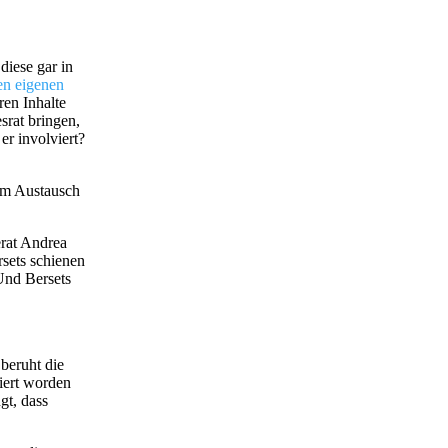
diese gar in
n eigenen
ren Inhalte
srat bringen,
er involviert?
im Austausch
erat Andrea
rsets schienen
 Und Bersets
beruht die
ziert worden
gt, dass