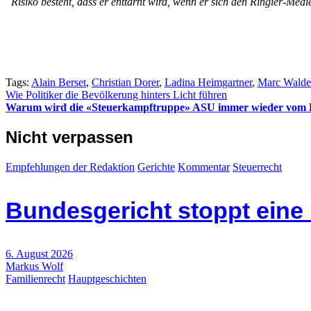
Risiko besteht, dass er enttarnt wird, wenn er sich den Ringier-Med
Tags:
Alain Berset
,
Christian Dorer
,
Ladina Heimgartner
,
Marc Walde
Beitragsnavigation
Wie Politiker die Bevölkerung hinters Licht führen
Warum wird die «Steuerkampftruppe» ASU immer wieder vom B
Nicht verpassen
Empfehlungen der Redaktion
Gerichte
Kommentar
Steuerrecht
Bundesgericht stoppt eine
6. August 2026
Markus Wolf
Familienrecht
Hauptgeschichten