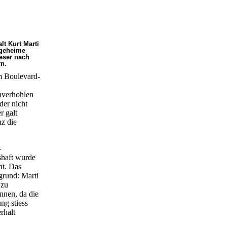
t Kurt Marti
sgeheime
eser nach
rn.
m Boulevard-
unverhohlen
der nicht
r galt
z die
-
shaft wurde
nt. Das
grund: Marti
 zu
nnen, da die
ng stiess
rhalt