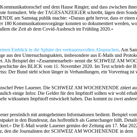
ts Kommunikationschef und dem Hause Ringier, und dass zwischen ihne
te formuliert. Wie der TAGESANZEIGER schreibt, lägen dem Sonder
E am Samstag publik machte: «Daraus geht hervor, dass er einen 
 Über 180 Kommunikationsvorgänge konnten so dokumentiert werden, wo
r allem die Zeit ab dem Covid-Ausbruch im Frühling 2020.»
Einblick in die Sphäre der vertrauensvollen Absprachen
. Am Sam
üge aus den Untersuchungsakten, insbesondere aus E-Mails und Protok
 Beset. Als Beispiel der «Zusammenarbeit» nennt die SCHWEIZ AM
vgeschichte des BLICK vom 11. November 2020. Im Text schrieb der 
: Der Bund steht schon länger in Verhandlungen, ein Vorvertrag ist 
ationschef Peter Lauener. Die SCHWEIZ AM WOCHENENDE zitiert aus
ch einige Infos: Die Gelder für den Impfstoff sollten wir wohl erhal
h sehr wirksamen Impfstoff entwickelt haben. Das kommt zu zwei andere
er persönlich mit amtsgeheimen Informationen bedient. Beispiel vom
tpaket in den Bundesrat, das hoffentlich als Gamechanger hilft. Detail
ckert.» Die E-Mail wurde Lauener gemäss der Zeitung am 17. Mai 2022
n Satz, den die Journalisten der SCHWEIZ AM WOCHENENDE in dem