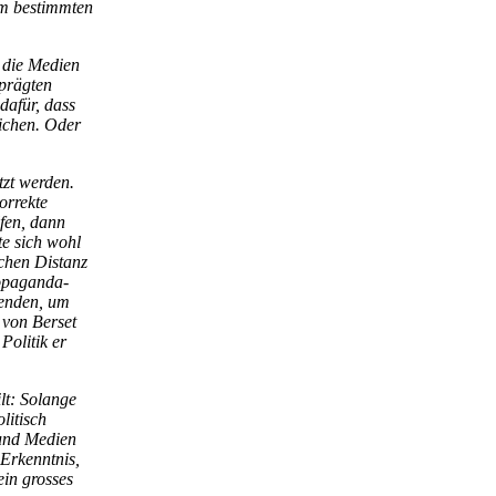
nem bestimmten
n die Medien
eprägten
dafür, dass
eichen. Oder
tzt werden.
orrekte
lfen, dann
te sich wohl
schen Distanz
ropaganda-
wenden, um
 von Berset
Politik er
lt: Solange
itisch
 und Medien
 Erkenntnis,
ein grosses