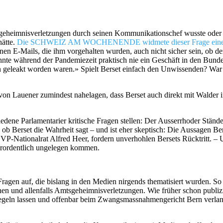
tsgeheimnisverletzungen durch seinen Kommunikationschef wusste oder 
hätte.
Die SCHWEIZ AM WOCHENENDE widmete dieser Frage eine
denen E-Mails, die ihm vorgehalten wurden, auch nicht sicher sein, ob de
konnte während der Pandemiezeit praktisch nie ein Geschäft in den Bunde
n geleakt worden waren.» Spielt Berset einfach den Unwissenden? War 
auener zumindest nahelagen, dass Berset auch direkt mit Walder 
edene Parlamentarier kritische Fragen stellen: Der Ausserrhoder Ständ
 ob Berset die Wahrheit sagt – und ist eher skeptisch: Die Aussagen Be
 SVP-Nationalrat Alfred Heer, fordern unverhohlen Bersets Rücktritt. –
serordentlich ungelegen kommen.
agen auf, die bislang in den Medien nirgends thematisiert wurden. So 
ionen und allenfalls Amtsgeheimnisverletzungen. Wie früher schon publi
iegeln lassen und offenbar beim Zwangsmassnahmengericht Bern verlan