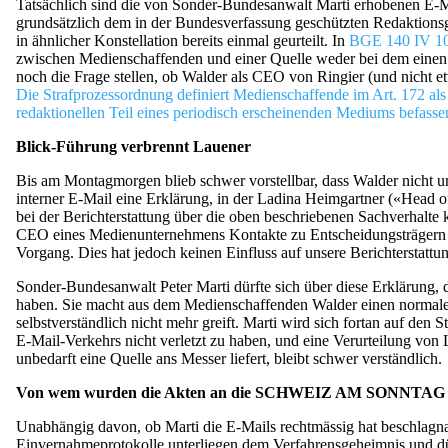
Tatsächlich sind die von Sonder-Bundesanwalt Marti erhobenen E-Ma
grundsätzlich dem in der Bundesverfassung geschützten Redaktions
in ähnlicher Konstellation bereits einmal geurteilt. In
BGE 140 IV 1
zwischen Medienschaffenden und einer Quelle weder bei dem einen n
noch die Frage stellen, ob Walder als CEO von Ringier (und nicht et
Die Strafprozessordnung definiert Medienschaffende im Art. 172 als 
redaktionellen Teil eines periodisch erscheinenden Mediums befasse
Blick-Führung verbrennt Lauener
Bis am Montagmorgen blieb schwer vorstellbar, dass Walder nicht un
interner E-Mail eine Erklärung, in der Ladina Heimgartner («Head
bei der Berichterstattung über die oben beschriebenen Sachverhalte 
CEO eines Medienunternehmens Kontakte zu Entscheidungsträgern aus 
Vorgang. Dies hat jedoch keinen Einfluss auf unsere Berichterstattu
Sonder-Bundesanwalt Peter Marti dürfte sich über diese Erklärung, d
haben. Sie macht aus dem Medienschaffenden Walder einen normalen 
selbstverständlich nicht mehr greift. Marti wird sich fortan auf de
E-Mail-Verkehrs nicht verletzt zu haben, und eine Verurteilung von
unbedarft eine Quelle ans Messer liefert, bleibt schwer verständlich.
Von wem wurden die Akten an die SCHWEIZ AM SONNTAG d
Unabhängig davon, ob Marti die E-Mails rechtmässig hat beschlagna
Einvernahmeprotokolle unterliegen dem Verfahrensgeheimnis und dür