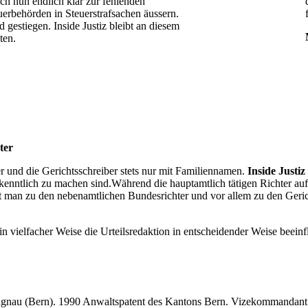
h nun endlich klar zur fehlenden
rbehörden in Steuerstrafsachen äussern.
d gestiegen. Inside Justiz bleibt an diesem
ten.
ter
r und die Gerichtsschreiber stets nur mit Familiennamen.
Inside Justiz
kenntlich zu machen sind.Während die hauptamtlich tätigen Richter a
et man zu den nebenamtlichen Bundesrichter und vor allem zu den Geric
 in vielfacher Weise die Urteilsredaktion in entscheidender Weise beeinf
nau (Bern). 1990 Anwaltspatent des Kantons Bern. Vizekommandant de