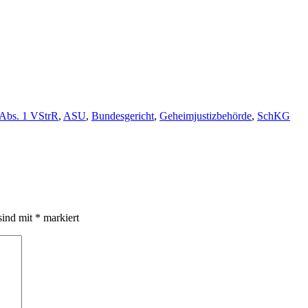
 Abs. 1 VStrR
,
ASU
,
Bundesgericht
,
Geheimjustizbehörde
,
SchKG
sind mit
*
markiert