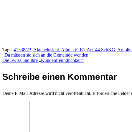
Tags:
41338/23
,
Akteneinsicht
,
Albula (GR)
,
Art. 44 SchKG
,
Art. 46
Beitragsnavigation
„Da müssen sie sich an die Gemeinde wenden“
Die Swiss und ihre „Kundenfreundlichkeit“
Schreibe einen Kommentar
Deine E-Mail-Adresse wird nicht veröffentlicht.
Erforderliche Felder 