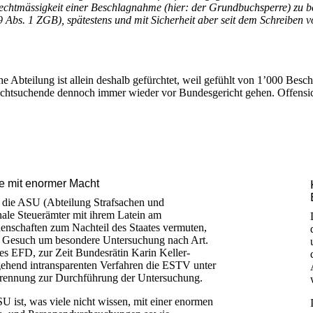
e Rechtmässigkeit einer Beschlagnahme (hier: der Grundbuchsperre) zu 
 Abs. 1 ZGB), spätestens und mit Sicherheit aber seit dem Schreiben
che Abteilung ist allein deshalb gefürchtet, weil gefühlt von 1’000 B
tsuchende dennoch immer wieder vor Bundesgericht gehen. Offensichtli
e mit enormer Macht
er die ASU (Abteilung Strafsachen und
ale Steuerämter mit ihrem Latein am
enschaften zum Nachteil des Staates vermuten,
n Gesuch um besondere Untersuchung nach Art.
es EFD, zur Zeit Bundesrätin Karin Keller-
tgehend intransparenten Verfahren die ESTV unter
trennung zur Durchführung der Untersuchung.
 ist, was viele nicht wissen, mit einer enormen