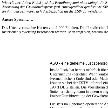
Wie erläutert (oben E. 2.3), ist das Betreibungsamt nicht befugt, di
Anordnung der Grundbuchsperre (vgl. Anzeigepflicht gemäss Art. 969
an ihm gelegen wäre, sich diesbezüglich an die EStV zu wenden.»
Ausser Spesen……
Das Urteil verursachte Kosten von 2’000 Franken. Die II zivilrechtli
materieller Abweisung beschieden werden. Man frägt sich, warum Rech
ASU - eine geheime Justizbehörd
Inside Justiz hat bereits mehrfach üb
Untersuchung) berichtet. Wenn kanton
(vermeintlichen) Ende sind oder Mach
können sie bei der ESTV informel ei
190 ff DBG stellen. Die Vorsteherin d
Sutter, ermächtigt dann in einem wei
krasser Durchbrechung der Gewalten
Die stets im Geheimen operierende ASU