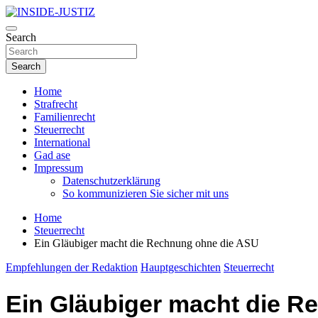
Skip
to
Investigativer Journalismus zur Dritten Gewalt
content
Search
INSIDE-JUSTIZ
Search
Home
Strafrecht
Familienrecht
Steuerrecht
International
Gad ase
Impressum
Datenschutzerklärung
So kommunizieren Sie sicher mit uns
Home
Steuerrecht
Ein Gläubiger macht die Rechnung ohne die ASU
Empfehlungen der Redaktion
Hauptgeschichten
Steuerrecht
Ein Gläubiger macht die 