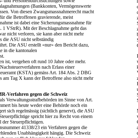
aus- und Personendurchsuchungen sowie
hlagnahmungen (Bankkonten, Vermögenswerte
lassen. Von diesen Zwangsmassnahmerecht macht
ür die Betroffenen gravierende, meist
agnahme ist dabei eine Sicherungsmassnahme für
s. 1 VStrR). Mit der Beschlagnahme geht das
ar nicht verloren, sie kann aber nicht mehr
ss die ASU nicht selbständig
hrt. Die ASU erstellt «nur» den Bericht dazu,
e in die kantonalen
st.
en ist, vergehen oft rund 10 Jahre oder mehr.
n Nachsteuerverfahren nach Erlass einer
 Steueramt (KSTA) gemäss Art. 184 Abs. 2 DBG
ss am Tag X kann der Betroffene also nicht mehr
MR-Verfahren gegen die Schweiz
s Verwaltungsstrafbehörden im Sinne von Art.
mert bis heute weder eine Behörde noch ein
rt sich regelmässig (sichtlich genervt), die ASU
Steuerpflichtige spricht hier zu Recht von einem
der Steuerpflichtigen.
rensnummer 41338/23 ein Verfahren gegen die
hlenden Unabhängigkeit hängig. Die Schweiz