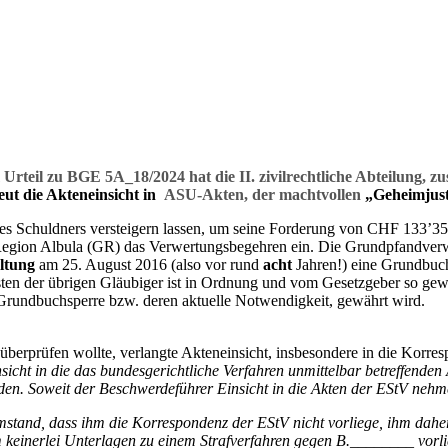
 Urteil zu
BGE 5A_18/2024 hat die II. zivilrechtliche Abteilung, z
eut die Akteneinsicht in
ASU-Akten, der machtvollen
„Geheimjust
nes Schuldners versteigern lassen, um seine Forderung von CHF 133’35
gion Albula (GR) das Verwertungsbegehren ein. Die Grundpfandverwer
ltung
am 25. August 2016 (also vor rund
acht
Jahren!) eine Grundbuch
n der übrigen Gläubiger ist in Ordnung und vom Gesetzgeber so gewollt
r Grundbuchsperre bzw. deren aktuelle Notwendigkeit, gewährt wird.
 überprüfen wollte, verlangte Akteneinsicht, insbesondere in die Korr
ht in die das bundesgerichtliche Verfahren unmittelbar betreffenden A
finden. Soweit der Beschwerdeführer Einsicht in die Akten der EStV ne
tand, dass ihm die Korrespondenz der EStV nicht vorliege, ihm daher
 keinerlei Unterlagen zu einem Strafverfahren gegen B.________ vorli