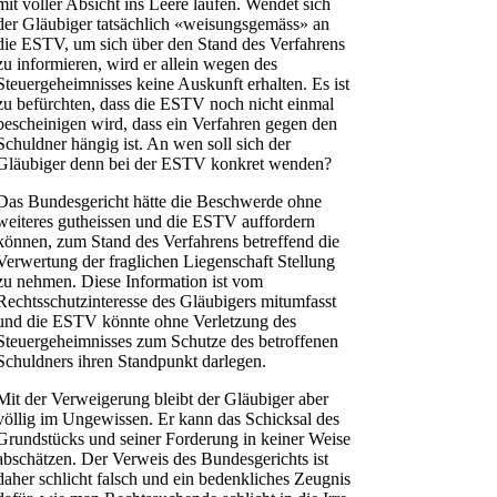
mit voller Absicht ins Leere laufen. Wendet sich
der Gläubiger tatsächlich «weisungsgemäss» an
die ESTV, um sich über den Stand des Verfahrens
zu informieren, wird er allein wegen des
Steuergeheimnisses keine Auskunft erhalten. Es ist
zu befürchten, dass die ESTV noch nicht einmal
bescheinigen wird, dass ein Verfahren gegen den
Schuldner hängig ist. An wen soll sich der
Gläubiger denn bei der ESTV konkret wenden?
Das Bundesgericht hätte die Beschwerde ohne
weiteres gutheissen und die ESTV auffordern
können, zum Stand des Verfahrens betreffend die
Verwertung der fraglichen Liegenschaft Stellung
zu nehmen. Diese Information ist vom
Rechtsschutzinteresse des Gläubigers mitumfasst
und die ESTV könnte ohne Verletzung des
Steuergeheimnisses zum Schutze des betroffenen
Schuldners ihren Standpunkt darlegen.
Mit der Verweigerung bleibt der Gläubiger aber
völlig im Ungewissen. Er kann das Schicksal des
Grundstücks und seiner Forderung in keiner Weise
abschätzen. Der Verweis des Bundesgerichts ist
daher schlicht falsch und ein bedenkliches Zeugnis