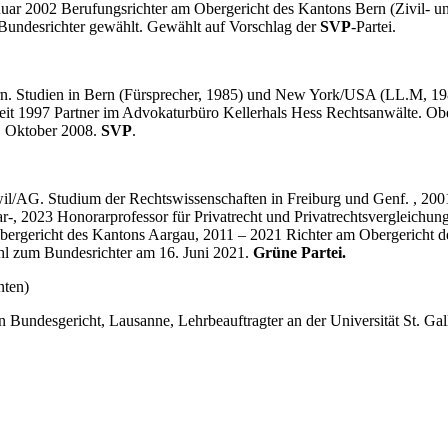
nuar 2002 Berufungsrichter am Obergericht des Kantons Bern (Zivil- u
undesrichter gewählt. Gewählt auf Vorschlag der
SVP
-Partei.
 Studien in Bern (Fürsprecher, 1985) und New York/USA (LL.M, 1987).
it 1997 Partner im Advokaturbüro Kellerhals Hess Rechtsanwälte. Ober
. Oktober 2008.
SVP
.
l/AG. Studium der Rechtswissenschaften in Freiburg und Genf. , 200
lar-, 2023 Honorarprofessor für Privatrecht und Privatrechtsvergleichun
Obergericht des Kantons Aargau, 2011 – 2021 Richter am Obergericht 
l zum Bundesrichter am 16. Juni 2021.
Grüne Partei.
nten)
n Bundesgericht, Lausanne, Lehrbeauftragter an der Universität St. Ga