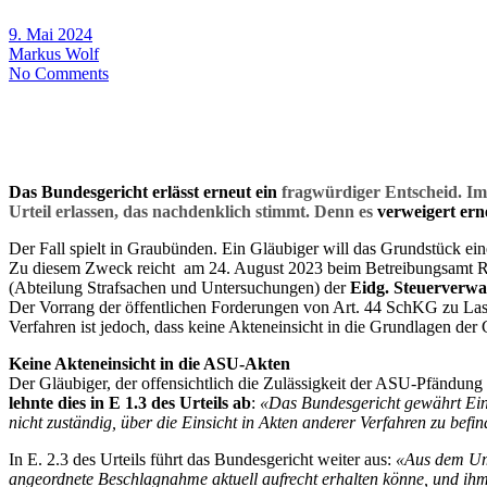
9. Mai 2024
Markus Wolf
No Comments
Das Bundesgericht erlässt erneut ein
fragwürdiger Entscheid. Im
Urteil erlassen, das nachdenklich stimmt. Denn es
verweigert ern
Der Fall spielt in Graubünden. Ein Gläubiger will das Grundstück ei
Zu diesem Zweck reicht am 24. August 2023 beim Betreibungsamt Re
(Abteilung Strafsachen und Untersuchungen) der
Eidg. Steuerverwa
Der Vorrang der öffentlichen Forderungen von Art. 44 SchKG zu Laste
Verfahren ist jedoch, dass keine Akteneinsicht in die Grundlagen de
Keine Akteneinsicht in die ASU-Akten
Der Gläubiger, der offensichtlich die Zulässigkeit der ASU-Pfändung
lehnte dies in E 1.3 des Urteils ab
:
«Das Bundesgericht gewährt Einsic
nicht zuständig, über die Einsicht in Akten anderer Verfahren zu be
In E. 2.3 des Urteils führt das Bundesgericht weiter aus:
«Aus dem Ums
angeordnete Beschlagnahme aktuell aufrecht erhalten könne, und ihm