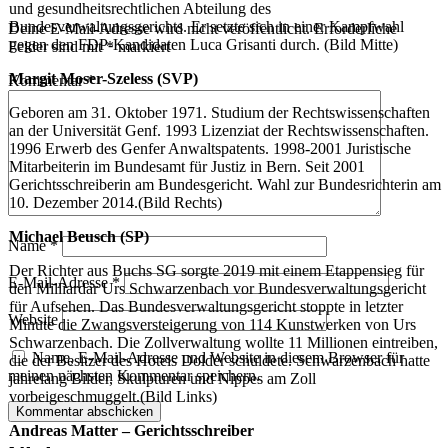
und gesundheitsrechtlichen Abteilung des
Bundesverwaltungsgerichts. Er setzte sich in einer Kampfwahl
Deine E-Mail-Adresse wird nicht veröffentlicht.
Erforderliche
gegen den FDP-Kandidaten Luca Grisanti durch. (Bild Mitte)
Felder sind mit
*
markiert
Margit Moser-Szeless (SVP)
Kommentar
*
Geboren am 31. Oktober 1971. Studium der Rechtswissenschaften
an der Universität Genf. 1993 Lizenziat der Rechtswissenschaften.
1996 Erwerb des Genfer Anwaltspatents. 1998-2001 Juristische
Mitarbeiterin im Bundesamt für Justiz in Bern. Seit 2001
Gerichtsschreiberin am Bundesgericht. Wahl zur Bundesrichterin am
10. Dezember 2014.(Bild Rechts)
Michael Beusch (SP)
Name
*
Der Richter aus Buchs SG sorgte 2019 mit einem Etappensieg für
E-Mail-Adresse
*
den Milliardär Urs Schwarzenbach vor Bundesverwaltungsgericht
für Aufsehen. Das Bundesverwaltungsgericht stoppte in letzter
Website
Minute die Zwangsversteigerung von 114 Kunstwerken von Urs
Schwarzenbach. Die Zollverwaltung wollte 11 Millionen eintreiben,
Name, E-Mail-Adresse und Website in diesem Browser für
die der Besitzer des Hotels Dolder schuldete. Schwarzenbach hatte
meinen nächsten Kommentar speichern.
jahrelang Bilder, Skulpturen und Nippes am Zoll
vorbeigeschmuggelt.(Bild Links)
Andreas Matter – Gerichtsschreiber