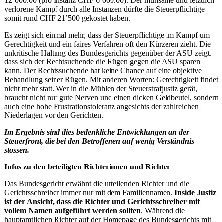
12’000.00 (pro Instanz CHF 6’000.00). Der mühsame und letztlich
verlorene Kampf durch alle Instanzen dürfte die Steuerpflichtige
somit rund CHF 21’500 gekostet haben.
Es zeigt sich einmal mehr, dass der Steuerpflichtige im Kampf um
Gerechtigkeit und ein faires Verfahren oft den Kürzeren zieht. Die
unkritische Haltung des Bundesgerichts gegenüber der ASU zeigt,
dass sich der Rechtsuchende die Rügen gegen die ASU sparen
kann. Der Rechtssuchende hat keine Chance auf eine objektive
Behandlung seiner Rügen. Mit anderen Worten: Gerechtigkeit findet
nicht mehr statt. Wer in die Mühlen der Steuerstrafjustiz gerät,
braucht nicht nur gute Nerven und einen dicken Geldbeutel, sondern
auch eine hohe Frustrationstoleranz angesichts der zahlreichen
Niederlagen vor den Gerichten.
Im Ergebnis sind dies bedenkliche Entwicklungen an der
Steuerfront, die bei den Betroffenen auf wenig Verständnis
stossen.
Infos zu den beteiligten Richterinnen und Richter
Das Bundesgericht erwähnt die urteilenden Richter und die
Gerichtsschreiber immer nur mit dem Familiennamen.
Inside Justiz
ist der Ansicht, dass die Richter und Gerichtsschreiber mit
vollem Namen aufgeführt werden sollten
. Während die
hauptamtlichen Richter auf der Homepage des Bundesgerichts mit