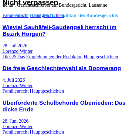
Nicht verpassen
lic.iur., Gerichtsschreiber am Bundesgericht, Lausanne
LESEN SIE HIER TEIL 1- Willkür des Bundesgerichts
Familienrecht
Hauptgeschichten
Wieviel Sauhäfeli-Saudeggeli herrscht im
Bezirk Horgen?
28. Juli 2026
Lorenzo Winter
Dies & Das
Empfehlungen der Redaktion
Hauptgeschichten
Die freie Geschlechterwahl als Boomerang
4. Juli 2026
Lorenzo Winter
Familienrecht
Hauptgeschichten
Überforderte Schulbehörde Oberrieden: Das
dicke Ende
28. Juni 2026
Lorenzo Winter
Familienrecht
Hauptgeschichten