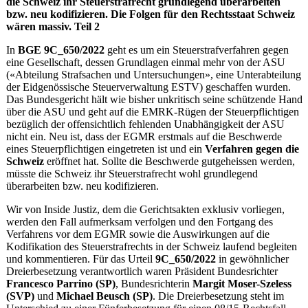
die Schweiz ihr Steuerstrafrecht grundlegend überarbeiten
bzw. neu kodifizieren. Die Folgen für den Rechtsstaat Schweiz
wären massiv. Teil 2
In
BGE 9C_650/2022
geht es um ein Steuerstrafverfahren gegen
eine Gesellschaft, dessen Grundlagen einmal mehr von der ASU
(«Abteilung Strafsachen und Untersuchungen», eine Unterabteilung
der Eidgenössische Steuerverwaltung ESTV) geschaffen wurden.
Das Bundesgericht hält wie bisher unkritisch seine schützende Hand
über die ASU und geht auf die EMRK-Rügen der Steuerpflichtigen
bezüglich der offensichtlich fehlenden Unabhängigkeit der ASU
nicht ein. Neu ist, dass der EGMR erstmals auf die Beschwerde
eines Steuerpflichtigen eingetreten ist und ein
Verfahren gegen die
Schweiz
eröffnet hat. Sollte die Beschwerde gutgeheissen werden,
müsste die Schweiz ihr Steuerstrafrecht wohl grundlegend
überarbeiten bzw. neu kodifizieren.
Wir von Inside Justiz, dem die Gerichtsakten exklusiv vorliegen,
werden den Fall aufmerksam verfolgen und den Fortgang des
Verfahrens vor dem EGMR sowie die Auswirkungen auf die
Kodifikation des Steuerstrafrechts in der Schweiz laufend begleiten
und kommentieren. Für das Urteil
9C_650/2022
in gewöhnlicher
Dreierbesetzung verantwortlich waren Präsident Bundesrichter
Francesco Parrino (SP)
, Bundesrichterin
Margit Moser-Szeless
(SVP)
und
Michael Beusch (SP)
. Die Dreierbesetzung steht im