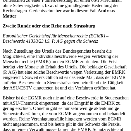
Unterschied zu einer Fünferbesetzung für einen 08/15-Rechtsfall
ohne Schwierigkeiten, bzw. ohne grundlegende Bedeutung der
Rechtsfragen. Gerichtsschreiber war in diesem Fall
Andreas
Matter
.
Zweite Runde oder eine Reise nach Strassburg
Europäischer Gerichtshof für Menschenrechte (EGMR) –
Beschwerde 41338/23 i.S. P. AG gegen die Schweiz
Nach Zustellung des Urteils des Bundesgerichts besteht die
Möglichkeit, eine Individualbeschwerde wegen Verletzung der
Menschenrechte (EMRK) an den EGMR zu richten. Die Frist
beträgt vier Monate ab Erhalt des Urteils. Die beklagte Gesellschaft
(P. AG) hat eine solche Beschwerde wegen Verletzung der EMRK
eingereicht. Soweit ersichtlich ist es das erste Mal, dass der EGMR
auf eine Beschwerde in Steuerstrafsachen betreffend die Tätigkeit
der ASU/ESTV eingetreten ist und ein Verfahren eröffnet hat.
Bisher ist der EGMR noch nie auf eine Beschwerde in Steuersachen
mit ASU-Thematik eingetreten, da der Eingriff in die EMRK zu
gering erschien. Ohnehin gibt es nur sehr wenige aktenkundige
Steuerstrafverfahren, die vom EGMR angenommen und behandelt
wurden. Reine Veranlagungsfälle hingegen werden vom EGMR
nicht angenommen, und bis heute gilt in der Schweiz die Praxis,
dass in reinen Verwaltungsverfahren die EMRK-Schutzrechte auf