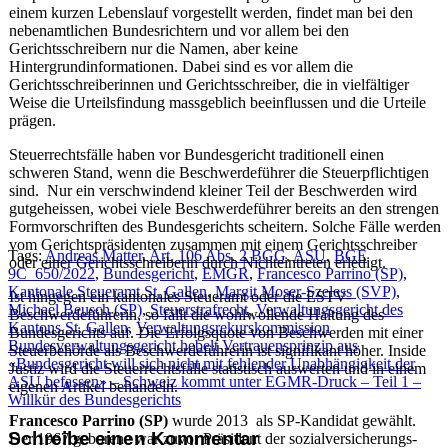
einem kurzen Lebenslauf vorgestellt werden, findet man bei den
nebenamtlichen Bundesrichtern und vor allem bei den
Gerichtsschreibern nur die Namen, aber keine
Hintergrundinformationen. Dabei sind es vor allem die
Gerichtsschreiberinnen und Gerichtsschreiber, die in vielfältiger
Weise die Urteilsfindung massgeblich beeinflussen und die Urteile
prägen.
Steuerrechtsfälle haben vor Bundesgericht traditionell einen
schweren Stand, wenn die Beschwerdeführer die Steuerpflichtigen
sind. Nur ein verschwindend kleiner Teil der Beschwerden wird
gutgeheissen, wobei viele Beschwerdeführer bereits an den strengen
Formvorschriften des Bundesgerichts scheitern. Solche Fälle werden
vom Gerichtspräsidenten zusammen mit einem Gerichtsschreiber
Tags:
Andreas Matter
,
Art. 106 Abs. 2 BGG
,
ASU
,
BGE
oder einer Gerichtsschreiberin durch Nichteintreten erledigt.
9C_650/2022
,
Bundesgericht
,
EMGR
,
Francesco Parrino (SP)
,
Kantonale Steueramt St. Gallen
,
Margit Moser-Szeless (SVP)
,
Ist hingegen ein kantonales Steueramt oder die ESTV-
Michael Beusch (SP)
,
Steuerstrafrecht
,
Verwaltungsgericht des
Beschwerdeführerin, so fällt die wohlwollende Haltung des
Kantons St. Gallen
,
Verwaltungsrekurskommission
Bundesgerichts auf. Die Erfolgsquote von Beschwerden mit einer
Beitragsnavigation
Bundesverwaltungsgericht hebelt Vertrauensprinzip aus
Steuerbehörde als Beschwerdeführerin ist signifikant höher. Inside
«Bundesgericht will sich nicht mit fehlender Unabhängigkeit der
Justiz wird die Steuerrechtsfälle statistisch auswerten und in einem
ASU befassen» – Schweiz kommt unter EGMR-Druck – Teil 1 –
eigenen Artikel behandeln.
Willkür des Bundesgerichts
Francesco Parrino (SP)
wurde 2013 als SP-Kandidat gewählt.
Schreibe einen Kommentar
Der 1967 geborene war zuvor Präsident der sozialversicherungs-