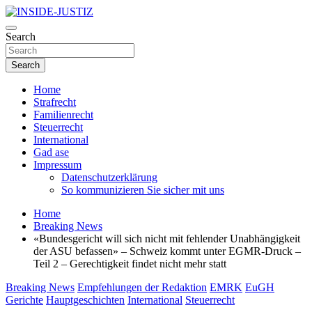
Skip
to
Investigativer Journalismus zur Dritten Gewalt
content
Search
INSIDE-JUSTIZ
Search
Home
Strafrecht
Familienrecht
Steuerrecht
International
Gad ase
Impressum
Datenschutzerklärung
So kommunizieren Sie sicher mit uns
Home
Breaking News
«Bundesgericht will sich nicht mit fehlender Unabhängigkeit
der ASU befassen» – Schweiz kommt unter EGMR-Druck –
Teil 2 – Gerechtigkeit findet nicht mehr statt
Breaking News
Empfehlungen der Redaktion
EMRK
EuGH
Gerichte
Hauptgeschichten
International
Steuerrecht