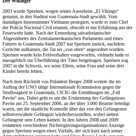
Der Wikinger
2003 wurde Sperisen, wegen seines Aussehens „El Vikingo“
genannt, in den Stadtrat von Guatemala-Stadt gewählt. Vom
damaligen Innenminister Vielmann protegiert, wurde er zum Chef
der Policía Nacional Civil ernannt, obwohl er nur Erfahrung aus der
Feuerwehr hatte. Nach der Ermordung salvadorianischer
Abgeordneter des Zentralamerikanischen Parlaments und eines
Fahrers in Guatemala-Stadt 2007 trat Sperisen zurück, nachdem
Gerüchte aufkamen, die Tat sei „von oben“ angeordnet worden.
Sperisen wurde kein Fehlverhalten vorgeworfen, vielmehr hatte er
massgeblich zur Überführung der Täter beigetragen. Sperisen zog
2007 in die Schweiz, wo seine Eltern, seine Frau und seine drei
Kinder bereits lebten.
Nach dem Rücktritt von Präsident Berger 2008 weitete die im
Auftrag der UNO tätige Internationale Kommission gegen die
Straflosigkeit in Guatemala, CICIG die Ermittlungen im „Fall
Pavón“ aus. Dabei geht es um die Erstürmung des Gefängnisses
Pavón am 25. September 2006, an der über 3.000 Beamte beteiligt
waren, um die staatliche Kontrolle über das von den Gefangenen
selbstverwaltete Gefängnis wiederherzustellen, wobei sieben
Gefangene ums Leben kamen. In den Jahren 2008 und 2009
erstatteten verschiedene Nichtregierungsorganisationen Anzeige
gegen Sperisen wegen eines Vorfalls, der sich kurz nach seiner