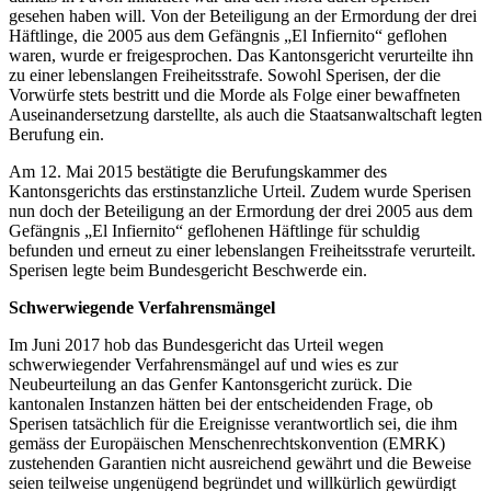
gesehen haben will. Von der Beteiligung an der Ermordung der drei
Häftlinge, die 2005 aus dem Gefängnis „El Infiernito“ geflohen
waren, wurde er freigesprochen. Das Kantonsgericht verurteilte ihn
zu einer lebenslangen Freiheitsstrafe. Sowohl Sperisen, der die
Vorwürfe stets bestritt und die Morde als Folge einer bewaffneten
Auseinandersetzung darstellte, als auch die Staatsanwaltschaft legten
Berufung ein.
Am 12. Mai 2015 bestätigte die Berufungskammer des
Kantonsgerichts das erstinstanzliche Urteil. Zudem wurde Sperisen
nun doch der Beteiligung an der Ermordung der drei 2005 aus dem
Gefängnis „El Infiernito“ geflohenen Häftlinge für schuldig
befunden und erneut zu einer lebenslangen Freiheitsstrafe verurteilt.
Sperisen legte beim Bundesgericht Beschwerde ein.
Schwerwiegende Verfahrensmängel
Im Juni 2017 hob das Bundesgericht das Urteil wegen
schwerwiegender Verfahrensmängel auf und wies es zur
Neubeurteilung an das Genfer Kantonsgericht zurück. Die
kantonalen Instanzen hätten bei der entscheidenden Frage, ob
Sperisen tatsächlich für die Ereignisse verantwortlich sei, die ihm
gemäss der Europäischen Menschenrechtskonvention (EMRK)
zustehenden Garantien nicht ausreichend gewährt und die Beweise
seien teilweise ungenügend begründet und willkürlich gewürdigt