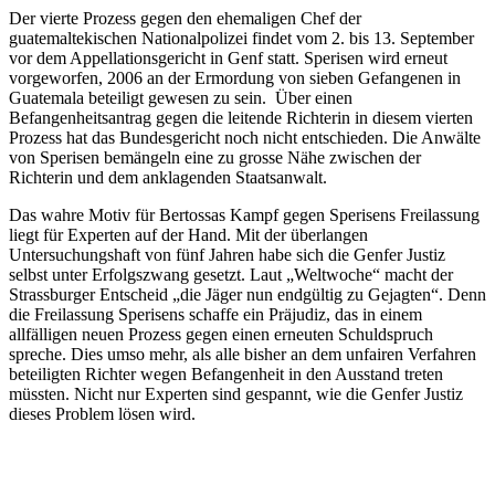
Der vierte Prozess gegen den ehemaligen Chef der
guatemaltekischen Nationalpolizei findet vom 2. bis 13. September
vor dem Appellationsgericht in Genf statt. Sperisen wird erneut
vorgeworfen, 2006 an der Ermordung von sieben Gefangenen in
Guatemala beteiligt gewesen zu sein. Über einen
Befangenheitsantrag gegen die leitende Richterin in diesem vierten
Prozess hat das Bundesgericht noch nicht entschieden. Die Anwälte
von Sperisen bemängeln eine zu grosse Nähe zwischen der
Richterin und dem anklagenden Staatsanwalt.
Das wahre Motiv für Bertossas Kampf gegen Sperisens Freilassung
liegt für Experten auf der Hand. Mit der überlangen
Untersuchungshaft von fünf Jahren habe sich die Genfer Justiz
selbst unter Erfolgszwang gesetzt. Laut „Weltwoche“ macht der
Strassburger Entscheid „die Jäger nun endgültig zu Gejagten“. Denn
die Freilassung Sperisens schaffe ein Präjudiz, das in einem
allfälligen neuen Prozess gegen einen erneuten Schuldspruch
spreche. Dies umso mehr, als alle bisher an dem unfairen Verfahren
beteiligten Richter wegen Befangenheit in den Ausstand treten
müssten. Nicht nur Experten sind gespannt, wie die Genfer Justiz
dieses Problem lösen wird.