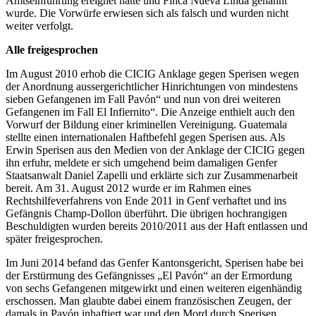
Amtseinführung ereignet hatte und Finca Nueva Linda genannt
wurde. Die Vorwürfe erwiesen sich als falsch und wurden nicht
weiter verfolgt.
Alle freigesprochen
Im August 2010 erhob die CICIG Anklage gegen Sperisen wegen
der Anordnung aussergerichtlicher Hinrichtungen von mindestens
sieben Gefangenen im Fall Pavón“ und nun von drei weiteren
Gefangenen im Fall El Infiernito“. Die Anzeige enthielt auch den
Vorwurf der Bildung einer kriminellen Vereinigung. Guatemala
stellte einen internationalen Haftbefehl gegen Sperisen aus. Als
Erwin Sperisen aus den Medien von der Anklage der CICIG gegen
ihn erfuhr, meldete er sich umgehend beim damaligen Genfer
Staatsanwalt Daniel Zapelli und erklärte sich zur Zusammenarbeit
bereit. Am 31. August 2012 wurde er im Rahmen eines
Rechtshilfeverfahrens von Ende 2011 in Genf verhaftet und ins
Gefängnis Champ-Dollon überführt. Die übrigen hochrangigen
Beschuldigten wurden bereits 2010/2011 aus der Haft entlassen und
später freigesprochen.
Im Juni 2014 befand das Genfer Kantonsgericht, Sperisen habe bei
der Erstürmung des Gefängnisses „El Pavón“ an der Ermordung
von sechs Gefangenen mitgewirkt und einen weiteren eigenhändig
erschossen. Man glaubte dabei einem französischen Zeugen, der
damals in Pavón inhaftiert war und den Mord durch Sperisen