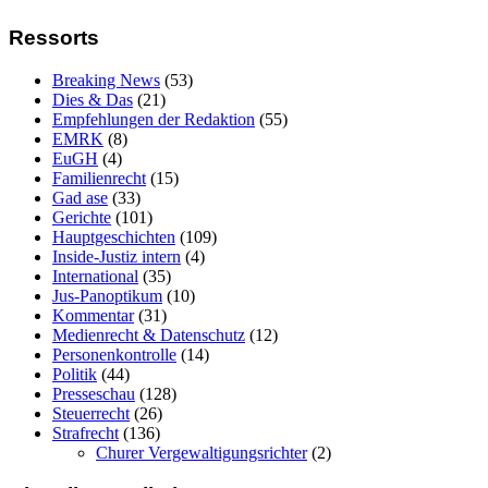
Ressorts
Breaking News
(53)
Dies & Das
(21)
Empfehlungen der Redaktion
(55)
EMRK
(8)
EuGH
(4)
Familienrecht
(15)
Gad ase
(33)
Gerichte
(101)
Hauptgeschichten
(109)
Inside-Justiz intern
(4)
International
(35)
Jus-Panoptikum
(10)
Kommentar
(31)
Medienrecht & Datenschutz
(12)
Personenkontrolle
(14)
Politik
(44)
Presseschau
(128)
Steuerrecht
(26)
Strafrecht
(136)
Churer Vergewaltigungsrichter
(2)