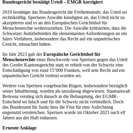
Bundesgericht bestätigt Urteil – EMGR korrigiert
2019 bestätigte das Bundesgericht die Freiheitsstrafe; das Urteil sei
rechtskräftig. Sperisens Anwälte kündigten an, das Urteil nicht zu
akzeptieren und es an den Europäischen Gerichtshof für
Menschenrechte weiterzuziehen. Die Anwälte kritisierten, dass die
Schweizer Justizbehörden die elementarsten Anforderungen an ein
faires Verfahren, insbesondere das Recht auf ein unparteiisches
Gericht, missachtet hätten.
Im Jahr 2023 gab der
Europäische Gerichtshof für
Menschenrechte
einer Beschwerde von Sperisen gegen das Urteil
des Genfer Kantonsgerichts statt; er erhielt von der Schweiz eine
Entschädigung von rund 15’000 Franken, weil sein Recht auf ein
unparteiisches Gericht verletzt worden sei.
Weitere von Sperisen vorgebrachte Rügen, insbesondere bezüglich
seiner Inhaftierung, wurden als unzulässig abgewiesen. Staatsanwalt
Bertossa verstieg sich danach in die Behauptung, der EGMR-
Entscheid sei falsch und für die Schweiz nicht verbindlich. Doch
das Bundesamt für Justiz liess die Frist für eine Anfechtung
ungenutzt verstreichen. Sperisen wurde im Oktober 2023 nach elf
Jahren aus der Haft entlassen.
Erneute Anklage