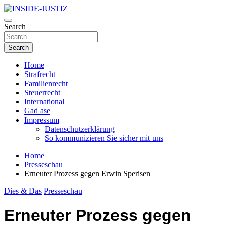
Skip
to
Investigativer Journalismus zur Dritten Gewalt
content
Search
INSIDE-JUSTIZ
Search
Home
Strafrecht
Familienrecht
Steuerrecht
International
Gad ase
Impressum
Datenschutzerklärung
So kommunizieren Sie sicher mit uns
Home
Presseschau
Erneuter Prozess gegen Erwin Sperisen
Dies & Das
Presseschau
Erneuter Prozess gegen