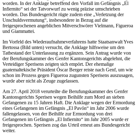
worden. In der Anklage betreffend den Vorfall im Gefängnis „El
Infiernito“ sei der Tatvorwurf zu wenig präzise umschrieben
worden. Das Bundesgericht rügte zudem eine „Verletzung der
Unschuldsvermutung“, insbesondere in Bezug auf die
freigesprochenen angeblichen Mitverschwörer Vielmann, Figueroa
und Giammattei.
Im Vorfeld des Wiederaufnahmeverfahrens hatte Staatsanwalt Yves
Bertossa (Bild unten) versucht, die Anklage hilfsweise um den
Tatbestand der Unterlassung zu ergänzen. Sein Antrag wurde von
der Berufungskammer des Genfer Kantonsgerichts abgelehnt, die
Verteidiger Sperisens zeigten sich empört. Der ehemalige
guatemaltekische Präsident Óscar Berger reiste nach Genf, um wie
schon im Prozess gegen Figueroa zugunsten Sperisens auszusagen,
wurde aber nicht als Zeuge zugelassen.
Am 27. April 2018 verurteilte die Berufungskammer des Genfer
Kantonsgerichts Sperisen wegen Beihilfe zum Mord an sieben
Gefangenen zu 15 Jahren Haft. Die Anklage wegen der Ermordung
eines Gefangenen im Gefängnis „El Pavón“ im Jahr 2006 wurde
fallengelassen, von der Beihilfe zur Ermordung von drei
Gefangenen im Gefängnis „El Infiernito“ im Jahr 2005 wurde er
freigesprochen. Sperisen zog das Urteil erneut ans Bundesgericht
weiter.