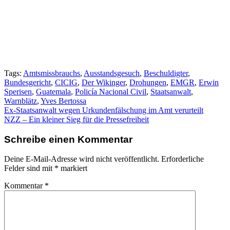
Tags:
Amtsmissbrauchs
,
Ausstandsgesuch
,
Beschuldigter
,
Bundesgericht
,
CICIG
,
Der Wikinger
,
Drohungen
,
EMGR
,
Erwin
Sperisen
,
Guatemala
,
Policía Nacional Civil
,
Staatsanwalt
,
Warnblätz
,
Yves Bertossa
Beitragsnavigation
Ex-Staatsanwalt wegen Urkundenfälschung im Amt verurteilt
NZZ – Ein kleiner Sieg für die Pressefreiheit
Schreibe einen Kommentar
Deine E-Mail-Adresse wird nicht veröffentlicht.
Erforderliche
Felder sind mit
*
markiert
Kommentar
*