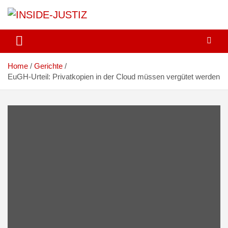
Skip
to
content
Investigativer Journalismus zur Dritten Gewalt
INSIDE-JUSTIZ
Home
Gerichte
EuGH-Urteil: Privatkopien in der Cloud müssen vergütet werden