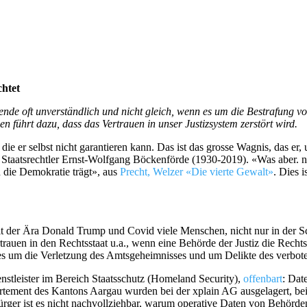
chtet
nde oft unverständlich und nicht gleich, wenn es um die Bestrafung v
 führt dazu, dass das Vertrauen in unser Justizsystem zerstört wird.
die er selbst nicht garantieren kann. Das ist das grosse Wagnis, das er,
Staatsrechtler Ernst-Wolfgang Böckenförde (1930-2019). «Was aber. ni
 die Demokratie trägt», aus
Precht, Welzer «Die vierte Gewalt»
. Dies 
n
eit der Ära Donald Trump und Covid viele Menschen, nicht nur in der Sc
trauen in den Rechtsstaat u.a., wenn eine Behörde der Justiz die Rechts
es um die Verletzung des Amtsgeheimnisses und um Delikte des verbote
enstleister im Bereich Staatsschutz (Homeland Security),
offenbart
: Dat
rtement des Kantons Aargau wurden bei der xplain AG ausgelagert, be
ger ist es nicht nachvollziehbar, warum operative Daten von Behörde