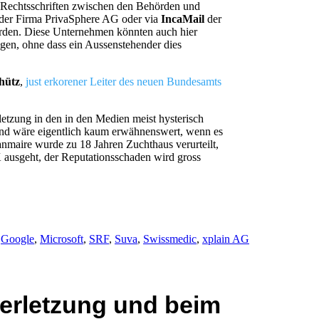
n Rechtsschriften zwischen den Behörden und
der Firma PrivaSphere AG oder via
IncaMail
der
erden. Diese Unternehmen könnten auch hier
igen, ohne dass ein Aussenstehender dies
hütz
,
just erkorener Leiter des neuen Bundesamts
letzung in den in den Medien meist hysterisch
und wäre eigentlich kaum erwähnenswert, wenn es
eanmaire wurde zu 18 Jahren Zuchthaus verurteilt,
K ausgeht, der Reputationsschaden wird gross
,
Google
,
Microsoft
,
SRF
,
Suva
,
Swissmedic
,
xplain AG
erletzung und beim