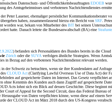
enössischen Datenschutz- und Öffentlichkeitsbeauftragten
EDOEB
wurd
ng des Amtsgeheimnisses und verbotenen Nachrichtendienstes ermittel
l der Peter Lauener, ehemaliger persönlicher Kommunikationsberater vo
g übergeben haben, zusammenfassend hierzu ein Bericht von
SRF
. Pete
nnt worden war, bekam von Mitarbeiter des
BIT
bei seinen Untersuchun
fordert hatte. Danach leitete die Bundesanwaltschaft (BA) eine
Strafunt
2.9.2022
) befanden sich Personaldaten des Bundes bereits in die Cloud 
wie
Zürich
oder die
SUVA
verfolgen ähnliche Strategien. Wenn Amtsda
es in Bezug auf den verbotenen Nachrichtendienst relevant werden.
itz in der Schweiz zu betrachten, wenn sie ihre Kundendaten auf Anfrag
 des
CLOUD Act
(Clarifying Lawful Overseas Use of Data Act) der Fa
ehörden auf gespeicherte Daten im Internet. Das Gesetz verpflichtet am
 ohne Kenntnis des Kunden auch dann Zugriff auf gespeicherte Daten 
UD Acts lohnt sich ein Blick auf dessen Geschichte. Diese beginnt mi
der Court of Appeal for the Second Circuit, dass das Federal Bureau of 
Herausgabe von Daten verpflichten könne, wenn diese auf einem Serv
il wurde der CLOUD Act im März 2018 durch den US-Kongress verabschi