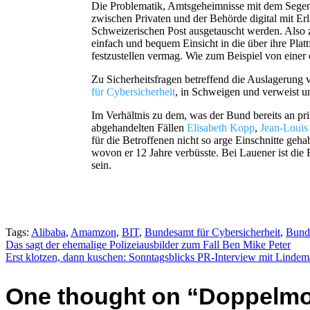
Die Problematik, Amtsgeheimnisse mit dem Segen 
zwischen Privaten und der Behörde digital mit Er
Schweizerischen Post ausgetauscht werden. Also 
einfach und bequem Einsicht in die über ihre Pla
festzustellen vermag. Wie zum Beispiel von einer 
Zu Sicherheitsfragen betreffend die Auslagerung 
für Cybersicherheit
, in Schweigen und verweist u
Im Verhältnis zu dem, was der Bund bereits an pri
abgehandelten Fällen
Elisabeth Kopp
,
Jean-Louis
für die Betroffenen nicht so arge Einschnitte geh
wovon er 12 Jahre verbüsste. Bei Lauener ist die
sein.
Tags:
Alibaba
,
Amamzon
,
BIT
,
Bundesamt für Cybersicherheit
,
Bund
Beitragsnavigation
Das sagt der ehemalige Polizeiausbilder zum Fall Ben Mike Peter
Erst klotzen, dann kuschen: Sonntagsblicks PR-Interview mit Linde
One thought on “
Doppelmor