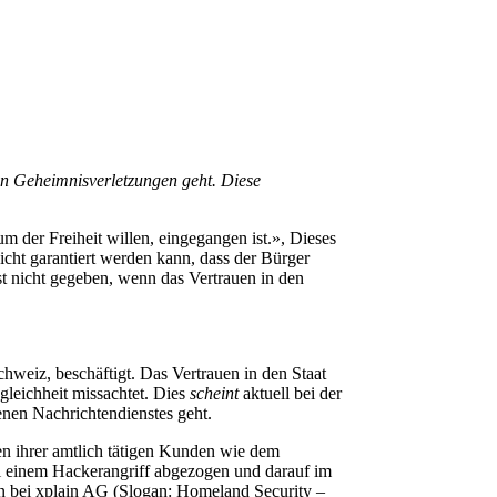
on Geheimnisverletzungen geht. Diese
 um der Freiheit willen, eingegangen ist.», Dieses
cht garantiert werden kann, dass der Bürger
ist nicht gegeben, wenn das Vertrauen in den
hweiz, beschäftigt. Das Vertrauen in den Staat
gleichheit missachtet. Dies
scheint
aktuell bei der
nen Nachrichtendienstes geht.
en ihrer amtlich tätigen Kunden wie dem
i einem Hackerangriff abgezogen und darauf im
n bei xplain AG (Slogan: Homeland Security –