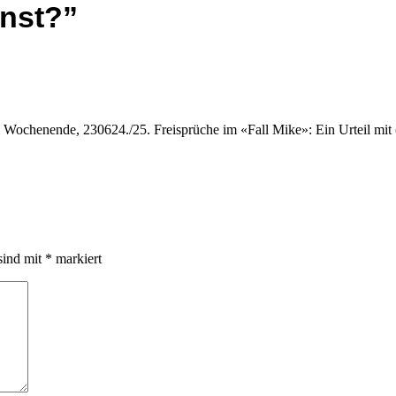
enst?
”
am Wochenende, 230624./25. Freisprüche im «Fall Mike»: Ein Urteil mit (
sind mit
*
markiert