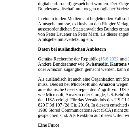
digital end-to-end) gespeichert wurden. Der Eidg
Bundesanwaltschaft nun wegen möglicher Verletzu
In einem in den Medien laut begleitenden Fall sol
Amtsgeheimnisse, exklusiv an den Ringier Verla
ausserordentlichen Staatsanwalt des Bundes erna
von Peter Lauener an Peter Marti, als dieser ange
Amtsgeheimnisverletzung ein.
Daten bei ausländischen Anbietern
Gemäss Recherche der Republik (
15.8.2022
und
Andere Bundesämter wie
Swissmedic
,
Kantone 
oder Amazon zugänglich gemacht werden, kann di
Als ausländisch ist auch eine Organisation mit S
muss. Dies ist bei
Microsoft
und
Amazon
wegen
amerikanische Gesetz regelt den Zugriff von US-B
wie Microsoft, Amazon oder Google, US-Behörden
den USA erfolgt. Für das Verständnis des US CLO
829 F.3d 197 (2d Cir. 2016). In diesem entschied 
1986 Stored Communications Act (SCA) nicht zur 
gespeichert sind. Als Reaktion auf dieses Urte
Eine Farce