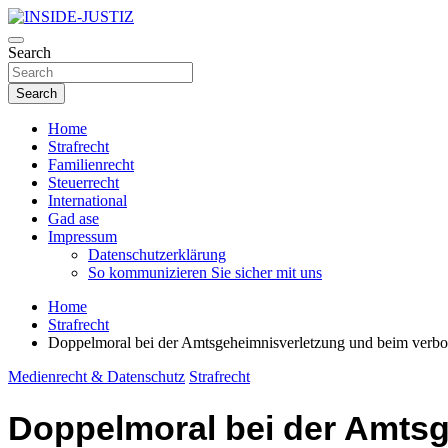
Skip
to
Investigativer Journalismus zur Dritten Gewalt
content
Search
INSIDE-JUSTIZ
Search
Home
Strafrecht
Familienrecht
Steuerrecht
International
Gad ase
Impressum
Datenschutzerklärung
So kommunizieren Sie sicher mit uns
Home
Strafrecht
Doppelmoral bei der Amtsgeheimnisverletzung und beim verbo
Medienrecht & Datenschutz
Strafrecht
Doppelmoral bei der Amts