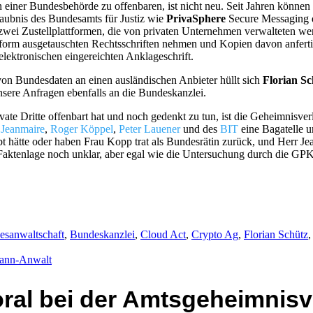
einer Bundesbehörde zu offenbaren, ist nicht neu. Seit Jahren könne
laubnis des Bundesamts für Justiz wie
PrivaSphere
Secure Messaging 
zwei Zustellplattformen, die von privaten Unternehmen verwalteten w
ttform ausgetauschten Rechtsschriften nehmen und Kopien davon anfert
elektronischen eingereichten Anklageschrift.
von Bundesdaten an einen ausländischen Anbieter hüllt sich
Florian Sc
nsere Anfragen ebenfalls an die Bundeskanzlei.
vate Dritte offenbart hat und noch gedenkt zu tun, ist die Geheimnisver
 Jeanmaire
,
Roger Köppel
,
Peter Lauener
und des
BIT
eine Bagatelle 
abt hätte oder haben Frau Kopp trat als Bundesrätin zurück, und Herr J
 Faktenlage noch unklar, aber egal wie die Untersuchung durch die GP
esanwaltschaft
,
Bundeskanzlei
,
Cloud Act
,
Crypto Ag
,
Florian Schütz
mann-Anwalt
al bei der Amtsgeheimnisv