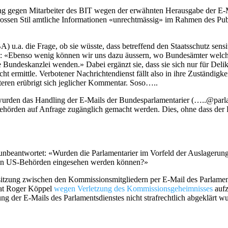
hung gegen Mitarbeiter des BIT wegen der erwähnten Herausgabe der E-M
ssen Stil amtliche Informationen «unrechtmässig» im Rahmen des Publi
A) u.a. die Frage, ob sie wüsste, dass betreffend den Staatsschutz sens
 «Ebenso wenig können wir uns dazu äussern, wo Bundesämter welche
e Bundeskanzlei wenden.» Dabei ergänzt sie, dass sie sich nur für Deli
ht ermittle. Verbotener Nachrichtendienst fällt also in ihre Zuständigk
teren erübrigt sich jeglicher Kommentar. Soso…..
wurden das Handling der E-Mails der Bundesparlamentarier (…..@parl
ehörden auf Anfrage zugänglich gemacht werden. Dies, ohne dass der
unbeantwortet: «Wurden die Parlamentarier im Vorfeld der Auslagerung 
 von US-Behörden eingesehen werden können?»
ssitzung zwischen den Kommissionsmitgliedern per E-Mail des Parlamen
rat Roger Köppel
wegen Verletzung des Kommissionsgeheimnisses
aufz
g der E-Mails des Parlamentsdienstes nicht strafrechtlich abgeklärt w