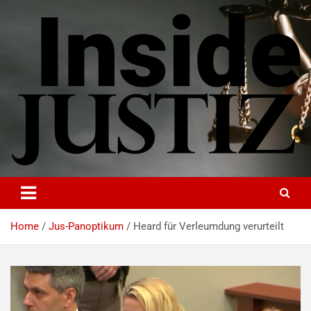
Skip
to
content
INSIDE-JUSTIZ
Investigativer Journalismus zur Dritten Gewalt
Home
Jus-Panoptikum
Heard für Verleumdung verurteilt