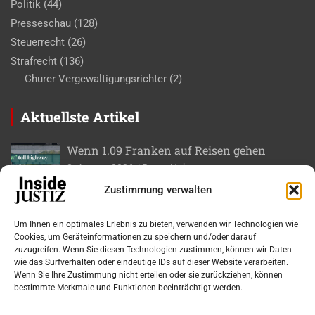
Politik
(44)
Presseschau
(128)
Steuerrecht
(26)
Strafrecht
(136)
Churer Vergewaltigungsrichter
(2)
Aktuellste Artikel
Wenn 1.09 Franken auf Reisen gehen
8. August 2026
Roger Huber
Zustimmung verwalten
Gad ase – Für ein paar Bits persönlich nach
Bern
Um Ihnen ein optimales Erlebnis zu bieten, verwenden wir Technologien wie
7. August 2026
Roger Huber
Cookies, um Geräteinformationen zu speichern und/oder darauf
zuzugreifen. Wenn Sie diesen Technologien zustimmen, können wir Daten
wie das Surfverhalten oder eindeutige IDs auf dieser Website verarbeiten.
Bundesgericht stoppt eine unzulässige
Wenn Sie Ihre Zustimmung nicht erteilen oder sie zurückziehen, können
doppelte Steuersicherung
bestimmte Merkmale und Funktionen beeinträchtigt werden.
6. August 2026
Markus Wolf