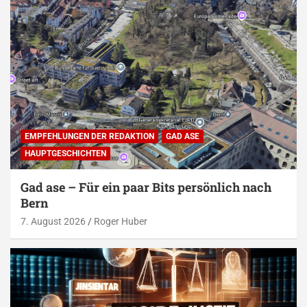
EMPFEHLUNGEN DER REDAKTION
GAD ASE
HAUPTGESCHICHTEN
Gad ase – Für ein paar Bits persönlich nach
Bern
7. August 2026
Roger Huber