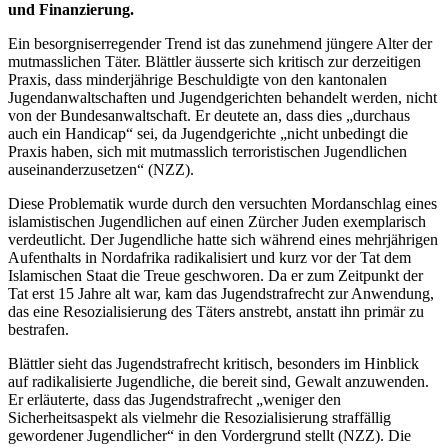
und Finanzierung.
Ein besorgniserregender Trend ist das zunehmend jüngere Alter der
mutmasslichen Täter. Blättler äusserte sich kritisch zur derzeitigen
Praxis, dass minderjährige Beschuldigte von den kantonalen
Jugendanwaltschaften und Jugendgerichten behandelt werden, nicht
von der Bundesanwaltschaft. Er deutete an, dass dies „durchaus
auch ein Handicap“ sei, da Jugendgerichte „nicht unbedingt die
Praxis haben, sich mit mutmasslich terroristischen Jugendlichen
auseinanderzusetzen“ (NZZ).
Diese Problematik wurde durch den versuchten Mordanschlag eines
islamistischen Jugendlichen auf einen Zürcher Juden exemplarisch
verdeutlicht. Der Jugendliche hatte sich während eines mehrjährigen
Aufenthalts in Nordafrika radikalisiert und kurz vor der Tat dem
Islamischen Staat die Treue geschworen. Da er zum Zeitpunkt der
Tat erst 15 Jahre alt war, kam das Jugendstrafrecht zur Anwendung,
das eine Resozialisierung des Täters anstrebt, anstatt ihn primär zu
bestrafen.
Blättler sieht das Jugendstrafrecht kritisch, besonders im Hinblick
auf radikalisierte Jugendliche, die bereit sind, Gewalt anzuwenden.
Er erläuterte, dass das Jugendstrafrecht „weniger den
Sicherheitsaspekt als vielmehr die Resozialisierung straffällig
gewordener Jugendlicher“ in den Vordergrund stellt (NZZ). Die