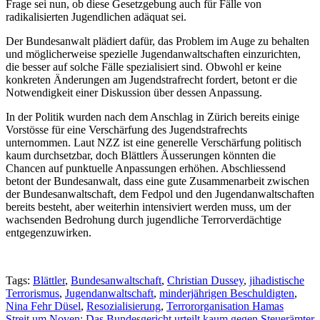
Frage sei nun, ob diese Gesetzgebung auch für Fälle von
radikalisierten Jugendlichen adäquat sei.
Der Bundesanwalt plädiert dafür, das Problem im Auge zu behalten
und möglicherweise spezielle Jugendanwaltschaften einzurichten,
die besser auf solche Fälle spezialisiert sind. Obwohl er keine
konkreten Änderungen am Jugendstrafrecht fordert, betont er die
Notwendigkeit einer Diskussion über dessen Anpassung.
In der Politik wurden nach dem Anschlag in Zürich bereits einige
Vorstösse für eine Verschärfung des Jugendstrafrechts
unternommen. Laut NZZ ist eine generelle Verschärfung politisch
kaum durchsetzbar, doch Blättlers Äusserungen könnten die
Chancen auf punktuelle Anpassungen erhöhen. Abschliessend
betont der Bundesanwalt, dass eine gute Zusammenarbeit zwischen
der Bundesanwaltschaft, dem Fedpol und den Jugendanwaltschaften
bereits besteht, aber weiterhin intensiviert werden muss, um der
wachsenden Bedrohung durch jugendliche Terrorverdächtige
entgegenzuwirken.
Tags:
Blättler
,
Bundesanwaltschaft
,
Christian Dussey
,
jihadistische
Terrorismus
,
Jugendanwaltschaft
,
minderjährigen Beschuldigten
,
Nina Fehr Düsel
,
Resozialisierung
,
Terrororganisation Hamas
Streit um Noven: Das Bundesgericht urteilt kaum gegen Steuerämter