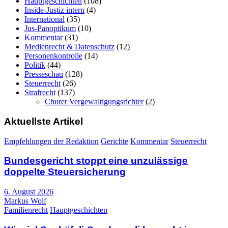
Hauptgeschichten
(108)
Inside-Justiz intern
(4)
International
(35)
Jus-Panoptikum
(10)
Kommentar
(31)
Medienrecht & Datenschutz
(12)
Personenkontrolle
(14)
Politik
(44)
Presseschau
(128)
Steuerrecht
(26)
Strafrecht
(137)
Churer Vergewaltigungsrichter
(2)
Aktuellste Artikel
Empfehlungen der Redaktion
Gerichte
Kommentar
Steuerrecht
Bundesgericht stoppt eine unzulässige
doppelte Steuersicherung
6. August 2026
Markus Wolf
Familienrecht
Hauptgeschichten