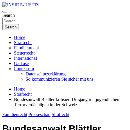
Skip
to
Investigativer Journalismus zur Dritten Gewalt
content
Search
INSIDE-JUSTIZ
Search
Home
Strafrecht
Familienrecht
Steuerrecht
International
Gad ase
Impressum
Datenschutzerklärung
So kommunizieren Sie sicher mit uns
Home
Strafrecht
Bundesanwalt Blättler kritisiert Umgang mit jugendlichen
Terrorverdächtigen in der Schweiz
Familienrecht
Presseschau
Strafrecht
Bundesanwalt Blättler