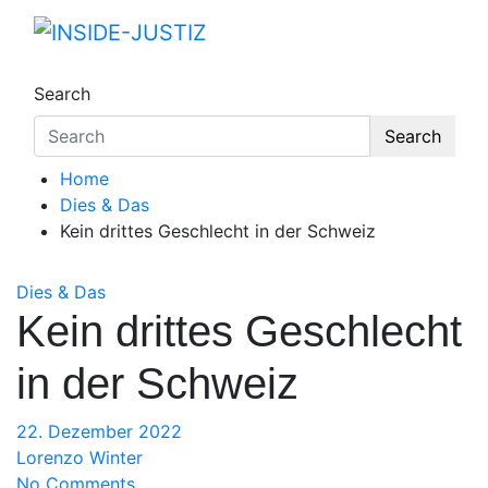
Skip
to
INSIDE-JUSTIZ
Investigativer Journalismus zur Dritten Gewa
content
Search
Search
Home
Dies & Das
Kein drittes Geschlecht in der Schweiz
Dies & Das
Kein drittes Geschlecht
in der Schweiz
22. Dezember 2022
Lorenzo Winter
No Comments