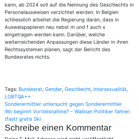
kann, ab 2024 soll auf die Nennung des Geschlechts in
Personalausweisen verzichtet werden. In Belgien
schliesslich arbeitet die Regierung daran, dass in
Ausweispapieren neu nebst m und f auch x
eingetragen werden kann. Darüber, welche
weiterreichenden Anpassungen diese Länder in ihren
Rechtssystemen planen, sagt der Bericht des
Bundesrates nichts.
Tags:
Bundesrat
,
Gender
,
Geschlecht
,
Intersexualität
,
LGBTQA++
Beitragsnavigation
Sonderermittler untersucht gegen Sonderermittler
Wo beginnt Vorteilsnahme? – Walliser Politiker fahren
(fast) gratis Ski
Schreibe einen Kommentar
Deine E-Mail-Adresse wird nicht veröffentlicht.