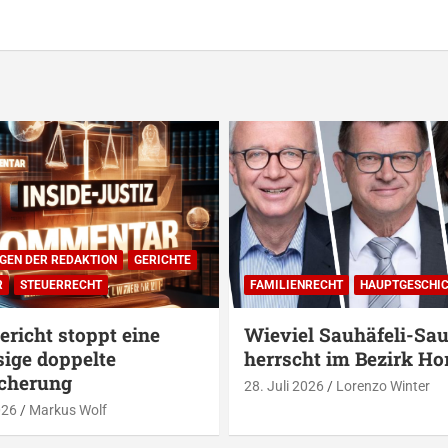
GEN DER REDAKTION
GERICHTE
R
STEUERRECHT
FAMILIENRECHT
HAUPTGESCHI
richt stoppt eine
Wieviel Sauhäfeli-Sau
ige doppelte
herrscht im Bezirk Ho
icherung
28. Juli 2026
Lorenzo Winter
026
Markus Wolf