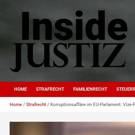
Skip
to
content
INSIDE-JUSTIZ
Investigativer Journalismus zur Dritten Gewalt
HOME
STRAFRECHT
FAMILIENRECHT
STEUER
Home
Strafrecht
Korruptionsaffäre im EU-Parlament: Vize-