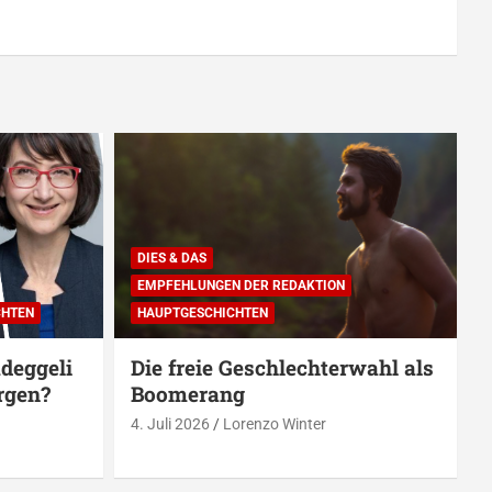
DIES & DAS
EMPFEHLUNGEN DER REDAKTION
CHTEN
HAUPTGESCHICHTEN
deggeli
Die freie Geschlechterwahl als
rgen?
Boomerang
4. Juli 2026
Lorenzo Winter