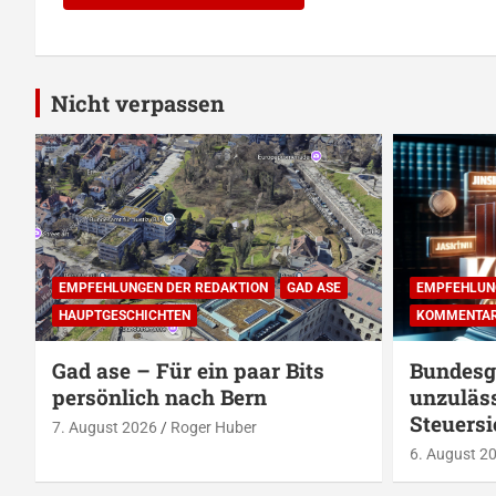
Alternative:
Nicht verpassen
EMPFEHLUNGEN DER REDAKTION
GAD ASE
EMPFEHLUN
HAUPTGESCHICHTEN
KOMMENTA
Gad ase – Für ein paar Bits
Bundesge
persönlich nach Bern
unzuläss
Steuers
7. August 2026
Roger Huber
6. August 2