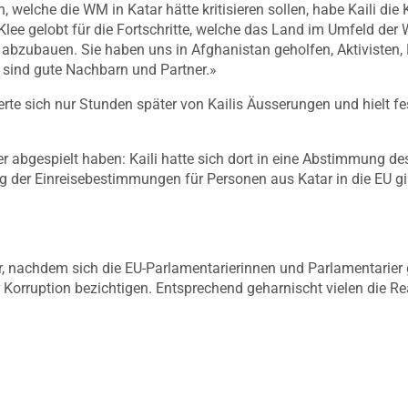
n, welche die WM in Katar hätte kritisieren sollen, habe Kaili die 
Klee gelobt für die Fortschritte, welche das Land im Umfeld de
 abzubauen. Sie haben uns in Afghanistan geholfen, Aktivisten, 
ie sind gute Nachbarn und Partner.»
erte sich nur Stunden später von Kailis Äusserungen und hielt f
ber abgespielt haben: Kaili hatte sich dort in eine Abstimmung
g der Einreisebestimmungen für Personen aus Katar in die EU ging 
er, nachdem sich die EU-Parlamentarierinnen und Parlamentarie
Korruption bezichtigen. Entsprechend geharnischt vielen die Reak