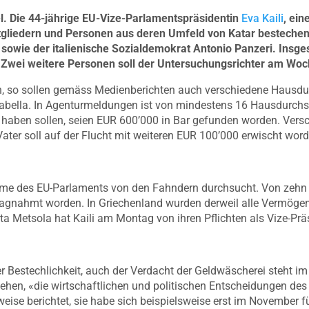
. Die 44-jährige EU-Vize-Parlamentspräsidentin
Eva Kaili
, ein
tgliedern und Personen aus deren Umfeld von Katar bestech
sowie der italienische Sozialdemokrat Antonio Panzeri. Insges
 Zwei weitere Personen soll der Untersuchungsrichter am Woc
lich, so sollen gemäss Medienberichten auch verschiedene Haus
abella. In Agenturmeldungen ist von mindestens 16 Hausdurch
n haben sollen, seien EUR 600’000 in Bar gefunden worden. Versc
ter soll auf der Flucht mit weiteren EUR 100’000 erwischt word
e des EU-Parlaments von den Fahndern durchsucht. Von zehn 
agnahmt worden. In Griechenland wurden derweil alle Vermögens
ta Metsola hat Kaili am Montag von ihren Pflichten als Vize-Prä
r Bestechlichkeit, auch der Verdacht der Geldwäscherei steht 
tehen, «die wirtschaftlichen und politischen Entscheidungen de
eise berichtet, sie habe sich beispielsweise erst im November f