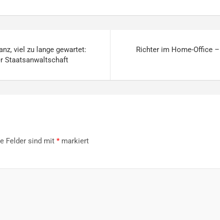
z, viel zu lange gewartet:
Richter im Home-Office – 
er Staatsanwaltschaft
he Felder sind mit
*
markiert