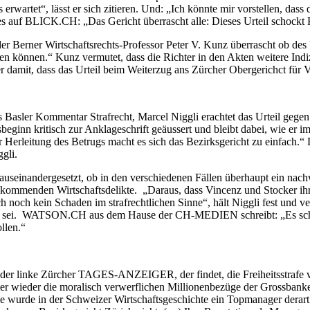
s erwartet“, lässt er sich zitieren. Und: „Ich könnte mir vorstellen, das
 es auf BLICK.CH: „Das Gericht überrascht alle: Dieses Urteil schockt P
erner Wirtschaftsrechts-Professor Peter V. Kunz überrascht ob des Ur
 können.“ Kunz vermutet, dass die Richter in den Akten weitere Indizi
r damit, dass das Urteil beim Weiterzug ans Zürcher Obergerichct für 
s Basler Kommentar Strafrecht, Marcel Niggli erachtet das
Urteil
gegen 
ozessbeginn kritisch zur Anklageschrift geäussert und bleibt dabei, w
Herleitung des Betrugs macht es sich das Bezirksgericht zu einfach.“ 
gli.
 auseinandergesetzt, ob in den verschiedenen Fällen überhaupt ein nac
gekommenden Wirtschaftsdelikte. „Daraus, dass
Vincenz
und Stocker ih
h noch kein Schaden im strafrechtlichen Sinne“, hält Niggli fest und v
en sei. WATSON.CH aus dem Hause der CH-MEDIEN schreibt: „Es schei
llen.“
ur der linke Zürcher TAGES-ANZEIGER, der findet, die Freiheitsstrafe v
immer wieder die moralisch verwerflichen Millionenbezüge der Gros
e wurde in der Schweizer Wirtschaftsgeschichte ein Topmanager derart 