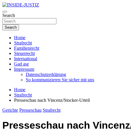
Skip
to
Investigativer Journalismus zur Dritten Gewalt
content
Search
INSIDE-JUSTIZ
Search
Home
Strafrecht
Familienrecht
Steuerrecht
International
Gad ase
Impressum
Datenschutzerklärung
So kommunizieren Sie sicher mit uns
Home
Strafrecht
Presseschau nach Vincenz/Stocker-Urteil
Gerichte
Presseschau
Strafrecht
Presseschau nach Vincenz/