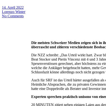
14. April 2022
Lorenzo Winter
No Comments
Die meisten Schweizer Medien zeigen sich in i
überrascht und zitieren verschiedenste Beobac
Die NZZ schreibt: „Das Urteil wirkt hart. Zwar bl
Beat Stocker und
Pierin
Vincenz
mit 4 und 3 Jahr
Spesenverstössen gerechnet, aber höchstens zu ein
welche die Ankläger beigebracht hatten, mehr Ge
Schlussfazit könne allerdings noch nicht gezogen 
Auch für SRF ist das Urteil härter ausgefallen als
Heimliche Absprachen, die zu privaten Gewinnen f
hatte eine Doppelrolle als Berater und Investor i
Experten sprechen praktisch unisono von einem
20 MINUTEN zitiert neben einigen Laien aus dem P