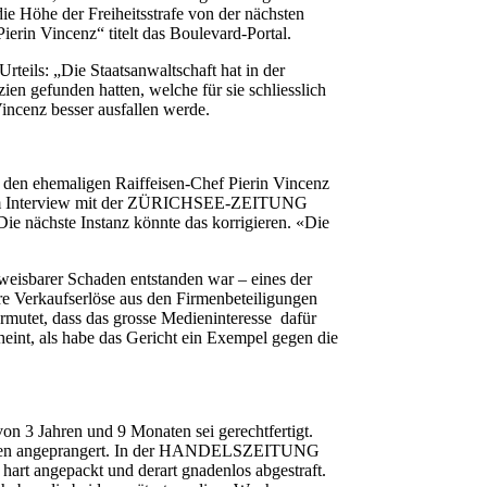
s die Höhe der Freiheitsstrafe von der nächsten
ierin Vincenz“ titelt das Boulevard-Portal.
teils: „Die Staatsanwaltschaft hat in der
en gefunden hatten, welche für sie schliesslich
Vincenz besser ausfallen werde.
den ehemaligen Raiffeisen-Chef
Pierin
Vincenz
ie er im Interview mit der ZÜRICHSEE-ZEITUNG
Die nächste Instanz könnte das korrigieren. «Die
hweisbarer Schaden entstanden war – eines der
re Verkaufserlöse aus den Firmenbeteiligungen
ermutet, dass das grosse Medieninteresse dafür
nt, als habe das Gericht ein Exempel gegen die
on 3 Jahren und 9 Monaten sei gerechtfertigt.
sbanken angeprangert. In der HANDELSZEITUNG
hart angepackt und derart gnadenlos abgestraft.