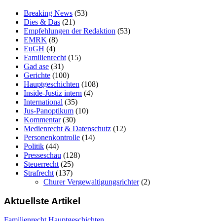
Breaking News
(53)
Dies & Das
(21)
Empfehlungen der Redaktion
(53)
EMRK
(8)
EuGH
(4)
Familienrecht
(15)
Gad ase
(31)
Gerichte
(100)
Hauptgeschichten
(108)
Inside-Justiz intern
(4)
International
(35)
Jus-Panoptikum
(10)
Kommentar
(30)
Medienrecht & Datenschutz
(12)
Personenkontrolle
(14)
Politik
(44)
Presseschau
(128)
Steuerrecht
(25)
Strafrecht
(137)
Churer Vergewaltigungsrichter
(2)
Aktuellste Artikel
Familienrecht
Hauptgeschichten