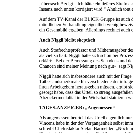
„überrascht* zeigt. „Ich hätte ein tieferes Strafmas
Instanz nach unten korrigiert wird.“ Ähnlich tönt
Auf dem TV-Kanal der BLICK-Gruppe ist auch der B
mündlichen Verhandlung eigentlich wenig beweisen
ein Gesamtbild ergaben. Allerdings rechnet auch e
Auch Niggli bleibt skeptisch
Auch Strafrechtsprofessor und Mitherausgeber de
als viel zu hart. Niggli hatte sich schon bei Pr
erklärt: „Bei der Bemessung des Schadens und der 
Chancen sind meiner Meinung nach gut», sagt Nig
Niggli hatte sich insbesondere auch mit der Frage
Tatbestandsmerkmale für verschiedene der infra
ihren Arbeitgebern herausgeben müssen, ergibt sic
gesorgt habe, dass das
Urteil
so streng ausgefall
Abzockermentalität in der Wirtschaft statuieren wo
TAGES-ANZEIGER: „Angemessen“
Als angemessen beurteilt das Urteil eigentlich n
Vincenz habe in der der Vergangenheit selbst 
schreibt Chefredaktor Stefan Barmettler: „Noch ni