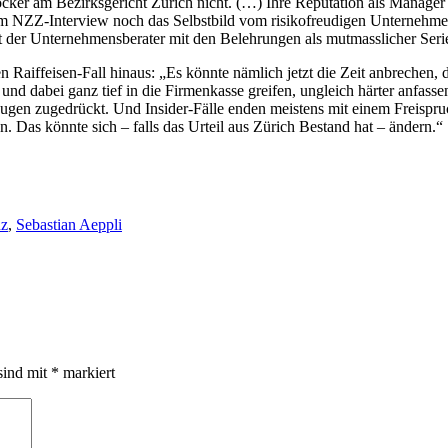
cker am Bezirksgericht Zürich nicht. (…) Ihre Reputation als Manager
im NZZ-Interview noch das Selbstbild vom risikofreudigen Unternehmer
 der Unternehmensberater mit den Belehrungen als mutmasslicher Serie
n Raiffeisen-Fall hinaus: „Es könnte nämlich jetzt die Zeit anbrechen, 
nd dabei ganz tief in die Firmenkasse greifen, ungleich härter anfassen
en zugedrückt. Und Insider-Fälle enden meistens mit einem Freispruch
n. Das könnte sich – falls das
Urteil
aus Zürich Bestand hat – ändern.“
nz
,
Sebastian Aeppli
sind mit
*
markiert