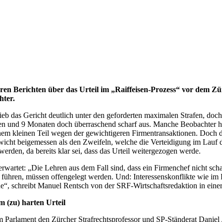
hren Berichten über das Urteil im „Raiffeisen-Prozess“ vor dem Z
hter.
ieb das Gericht deutlich unter den geforderten maximalen Strafen, doch
en und 9 Monaten doch überraschend scharf aus. Manche Beobachter hat
em kleinen Teil wegen der gewichtigeren Firmentransaktionen. Doch das
wicht beigemessen als den Zweifeln, welche die Verteidigung im Lauf 
werden, da bereits klar sei, dass das Urteil weitergezogen werde.
 erwartet: „Die Lehren aus dem Fall sind, dass ein Firmenchef nicht sch
ühren, müssen offengelegt werden. Und: Interessenskonflikte wie im F
nne“, schreibt Manuel Rentsch von der SRF-Wirtschaftsredaktion in eine
 (zu) harten Urteil
arlament den Zürcher Strafrechtsprofessor und SP-Ständerat Daniel Jos