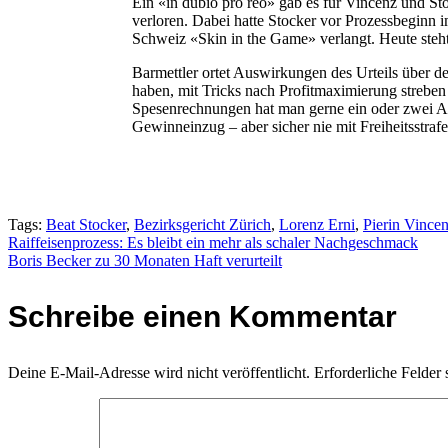
Ein «in dubio pro reo» gab es für
Vincenz
und Sto
verloren. Dabei hatte Stocker vor Prozessbeginn 
Schweiz «Skin in the Game» verlangt. Heute steht
Barmettler ortet Auswirkungen des Urteils über de
haben, mit Tricks nach Profitmaximierung streben u
Spesenrechnungen hat man gerne ein oder zwei Aug
Gewinneinzug – aber sicher nie mit Freiheitsstrafe
Tags:
Beat Stocker
,
Bezirksgericht Zürich
,
Lorenz Erni
,
Pierin Vince
Beitragsnavigation
Raiffeisenprozess: Es bleibt ein mehr als schaler Nachgeschmack
Boris Becker zu 30 Monaten Haft verurteilt
Schreibe einen Kommentar
Deine E-Mail-Adresse wird nicht veröffentlicht.
Erforderliche Felder 