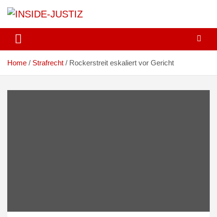
Skip
to
content
Investigativer Journalismus zur Dritten Gewalt
INSIDE-JUSTIZ
Home
Strafrecht
Rockerstreit eskaliert vor Gericht