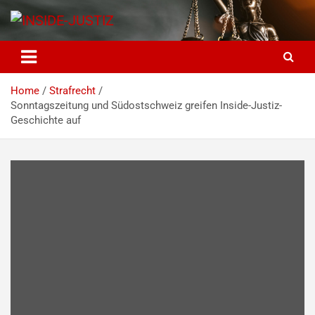
Skip
to
content
INSIDE-JUSTIZ
Investigativer Journalismus zur Dritten Gewalt
Home
Strafrecht
Sonntagszeitung und Südostschweiz greifen Inside-Justiz-
Geschichte auf