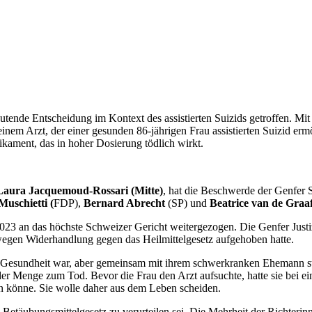
utende Entscheidung im Kontext des assistierten Suizids getroffen. Mi
einem Arzt, der einer gesunden 86-jährigen Frau assistierten Suizid erm
ikament, das in hoher Dosierung tödlich wirkt.
Laura Jacquemoud-Rossari (Mitte)
,
hat die Beschwerde der Genfer S
uschietti (
FDP),
Bernard Abrecht
(SP) und
Beatrice van de Graa
023 an das höchste Schweizer Gericht weitergezogen. Die Genfer Justi
egen Widerhandlung gegen das Heilmittelgesetz aufgehoben hatte.
er Gesundheit war, aber gemeinsam mit ihrem schwerkranken Ehemann ste
er Menge zum Tod. Bevor die Frau den Arzt aufsuchte, hatte sie bei eine
gen könne. Sie wolle daher aus dem Leben scheiden.
täubungsmittelgesetz zu verurteilen sei. Die Mehrheit der Richterinnen