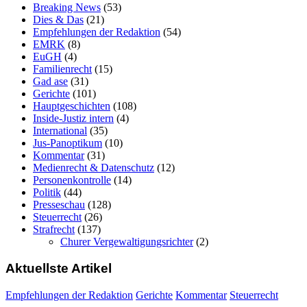
Breaking News
(53)
Dies & Das
(21)
Empfehlungen der Redaktion
(54)
EMRK
(8)
EuGH
(4)
Familienrecht
(15)
Gad ase
(31)
Gerichte
(101)
Hauptgeschichten
(108)
Inside-Justiz intern
(4)
International
(35)
Jus-Panoptikum
(10)
Kommentar
(31)
Medienrecht & Datenschutz
(12)
Personenkontrolle
(14)
Politik
(44)
Presseschau
(128)
Steuerrecht
(26)
Strafrecht
(137)
Churer Vergewaltigungsrichter
(2)
Aktuellste Artikel
Empfehlungen der Redaktion
Gerichte
Kommentar
Steuerrecht