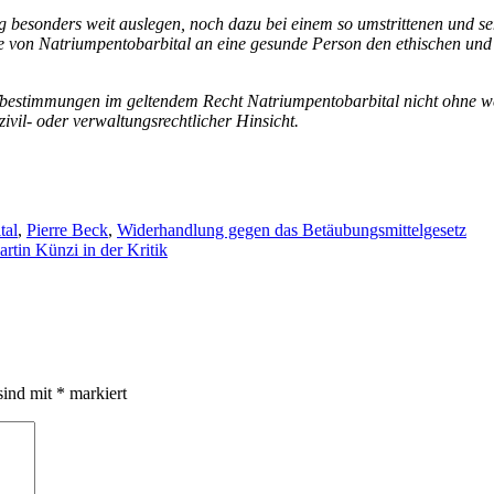
ng besonders weit auslegen, noch dazu bei einem so umstrittenen und s
be von Natriumpentobarbital an eine gesunde Person den ethischen und
trafbestimmungen im geltendem Recht Natriumpentobarbital nicht ohne w
ivil- oder verwaltungsrechtlicher Hinsicht.
tal
,
Pierre Beck
,
Widerhandlung gegen das Betäubungsmittelgesetz
rtin Künzi in der Kritik
sind mit
*
markiert