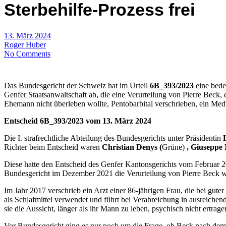
Sterbehilfe-Prozess frei
13. März 2024
Roger Huber
No Comments
Das Bundesgericht der Schweiz hat im Urteil
6B_393/2023
eine bede
Genfer Staatsanwaltschaft ab, die eine Verurteilung von Pierre Beck, 
Ehemann nicht überleben wollte, Pentobarbital verschrieben, ein Med
Entscheid 6B_393/2023 vom 13. März 2024
Die I. strafrechtliche Abteilung des Bundesgerichts unter Präsidentin
Richter beim Entscheid waren
Christian Denys (
Grüne)
,
Giuseppe M
Diese hatte den Entscheid des Genfer Kantonsgerichts vom Februar 2
Bundesgericht im Dezember 2021 die Verurteilung von Pierre Beck w
Im Jahr 2017 verschrieb ein Arzt einer 86-jährigen Frau, die bei gut
als Schlafmittel verwendet und führt bei Verabreichung in ausreichend
sie die Aussicht, länger als ihr Mann zu leben, psychisch nicht ertra
Vor Bundesgericht ging es nur noch um die Frage, ob Beck nach dem Be