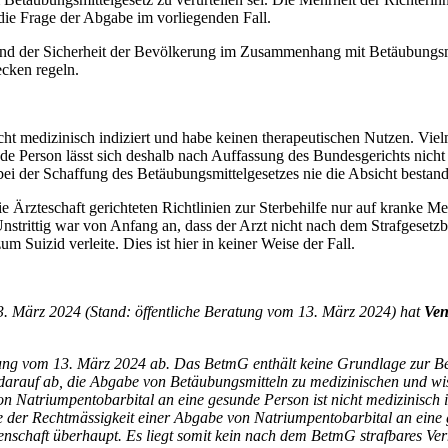
 die Frage der Abgabe im vorliegenden Fall.
und der Sicherheit der Bevölkerung im Zusammenhang mit Betäubungsm
cken regeln.
ht medizinisch indiziert und habe keinen therapeutischen Nutzen. Vielm
nde Person lässt sich deshalb nach Auffassung des Bundesgerichts nic
ei der Schaffung des Betäubungsmittelgesetzes nie die Absicht bestande
Ärzteschaft gerichteten Richtlinien zur Sterbehilfe nur auf kranke Mens
 Unstrittig war von Anfang an, dass der Arzt nicht nach dem Strafgeset
Suizid verleite. Dies ist hier in keiner Weise der Fall.
. März 2024 (Stand: öffentliche Beratung vom 13. März 2024) hat
Ven
tung vom 13. März 2024 ab. Das BetmG enthält keine Grundlage zur Be
 darauf ab, die Abgabe von Betäubungsmitteln zu medizinischen und wi
 Natriumpentobarbital an eine gesunde Person ist nicht medizinisch in
e der Rechtmässigkeit einer Abgabe von Natriumpentobarbital an eine g
schaft überhaupt. Es liegt somit kein nach dem BetmG strafbares Verh