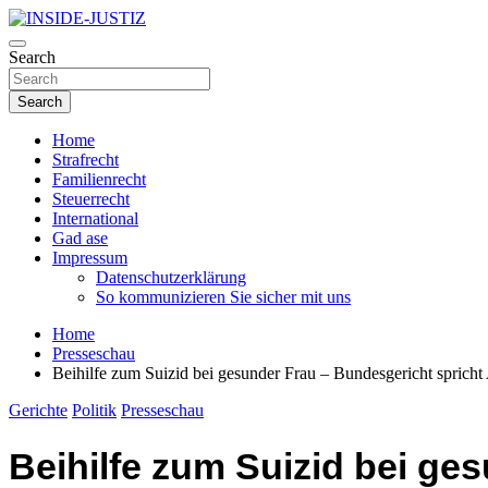
Skip
to
Investigativer Journalismus zur Dritten Gewalt
content
Search
INSIDE-JUSTIZ
Search
Home
Strafrecht
Familienrecht
Steuerrecht
International
Gad ase
Impressum
Datenschutzerklärung
So kommunizieren Sie sicher mit uns
Home
Presseschau
Beihilfe zum Suizid bei gesunder Frau – Bundesgericht spricht 
Gerichte
Politik
Presseschau
Beihilfe zum Suizid bei ge