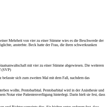
t einer Mehrheit von vier zu einer Stimme wies es die Beschwerde der
öglichte, anstrebte. Beck hatte der Frau, die ihren schwerkranken
taatsanwaltschaft mit vier zu einer Stimme abgewiesen. Die weiteren
f
(SVP)
z befasste sich zum zweiten Mal mit dem Fall, nachdem das
rben wollte, Pentobarbital. Pentobarbital wird in der Anästhesie und
m Notar eine Patientenverfügung hinterlegt. Darin hielt sie fest, dass
 und Richter verneinte dies. Sie hielten unter anderem fest, dass