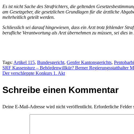
Es ist nicht Sache des Strafrichters, die geltenden Gesetzesbestimmu
am Gesetzgeber, die gesetzlichen Grundlagen für die ärztliche Abga
mehrheitlich geteilt werden.
Schliesslich sei darauf hingewiesen, dass ein Arzt trotz fehlender S
berufliche Verantwortung als Arzt übernehmen zu müssen, sei dies in z
Tags:
Artikel 115
,
Bundesgericht
,
Genfer Kantonsgerichts
,
Pentobarbi
Beitragsnavigation
SRF Kassensturz – Behördenwillkür? Berner Regierungsstatthalter Ma
Der verschleppte Konkurs 1. Akt
Schreibe einen Kommentar
Deine E-Mail-Adresse wird nicht veröffentlicht.
Erforderliche Felder 