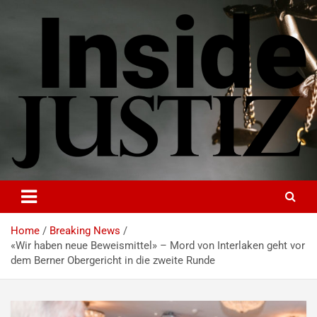
Skip
to
content
INSIDE-JUSTIZ
Investigativer Journalismus zur Dritten Gewalt
Home
Breaking News
«Wir haben neue Beweismittel» – Mord von Interlaken geht vor
dem Berner Obergericht in die zweite Runde