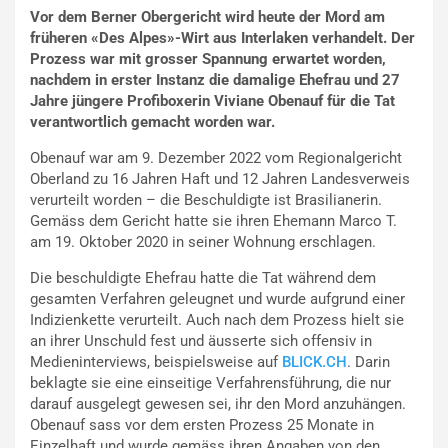
Vor dem Berner Obergericht wird heute der Mord am
früheren «Des Alpes»-Wirt aus Interlaken verhandelt. Der
Prozess war mit grosser Spannung erwartet worden,
nachdem in erster Instanz die damalige Ehefrau und 27
Jahre jüngere Profiboxerin Viviane Obenauf für die Tat
verantwortlich gemacht worden war.
Obenauf war am 9. Dezember 2022 vom Regionalgericht
Oberland zu 16 Jahren Haft und 12 Jahren Landesverweis
verurteilt worden – die Beschuldigte ist Brasilianerin.
Gemäss dem Gericht hatte sie ihren Ehemann Marco T.
am 19. Oktober 2020 in seiner Wohnung erschlagen.
Die beschuldigte Ehefrau hatte die Tat während dem
gesamten Verfahren geleugnet und wurde aufgrund einer
Indizienkette verurteilt. Auch nach dem Prozess hielt sie
an ihrer Unschuld fest und äusserte sich offensiv in
Medieninterviews, beispielsweise auf
BLICK.CH
. Darin
beklagte sie eine einseitige Verfahrensführung, die nur
darauf ausgelegt gewesen sei, ihr den Mord anzuhängen.
Obenauf sass vor dem ersten Prozess 25 Monate in
Einzelhaft und wurde gemäss ihren Angaben von den