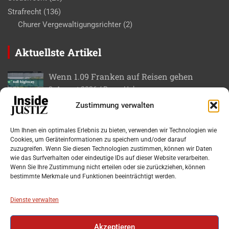
Strafrecht
(136)
Churer Vergewaltigungsrichter
(2)
Aktuellste Artikel
Wenn 1.09 Franken auf Reisen gehen
8. August 2026
Roger Huber
Zustimmung verwalten
Gad ase – Für ein paar Bits persönlich nach
Bern
Um Ihnen ein optimales Erlebnis zu bieten, verwenden wir Technologien wie
7. August 2026
Roger Huber
Cookies, um Geräteinformationen zu speichern und/oder darauf
zuzugreifen. Wenn Sie diesen Technologien zustimmen, können wir Daten
wie das Surfverhalten oder eindeutige IDs auf dieser Website verarbeiten.
Bundesgericht stoppt eine unzulässige
Wenn Sie Ihre Zustimmung nicht erteilen oder sie zurückziehen, können
doppelte Steuersicherung
bestimmte Merkmale und Funktionen beeinträchtigt werden.
6. August 2026
Markus Wolf
Dienste verwalten
Wieviel Sauhäfeli-Saudeggeli herrscht im
Bezirk Horgen?
Akzeptieren
28. Juli 2026
Lorenzo Winter