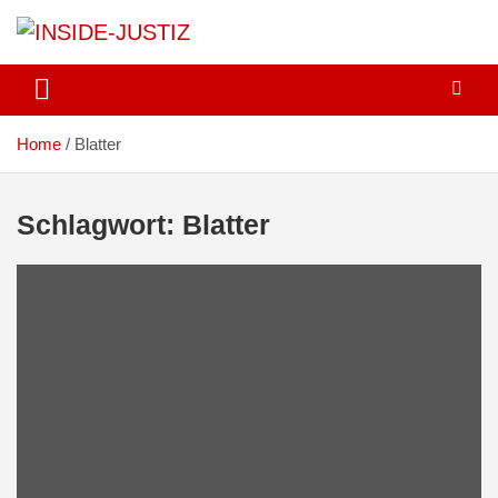
Skip
to
content
Investigativer Journalismus zur Dritten Gewalt
INSIDE-JUSTIZ
Home
Blatter
Schlagwort:
Blatter