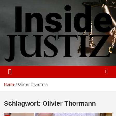
Skip
to
content
Investigativer Journalismus zur Dritten Gewalt
INSIDE-JUSTIZ
Home
Olivier Thormann
Schlagwort:
Olivier Thormann