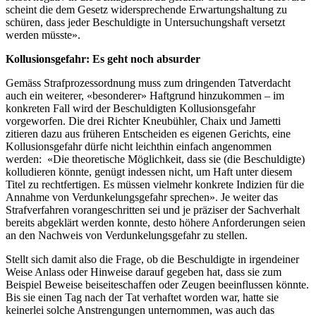
scheint die dem Gesetz widersprechende Erwartungshaltung zu
schüren, dass jeder Beschuldigte in Untersuchungshaft versetzt
werden müsste».
Kollusionsgefahr: Es geht noch absurder
Gemäss Strafprozessordnung muss zum dringenden Tatverdacht
auch ein weiterer, «besonderer» Haftgrund hinzukommen – im
konkreten Fall wird der Beschuldigten Kollusionsgefahr
vorgeworfen. Die drei Richter Kneubühler, Chaix und Jametti
zitieren dazu aus früheren Entscheiden es eigenen Gerichts, eine
Kollusionsgefahr dürfe nicht leichthin einfach angenommen
werden: «Die theoretische Möglichkeit, dass sie (die Beschuldigte)
kolludieren könnte, genügt indessen nicht, um Haft unter diesem
Titel zu rechtfertigen. Es müssen vielmehr konkrete Indizien für die
Annahme von Verdunkelungsgefahr sprechen». Je weiter das
Strafverfahren vorangeschritten sei und je präziser der Sachverhalt
bereits abgeklärt werden konnte, desto höhere Anforderungen seien
an den Nachweis von Verdunkelungsgefahr zu stellen.
Stellt sich damit also die Frage, ob die Beschuldigte in irgendeiner
Weise Anlass oder Hinweise darauf gegeben hat, dass sie zum
Beispiel Beweise beiseiteschaffen oder Zeugen beeinflussen könnte.
Bis sie einen Tag nach der Tat verhaftet worden war, hatte sie
keinerlei solche Anstrengungen unternommen, was auch das