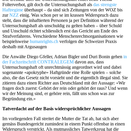
Folterverbot, gilt doch die Untersuchungshaft als
das strengste
Haftregime
überhaupt – da sind sich Zeitungen von der WOZ bis
zur
NZZ
einig. Was schon per se im krassen Widerspruch dazu
steht, dass die inhaftierten Personen ja per Definition während der
Untersuchungshaft als unschuldig zu gelten haben – über Schuld
und Unschuld richtet schliesslich erst das Gericht am Ende des
Strafverfahrens. Verschiedene Menschenrechtsorganisationen wie
beispielsweise
humanrights.ch
verfolgen die Schweizer Praxis
deshalb mit Argusaugen
Die Anwälte Diego Gfeller, Adrian Bigler und Duri Bonin gehen
in
der Fachzeitschrift CONTRALEGEM
davon aus, dass
Untersuchungshaft oft unrechtmässig angeordnet wird und dabei
sogenannte «apokryphe» Haftgründe eine Rolle spielen – solche
also, die das Gesetz nicht vorsieht und die eigentlich illegal sind. Sie
zitieren dazu einen Richter aus Deutschland mit der Aussage: «Wir
fragen doch zuerst: Gehört der rein oder gehört der raus? Und wenn
wir der Meinung sind, er gehöre rein, fällt uns schon was zur
Begründung ein.»
Tatverdacht auf der Basis widersprüchlicher Aussagen
Im vorliegenden Fall streitet die Mutter die Tat ab, hat sich aber
gemäss Bundesgericht zumindest in einem Punkt offenbar in einen
Widerspruch verstrickt. Als mutmassliches Tatwerkzeug hat die