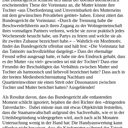
erscheinenden These der Vorinstanz an, die Mutter könnte ihre
Tochter «aus Überforderung und Unvereinbarkeit des Mutterseins
mit dem gewünschten Privatleben getötet» haben. Erneut zitiert das
Bundesgericht die Vorinstanz: «Durch die Trennung habe die
Beschwerdeführerin auch ihren Zugang zu der Wohngemeinschaft
ihres vormaligen Partners verloren, welche sie zuvor praktisch jedes
Wochenende besucht habe, um Partys zu feiern und welche sie als
ihr zweites Zuhause bezeichnet habe.» – Wahrlich ein Mordmotiv,
findet das Bundesgericht offenbar und hält fest: «Die Vorinstanz hat
das Tatmotiv nachvollziehbar dargelegt.» Dass der ehemalige
Freund selbst ausgesagt hatte, er habe nie den Eindruck gehabt, dass
es der Mutter «zu viel» geworden sei mit der Tochter? Dass eine
Freundin der Beschuldigten das Verhältnis zwischen Mutter und
Tochter als harmonisch und liebevoll bezeichnet hatte? Dass auch in
der breiten Medienberichterstattung Nachbarn und
Quartiereinwohner nie einen Streit oder Dissonanzen zwischen
Tochter und Mutter berichtet hatten? Ausgeblendet!
Als Resultat davon, dass das Bundesgericht alle entlastenden
Moment schlicht ignoriert, bejahen die drei Richter den «dringenden
Tatverdacht». Dabei müsste man mit etwas Objektivität feststellen,
dass die Staatsanwaltschaft aufgrund des Sachverhalts, wie er in der
Urteilsbegründung widergegeben wird, auch nach acht Monaten
Untersuchung wenig in der Hand hat: Die Handyauswertung kann
offenbar nicht beweisen, dass die Kindsmutter während der Tatzeit