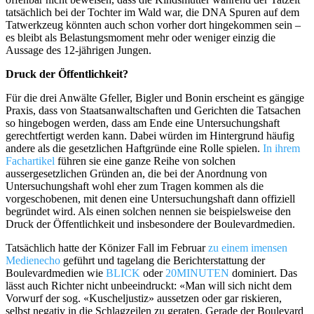
tatsächlich bei der Tochter im Wald war, die DNA Spuren auf dem
Tatwerkzeug könnten auch schon vorher dort hingekommen sein –
es bleibt als Belastungsmoment mehr oder weniger einzig die
Aussage des 12-jährigen Jungen.
Druck der Öffentlichkeit?
Für die drei Anwälte Gfeller, Bigler und Bonin erscheint es gängige
Praxis, dass von Staatsanwaltschaften und Gerichten die Tatsachen
so hingebogen werden, dass am Ende eine Untersuchungshaft
gerechtfertigt werden kann. Dabei würden im Hintergrund häufig
andere als die gesetzlichen Haftgründe eine Rolle spielen.
In ihrem
Fachartikel
führen sie eine ganze Reihe von solchen
aussergesetzlichen Gründen an, die bei der Anordnung von
Untersuchungshaft wohl eher zum Tragen kommen als die
vorgeschobenen, mit denen eine Untersuchungshaft dann offiziell
begründet wird. Als einen solchen nennen sie beispielsweise den
Druck der Öffentlichkeit und insbesondere der Boulevardmedien.
Tatsächlich hatte der Könizer Fall im Februar
zu einem imensen
Medienecho
geführt und tagelang die Berichterstattung der
Boulevardmedien wie
BLICK
oder
20MINUTEN
dominiert. Das
lässt auch Richter nicht unbeeindruckt: «Man will sich nicht dem
Vorwurf der sog. «Kuscheljustiz» aussetzen oder gar riskieren,
selbst negativ in die Schlagzeilen zu geraten. Gerade der Boulevard