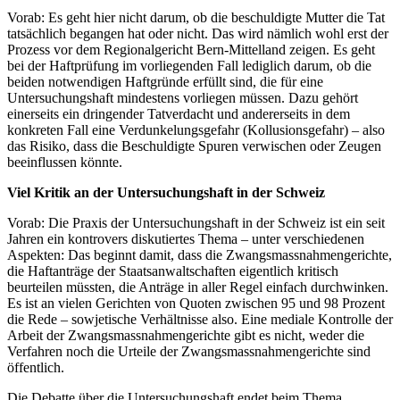
Vorab: Es geht hier nicht darum, ob die beschuldigte Mutter die Tat
tatsächlich begangen hat oder nicht. Das wird nämlich wohl erst der
Prozess vor dem Regionalgericht Bern-Mittelland zeigen. Es geht
bei der Haftprüfung im vorliegenden Fall lediglich darum, ob die
beiden notwendigen Haftgründe erfüllt sind, die für eine
Untersuchungshaft mindestens vorliegen müssen. Dazu gehört
einerseits ein dringender Tatverdacht und andererseits in dem
konkreten Fall eine Verdunkelungsgefahr (Kollusionsgefahr) – also
das Risiko, dass die Beschuldigte Spuren verwischen oder Zeugen
beeinflussen könnte.
Viel Kritik an der Untersuchungshaft in der Schweiz
Vorab: Die Praxis der Untersuchungshaft in der Schweiz ist ein seit
Jahren ein kontrovers diskutiertes Thema – unter verschiedenen
Aspekten: Das beginnt damit, dass die Zwangsmassnahmengerichte,
die Haftanträge der Staatsanwaltschaften eigentlich kritisch
beurteilen müssten, die Anträge in aller Regel einfach durchwinken.
Es ist an vielen Gerichten von Quoten zwischen 95 und 98 Prozent
die Rede – sowjetische Verhältnisse also. Eine mediale Kontrolle der
Arbeit der Zwangsmassnahmengerichte gibt es nicht, weder die
Verfahren noch die Urteile der Zwangsmassnahmengerichte sind
öffentlich.
Die Debatte über die Untersuchungshaft endet beim Thema