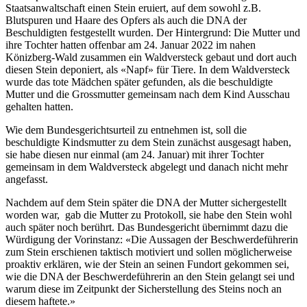
Staatsanwaltschaft einen Stein eruiert, auf dem sowohl z.B.
Blutspuren und Haare des Opfers als auch die DNA der
Beschuldigten festgestellt wurden. Der Hintergrund: Die Mutter und
ihre Tochter hatten offenbar am 24. Januar 2022 im nahen
Könizberg-Wald zusammen ein Waldversteck gebaut und dort auch
diesen Stein deponiert, als «Napf» für Tiere. In dem Waldversteck
wurde das tote Mädchen später gefunden, als die beschuldigte
Mutter und die Grossmutter gemeinsam nach dem Kind Ausschau
gehalten hatten.
Wie dem Bundesgerichtsurteil zu entnehmen ist, soll die
beschuldigte Kindsmutter zu dem Stein zunächst ausgesagt haben,
sie habe diesen nur einmal (am 24. Januar) mit ihrer Tochter
gemeinsam in dem Waldversteck abgelegt und danach nicht mehr
angefasst.
Nachdem auf dem Stein später die DNA der Mutter sichergestellt
worden war, gab die Mutter zu Protokoll, sie habe den Stein wohl
auch später noch berührt. Das Bundesgericht übernimmt dazu die
Würdigung der Vorinstanz: «Die Aussagen der Beschwerdeführerin
zum Stein erschienen taktisch motiviert und sollen möglicherweise
proaktiv erklären, wie der Stein an seinen Fundort gekommen sei,
wie die DNA der Beschwerdeführerin an den Stein gelangt sei und
warum diese im Zeitpunkt der Sicherstellung des Steins noch an
diesem haftete.»