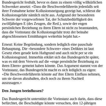
Bundesgericht festhält, bevor es dann zu einem völlig willkürlichen
Schwenker ansetzt: «Dass die Beschwerdeführerin jedenfalls seit
ihrer Festnahme keine Kollusionsneigung gezeigt hat, schliesst die
Kollusionsgefahr nämlich nicht aus. Aufgrund der besonderen
Schwere der vorgeworfenen Tat, der Schutzbedürftigkeit des
zwölfjährigen E (des Zeugen, die Red.), sowie der engen
persönlichen Beziehung zu ihren Eltern ist nicht zu beanstanden,
dass die Vorinstanz die Kollusionsgefahr trotz der beinahe
abgeschlossenen Ermittlungen weiterhin bejaht hat.»
Erneut: Keine Begründung, sondern lediglich eine pauschale
Behauptung. Die «besondere Schwere» eines Deliktes ist laut
Gesetz eben gerade kein Haftgrund und auch nicht per se ein
Kollusionsgrund. Immerhin erklärt sich das Bundesgericht später,
was es mit dem Verweis auf die «enge persönliche Beziehung zu
ihren Eltern» gemeint haben könnte. Das Argument stammt von der
Vorinstanz, das Bundesgericht macht es sich lediglich zu eigen:
«Die Beschwerdeführerin könnte auf ihre Eltern Einfluss nehmen,
um sie davon abzuhalten, doch noch zu ihrem Nachteil
auszusagen.»
Den Jungen beeinflussen?
Das Bundesgericht unterstützt die Vorinstanz auch darin, dass diese
befürchtet, die Beschuldigte könnte versuchen, den 12-jährigen