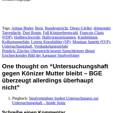
Tags:
Adrian Bigler
,
Bern
,
Bundesgericht
,
Diego Gfeller
,
dringender
Tatverdacht
,
Duri Bonin
,
Fall Könizerbergwald
,
François Chaix
(FDP)
,
Haftbeschwerde
,
Haftvoraussetzungen
,
Kindstötung
,
Kollusionsgefahr
,
Lorenz Kneubühler (SP)
,
Monique Jametti (SVP)
,
Untersuchungshaft
,
Verdunkelungsgefahr
Beitragsnavigation
Peinlich: Zürcher Obergericht besetzt Spruchkörper illegal
Erschreckendes Bild der Aargauer Strafverfolger
One thought on “
Untersuchungshaft
gegen Könizer Mutter bleibt – BGE
überzeugt allerdings überhaupt
nicht
”
Pingback:
Strafverteidiger fordert Untersuchungen zur
Untersuchungshaft – Inside Justiz
Schreibe einen Kommentar