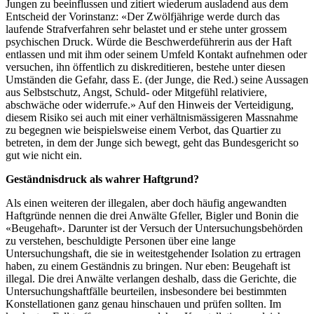
Jungen zu beeinflussen und zitiert wiederum ausladend aus dem
Entscheid der Vorinstanz: «Der Zwölfjährige werde durch das
laufende Strafverfahren sehr belastet und er stehe unter grossem
psychischen Druck. Würde die Beschwerdeführerin aus der Haft
entlassen und mit ihm oder seinem Umfeld Kontakt aufnehmen oder
versuchen, ihn öffentlich zu diskreditieren, bestehe unter diesen
Umständen die Gefahr, dass E. (der Junge, die Red.) seine Aussagen
aus Selbstschutz, Angst, Schuld- oder Mitgefühl relativiere,
abschwäche oder widerrufe.» Auf den Hinweis der Verteidigung,
diesem Risiko sei auch mit einer verhältnismässigeren Massnahme
zu begegnen wie beispielsweise einem Verbot, das Quartier zu
betreten, in dem der Junge sich bewegt, geht das Bundesgericht so
gut wie nicht ein.
Geständnisdruck als wahrer Haftgrund?
Als einen weiteren der illegalen, aber doch häufig angewandten
Haftgründe nennen die drei Anwälte Gfeller, Bigler und Bonin die
«Beugehaft». Darunter ist der Versuch der Untersuchungsbehörden
zu verstehen, beschuldigte Personen über eine lange
Untersuchungshaft, die sie in weitestgehender Isolation zu ertragen
haben, zu einem Geständnis zu bringen. Nur eben: Beugehaft ist
illegal. Die drei Anwälte verlangen deshalb, dass die Gerichte, die
Untersuchungshaftfälle beurteilen, insbesondere bei bestimmten
Konstellationen ganz genau hinschauen und prüfen sollten. Im