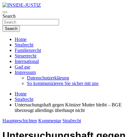
Skip
to
Investigativer Journalismus zur Dritten Gewalt
content
Search
INSIDE-JUSTIZ
Search
Home
Strafrecht
Familienrecht
Steuerrecht
International
Gad ase
Impressum
Datenschutzerklärung
So kommunizieren Sie sicher mit uns
Home
Strafrecht
Untersuchungshaft gegen Könizer Mutter bleibt – BGE
überzeugt allerdings überhaupt nicht
Hauptgeschichten
Kommentar
Strafrecht
Untersuchungshaft gegen