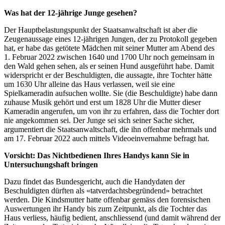
Was hat der 12-jährige Junge gesehen?
Der Hauptbelastungspunkt der Staatsanwaltschaft ist aber die
Zeugenaussage eines 12-jährigen Jungen, der zu Protokoll gegeben
hat, er habe das getötete Mädchen mit seiner Mutter am Abend des
1. Februar 2022 zwischen 1640 und 1700 Uhr noch gemeinsam in
den Wald gehen sehen, als er seinen Hund ausgeführt habe. Damit
widerspricht er der Beschuldigten, die aussagte, ihre Tochter hätte
um 1630 Uhr alleine das Haus verlassen, weil sie eine
Spielkameradin aufsuchen wollte. Sie (die Beschuldigte) habe dann
zuhause Musik gehört und erst um 1828 Uhr die Mutter dieser
Kameradin angerufen, um von ihr zu erfahren, dass die Tochter dort
nie angekommen sei. Der Junge sei sich seiner Sache sicher,
argumentiert die Staatsanwaltschaft, die ihn offenbar mehrmals und
am 17. Februar 2022 auch mittels Videoeinvernahme befragt hat.
Vorsicht: Das Nichtbedienen Ihres Handys kann Sie in
Untersuchungshaft bringen
Dazu findet das Bundesgericht, auch die Handydaten der
Beschuldigten dürften als «tatverdachtsbegründend» betrachtet
werden. Die Kindsmutter hatte offenbar gemäss den forensischen
Auswertungen ihr Handy bis zum Zeitpunkt, als die Tochter das
Haus verliess, häufig bedient, anschliessend (und damit während der