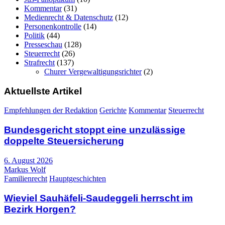
Kommentar
(31)
Medienrecht & Datenschutz
(12)
Personenkontrolle
(14)
Politik
(44)
Presseschau
(128)
Steuerrecht
(26)
Strafrecht
(137)
Churer Vergewaltigungsrichter
(2)
Aktuellste Artikel
Empfehlungen der Redaktion
Gerichte
Kommentar
Steuerrecht
Bundesgericht stoppt eine unzulässige
doppelte Steuersicherung
6. August 2026
Markus Wolf
Familienrecht
Hauptgeschichten
Wieviel Sauhäfeli-Saudeggeli herrscht im
Bezirk Horgen?