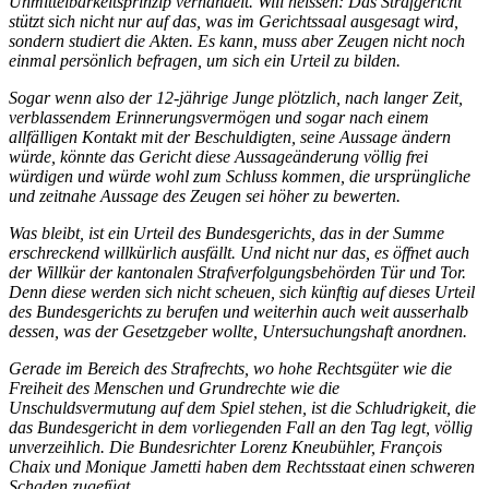
Unmittelbarkeitsprinzip verhandelt. Will heissen: Das Strafgericht
stützt sich nicht nur auf das, was im Gerichtssaal ausgesagt wird,
sondern studiert die Akten. Es kann, muss aber Zeugen nicht noch
einmal persönlich befragen, um sich ein Urteil zu bilden.
Sogar wenn also der 12-jährige Junge plötzlich, nach langer Zeit,
verblassendem Erinnerungsvermögen und sogar nach einem
allfälligen Kontakt mit der Beschuldigten, seine Aussage ändern
würde, könnte das Gericht diese Aussageänderung völlig frei
würdigen und würde wohl zum Schluss kommen, die ursprüngliche
und zeitnahe Aussage des Zeugen sei höher zu bewerten.
Was bleibt, ist ein Urteil des Bundesgerichts, das in der Summe
erschreckend willkürlich ausfällt. Und nicht nur das, es öffnet auch
der Willkür der kantonalen Strafverfolgungsbehörden Tür und Tor.
Denn diese werden sich nicht scheuen, sich künftig auf dieses Urteil
des Bundesgerichts zu berufen und weiterhin auch weit ausserhalb
dessen, was der Gesetzgeber wollte, Untersuchungshaft anordnen.
Gerade im Bereich des Strafrechts, wo hohe Rechtsgüter wie die
Freiheit des Menschen und Grundrechte wie die
Unschuldsvermutung auf dem Spiel stehen, ist die Schludrigkeit, die
das Bundesgericht in dem vorliegenden Fall an den Tag legt, völlig
unverzeihlich. Die Bundesrichter Lorenz Kneubühler, François
Chaix und Monique Jametti haben dem Rechtsstaat einen schweren
Schaden zugefügt.