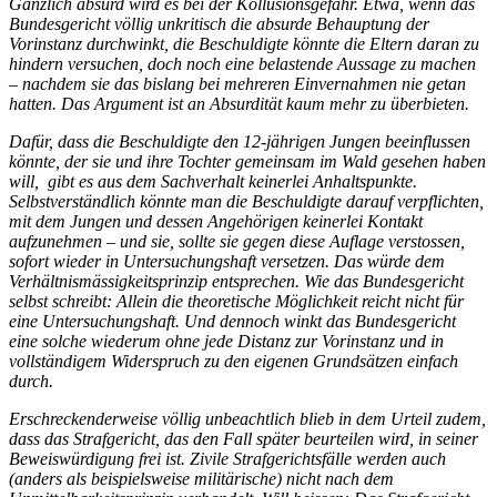
Gänzlich absurd wird es bei der Kollusionsgefahr. Etwa, wenn das
Bundesgericht völlig unkritisch die absurde Behauptung der
Vorinstanz durchwinkt, die Beschuldigte könnte die Eltern daran zu
hindern versuchen, doch noch eine belastende Aussage zu machen
– nachdem sie das bislang bei mehreren Einvernahmen nie getan
hatten. Das Argument ist an Absurdität kaum mehr zu überbieten.
Dafür, dass die Beschuldigte den 12-jährigen Jungen
beeinflussen
könnte,
der sie und ihre Tochter gemeinsam im Wald gesehen haben
will, gibt es aus dem Sachverhalt keinerlei Anhaltspunkte.
Selbstverständlich könnte man die Beschuldigte darauf verpflichten,
mit dem Jungen und dessen Angehörigen keinerlei Kontakt
aufzunehmen – und sie, sollte sie gegen diese Auflage verstossen,
sofort wieder in Untersuchungshaft versetzen. Das würde dem
Verhältnismässigkeitsprinzip entsprechen. Wie das Bundesgericht
selbst schreibt: Allein die theoretische Möglichkeit reicht nicht für
eine Untersuchungshaft. Und dennoch winkt das Bundesgericht
eine solche wiederum ohne jede Distanz zur Vorinstanz und in
vollständigem Widerspruch zu den eigenen Grundsätzen einfach
durch.
Erschreckenderweise völlig unbeachtlich blieb in dem Urteil zudem,
dass das Strafgericht, das den Fall später beurteilen wird, in seiner
Beweiswürdigung frei ist. Zivile Strafgerichtsfälle werden auch
(anders als beispielsweise militärische) nicht nach dem