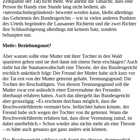
Zeitspanne der Tat) nicht mehr. Wie alleine die Tatsache, dass eine
Person ihr Handy eine Stunde lang nicht bedient, als
«tatverdachtsbegründend» bewertet werden kann, bleibt allerdings
das Geheimnis des Bundesgerichts – wie in vielen anderen Punkten
des Urteils begründen die Lausanner Richterin und die zwei Richter
ihre Schlussfolgerung allerdings mit keinem Satz, sondern
behaupten nur.
Motiv: Beziehungsnot?
Aber warum sollte eine Mutter mit ihrer Tochter in den Wald
spazieren gehen und sie dort dann mit einem Stein erschlagen? Auch
dafür hat die Staatsanwaltschaft eine Theorie, der das Bundesgericht
reichlich unkritisch folgt: Der Freund der Mutter habe sich kurz vor
der Tat erst von der Mutter getrennt gehabt. Trennungsgrund: Die
Tochter der Beschuldigten. Von diesem Trennungsgrund soll die
Mutter zwar erst anlässlich einer Einvernahme des Freundes
überhaupt erfahren haben. Auch das übergeht das Bundesgericht
aber grosszügig: «Es erscheint durchaus möglich, dass die
Beschwerdeführerin vermutet bzw. befürchtet haben könnte, der
Freund habe sich wegen der Tochter von ihr getrennt. Wann die
Beschwerdeführerin erfahren hat, dass diese Vermutung zutraf, ist
dabei unerheblich.» Schon wieder also nichts mehr als eine Theorie
– es hätte auch genauso gut ganz anders sein können.
Das Bundesgericht schliesst sich damit der überaus abenteuerlich