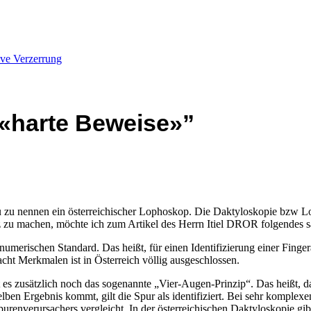
ive Verzerrung
«harte Beweise»
”
u zu nennen ein österreichischer Lophoskop. Die Daktyloskopie bzw Lo
 zu machen, möchte ich zum Artikel des Herrn Itiel DROR folgendes s
numerischen Standard. Das heißt, für einen Identifizierung einer Fing
 acht Merkmalen ist in Österreich völlig ausgeschlossen.
ibt es zusätzlich noch das sogenannte „Vier-Augen-Prinzip“. Das heißt
n Ergebnis kommt, gilt die Spur als identifiziert. Bei sehr komplexen S
enverursachers vergleicht. In der österreichischen Daktyloskopie gibt 