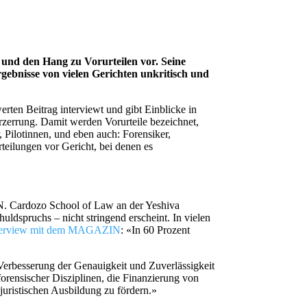
n und den Hang zu Vorurteilen vor. Seine
gebnisse von vielen Gerichten unkritisch und
erten Beitrag interviewt und gibt Einblicke in
erzerrung. Damit werden Vorurteile bezeichnet,
 Pilotinnen, und eben auch: Forensiker,
teilungen vor Gericht, bei denen es
n N. Cardozo School of Law an der Yeshiva
uldspruchs – nicht stringend erscheint. In vielen
nterview mit dem MAGAZIN
: «In 60 Prozent
e Verbesserung der Genauigkeit und Zuverlässigkeit
orensischer Disziplinen, die Finanzierung von
juristischen Ausbildung zu fördern.»