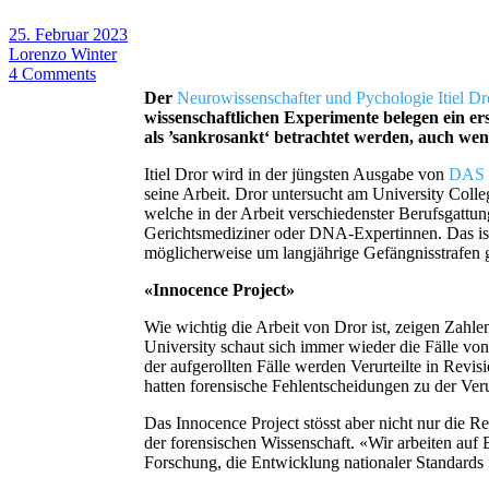
25. Februar 2023
Lorenzo Winter
4 Comments
Der
Neurowissenschafter und Pychologie Itiel Dr
wissenschaftlichen Experimente belegen ein e
als ’sankrosankt‘ betrachtet werden, auch wen
Itiel Dror wird in der jüngsten Ausgabe von
DAS
seine Arbeit. Dror untersucht am University Colle
welche in der Arbeit verschiedenster Berufsgattu
Gerichtsmediziner oder DNA-Expertinnen. Das ist 
möglicherweise um langjährige Gefängnisstrafen 
«Innocence Project»
Wie wichtig die Arbeit von Dror ist, zeigen Zahle
University schaut sich immer wieder die Fälle von 
der aufgerollten Fälle werden Verurteilte in Revi
hatten forensische Fehlentscheidungen zu der Veru
Das Innocence Project stösst aber nicht nur die R
der forensischen Wissenschaft. «Wir arbeiten auf
Forschung, die Entwicklung nationaler Standards f