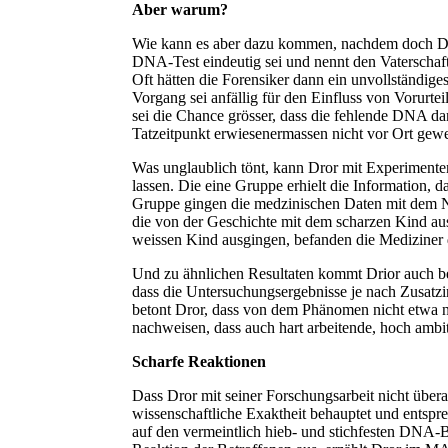
Aber warum?
Wie kann es aber dazu kommen, nachdem doch DNA-
DNA-Test eindeutig sei und nennt den Vaterschaft
Oft hätten die Forensiker dann ein unvollständig
Vorgang sei anfällig für den Einfluss von Vorurt
sei die Chance grösser, dass die fehlende DNA da
Tatzeitpunkt erwiesenermassen nicht vor Ort gew
Was unglaublich tönt, kann Dror mit Experimenten
lassen. Die eine Gruppe erhielt die Information,
Gruppe gingen die medzinischen Daten mit dem Nar
die von der Geschichte mit dem scharzen Kind au
weissen Kind ausgingen, befanden die Mediziner d
Und zu ähnlichen Resultaten kommt Drior auch be
dass die Untersuchungsergebnisse je nach Zusatzin
betont Dror, dass von dem Phänomen nicht etwa nu
nachweisen, dass auch hart arbeitende, hoch ambi
Scharfe Reaktionen
Dass Dror mit seiner Forschungsarbeit nicht über
wissenschaftliche Exaktheit behauptet und entspre
auf den vermeintlich hieb- und stichfesten DNA-B