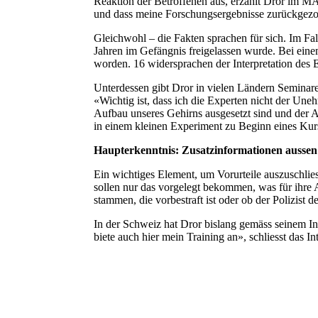
Reaktion der Betroffenen aus, erzählt Dror im MA
und dass meine Forschungsergebnisse zurückgezog
Gleichwohl – die Fakten sprachen für sich. Im Fa
Jahren im Gefängnis freigelassen wurde. Bei ein
worden. 16 widersprachen der Interpretation des E
Unterdessen gibt Dror in vielen Ländern Seminare
«Wichtig ist, dass ich die Experten nicht der Une
Aufbau unseres Gehirns ausgesetzt sind und der Ar
in einem kleinen Experiment zu Beginn eines Kurses
Haupterkenntnis: Zusatzinformationen aussen 
Ein wichtiges Element, um Vorurteile auszuschliess
sollen nur das vorgelegt bekommen, was für ihre 
stammen, die vorbestraft ist oder ob der Polizist d
In der Schweiz hat Dror bislang gemäss seinem 
biete auch hier mein Training an», schliesst das I