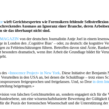
or
wirft Gerichtsexperten wie Forensikern fehlende Selbstreflexio
rschreckendes Ausmass an Ignoranz einer Branche, deren Arbeitser
n sie das überhaupt nicht sind.
 MAGAZIN
von der deutschen Journalistin Antje Joel in einem lesensw
ge in London den ‚Cognitive Bias‘ – oder, zu deutsch: die kognitive V
ngen zu Fehleinschätzungen führen. Betroffen davon sind Ärzte, Banker,
besonders dramatisch, wenn ihre Arbeit die Grundlage bildet für Verur
geht.
n des
«Innocence Project» in New York
. Diese Initiative der Benjami
Verurteilten in den USA an, bei denen die Schuldfrage – trotz eines Sch
sionsprozessen freigesprochen und freigelassen. Und, so Dror
in dem I
rteilung beigetragen.»
evision von falschen Gerichtsurteilen an, sondern engagiert sich für di
 Bundesebene, um eine wissenschaftsbasierte Bewertung der Gültigkeit f
ür die Praxis der forensischen Wissenschaft und die Unterstützung der 