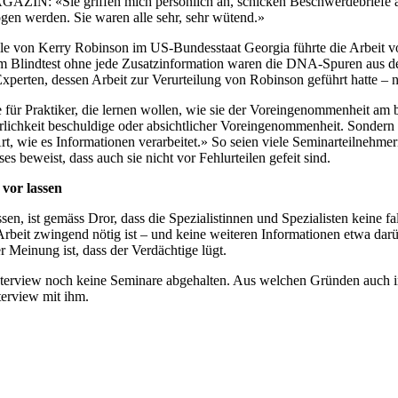
GAZIN: «Sie griffen mich persönlich an, schicken Beschwerdebriefe an
en werden. Sie waren alle sehr, sehr wütend.»
lle von Kerry Robinson im US-Bundesstaat Georgia führte die Arbeit v
em Blindtest ohne jede Zusatzinformation waren die DNA-Spuren aus d
xperten, dessen Arbeit zur Verurteilung von Robinson geführt hatte – nu
 für Praktiker, die lernen wollen, wie sie der Voreingenommenheit am
hrlichkeit beschuldige oder absichtlicher Voreingenommenheit. Sondern 
t, wie es Informationen verarbeitet.» So seien viele Seminarteilnehme
 beweist, dass auch sie nicht vor Fehlurteilen gefeit sind.
vor lassen
en, ist gemäss Dror, dass die Spezialistinnen und Spezialisten keine fa
Arbeit zwingend nötig ist – und keine weiteren Informationen etwa dar
er Meinung ist, dass der Verdächtige lügt.
Interview noch keine Seminare abgehalten. Aus welchen Gründen auch 
nterview mit ihm.