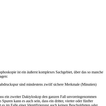
phoskopie ist ein äußerst komplexes Sachgebiet, über das so manche
agen:
erabdruckspur sind mindestens zwölf sichere Merkmale (Minutien)
, dass ein zweiter Daktyloskop den ganzen Fall unvoreingenommen
puren kann es auch sein, dass ein dritter, vierter oder fünfter
es im Falle einer Identifizierung auch keinen Beschuldigten oder