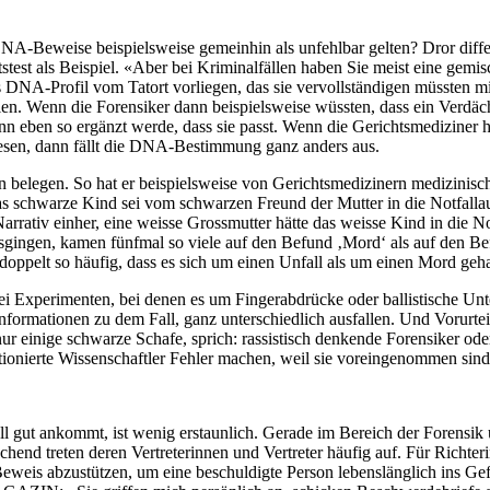
Beweise beispielsweise gemeinhin als unfehlbar gelten? Dror diffenzi
stest als Beispiel. «Aber bei Kriminalfällen haben Sie meist eine gemi
es DNA-Profil vom Tatort vorliegen, das sie vervollständigen müssten 
eilen. Wenn die Forensiker dann beispielsweise wüssten, dass ein Verd
nn eben so ergänzt werde, dass sie passt. Wenn die Gerichtsmediziner
esen, dann fällt die DNA-Bestimmung ganz anders aus.
 belegen. So hat er beispielsweise von Gerichtsmedizinern medizinisc
 das schwarze Kind sei vom schwarzen Freund der Mutter in die Notfall
rativ einher, eine weisse Grossmutter hätte das weisse Kind in die N
sgingen, kamen fünfmal so viele auf den Befund ‚Mord‘ als auf den Be
oppelt so häufig, dass es sich um einen Unfall als um einen Mord geh
i Experimenten, bei denen es um Fingerabdrücke oder ballistische Un
formationen zu dem Fall, ganz unterschiedlich ausfallen. Und Vorurtei
r einige schwarze Schafe, sprich: rassistisch denkende Forensiker oder
tionierte Wissenschaftler Fehler machen, weil sie voreingenommen sind
all gut ankommt, ist wenig erstaunlich. Gerade im Bereich der Forensik
chend treten deren Vertreterinnen und Vertreter häufig auf. Für Richte
eweis abzustützen, um eine beschuldigte Person lebenslänglich ins Gefä