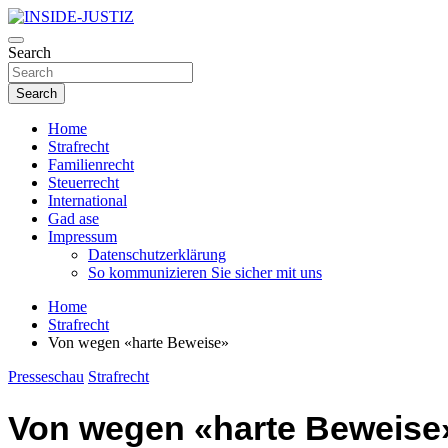
Skip
to
Investigativer Journalismus zur Dritten Gewalt
content
Search
INSIDE-JUSTIZ
Search
Home
Strafrecht
Familienrecht
Steuerrecht
International
Gad ase
Impressum
Datenschutzerklärung
So kommunizieren Sie sicher mit uns
Home
Strafrecht
Von wegen «harte Beweise»
Presseschau
Strafrecht
Von wegen «harte Beweise