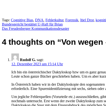
Tags:
Cognitive Bias
,
DNA
,
Fehlerkultur
,
Forensik
,
Itiel Dror
,
kognit
Beitragsnavigation
Bundesgericht bestätigt U-Haft für Brian
Das Freudenberger Kommunikationsdesaster
4 thoughts on “
Von wegen 
Rudolf G.
sagt:
12. Dezember 2023 um 15:14 Uhr
Ich bin ein österreichischer Daktyloskop bzw um es ganz gena
Leute schon ganze Bücher geschrieben haben. Um es aber kurz
In Österreich haben wir in der Daktyloskopie den sogenannten 
erforderlich. Eine Spurenidentifizierung mit sechs, sieben oder
Um jegliche Fehlerquellen (Vorurteile etc.) auszuschließen, g
nochmals untersucht. Erst wenn der zweite Daktyloskop zum selbe
Daktyloskop die Spur mit dem Fingerabdruck des möglichen Spur