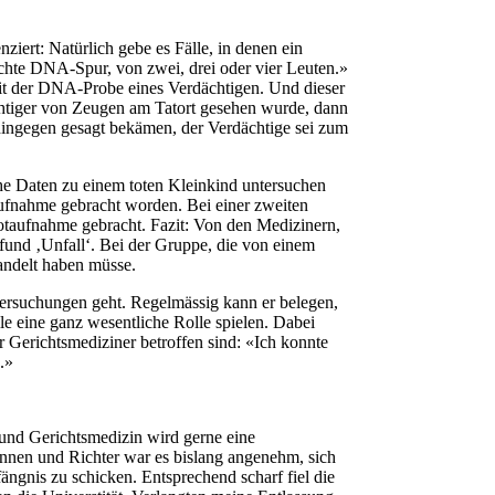
ert: Natürlich gebe es Fälle, in denen ein
schte DNA-Spur, von zwei, drei oder vier Leuten.»
mit der DNA-Probe eines Verdächtigen. Und dieser
ächtiger von Zeugen am Tatort gesehen wurde, dann
 hingegen gesagt bekämen, der Verdächtige sei zum
he Daten zu einem toten Kleinkind untersuchen
aufnahme gebracht worden. Bei einer zweiten
otaufnahme gebracht. Fazit: Von den Medizinern,
fund ‚Unfall‘. Bei der Gruppe, die von einem
andelt haben müsse.
tersuchungen geht. Regelmässig kann er belegen,
le eine ganz wesentliche Rolle spielen. Dabei
 Gerichtsmediziner betroffen sind: «Ich konnte
.»
 und Gerichtsmedizin wird gerne eine
rinnen und Richter war es bislang angenehm, sich
ngnis zu schicken. Entsprechend scharf fiel die