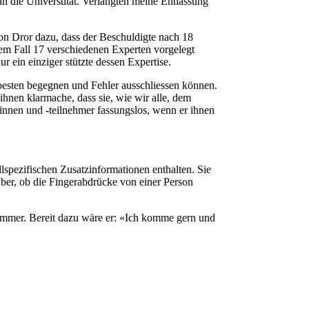
 die Universtität. Verlangten meine Entlassung
on Dror dazu, dass der Beschuldigte nach 18
em Fall 17 verschiedenen Experten vorgelegt
r ein einziger stützte dessen Expertise.
 besten begegnen und Fehler ausschliessen können.
ihnen klarmache, dass sie, wie wir alle, dem
rinnen und -teilnehmer fassungslos, wenn er ihnen
llspezifischen Zusatzinformationen enthalten. Sie
über, ob die Fingerabdrücke von einer Person
immer. Bereit dazu wäre er: «Ich komme gern und