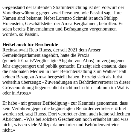
Gegenstand der laufenden Strafuntersuchung ist der Vorwurf der
Vorteilsgewährung gegen zwei Personen, wie Passini sagt. Ihre
Namen sind bekannt: Nebst Lorenzo Schmid ist
auch
Philipp
Holenstein, Geschäftsleiter der Arosa Bergbahnen, betroffen. Es
seien bereits Einvernahmen und Befragungen vorgenommen
worden, so Passini.
Heikel
auch
für Beschenkte
Rechtsanwalt Reto Ruoss, der seit 2021 dem Aroser
Gemeindeparlament angehört, hatte die Praxis
(gemeint:
Gratis
/Vergünstigte Abgabe von Abos) im vergangenen
Jahr angeprangert und publik gemacht. Er zeigt sich erstaunt, dass
die nationalen Medien in ihrer Berichterstattung zum Walliser Fall
keinen Bezug zu Arosa hergestellt haben. Er zeigt sich als Jurist
weiterhin überzeugt: «Zuwendungen an Behördenvertreter in dieser
Grössenordnung liegen schlicht nicht mehr drin – ob nun im Wallis
oder in Arosa.»
Er habe «mit grosser Befriedigung» zur Kenntnis genommen, dass
kein Verfahren gegen die begünstigten Behördenvertreter eröffnet
worden sei, sagt Ruoss. Dort verortet er denn
auch
keine schlechten
Absichten. «Was bei solchen Geschenken
noch
erlaubt ist und was
nicht, wissen viele Milizparlamentarier und Behördenvertreter
nicht.»