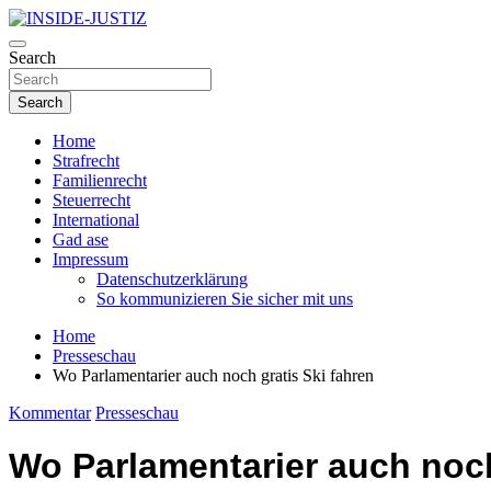
Skip
to
Investigativer Journalismus zur Dritten Gewalt
content
Search
INSIDE-JUSTIZ
Search
Home
Strafrecht
Familienrecht
Steuerrecht
International
Gad ase
Impressum
Datenschutzerklärung
So kommunizieren Sie sicher mit uns
Home
Presseschau
Wo Parlamentarier auch noch gratis Ski fahren
Kommentar
Presseschau
Wo Parlamentarier auch noch