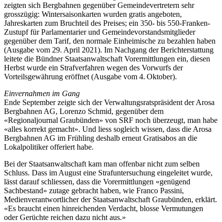
zeigten sich Bergbahnen gegenüber Gemeindevertretern sehr
grosszügig: Wintersaisonkarten wurden
gratis
angeboten,
Jahreskarten zum Bruchteil des Preises; ein 350- bis 550-Franken-
Zustupf für
Parlamentarier
und Gemeindevorstandsmitglieder
gegenüber dem Tarif, den normale Einheimische zu bezahlen haben
(Ausgabe vom 29. April 2021). Im Nachgang der Berichterstattung
leitete die Bündner Staatsanwaltschaft Vorermittlungen ein, diesen
Herbst wurde ein Strafverfahren wegen des Vorwurfs der
Vorteilsgewährung eröffnet (Ausgabe vom 4. Oktober).
Einvernahmen im Gang
Ende September zeigte sich der Verwaltungsratspräsident der Arosa
Bergbahnen AG, Lorenzo Schmid, gegenüber dem
«Regionaljournal Graubünden» von SRF
noch
überzeugt, man habe
«alles korrekt gemacht». Und liess sogleich wissen, dass die Arosa
Bergbahnen AG im Frühling deshalb erneut Gratisabos an die
Lokalpolitiker offeriert habe.
Bei der Staatsanwaltschaft kam man offenbar nicht zum selben
Schluss. Dass im August eine Strafuntersuchung eingeleitet wurde,
lässt darauf schliessen, dass die Vorermittlungen «genügend
Sachbestand» zutage gebracht haben, wie Franco Passini,
Medienverantwortlicher der Staatsanwaltschaft Graubünden, erklärt.
«Es braucht einen hinreichenden Verdacht, blosse Vermutungen
oder Gerüchte reichen dazu nicht aus.»