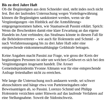
Bis zu drei Jahre Haft
Ob die Begünstigten aus dem Schneider sind, steht indes
noch
nicht
fest. Bei der laufenden Untersuchung wegen Vorteilsgewährung
können die Begünstigten sanktioniert werden, wenn sie die
Vergünstigungen «im Hinblick auf die Amtsführung»
entgegengenommen haben, wie Staatsanwalt Passini erklärt. Sprich:
Wenn die Beschenkten damit eine klare Erwartung an das eigene
Handeln im Amt verbinden; das Strafmass könnte in diesem Fall für
die Behördenvertreter – wie
auch
für Holenstein und Schmid – je
nach Verfahrensausgang bis zu drei Jahre Haft oder eine
entsprechende einkommensabhängige Geldstrafe betragen.
Keine Angaben macht Passini zur Frage, wie gross der Kreis der
begünstigten Personen ist oder um welchen Geldwert es sich bei den
Vergünstigungen insgesamt handelt. Die Aroser
Gemeindepräsidentin Yvonne Altmann war für eine entsprechende
Anfrage ferienhalber nicht zu erreichen.
Wie lange die Untersuchung
noch
andauern werde, sei schwer
abzuschätzen und hänge etwa von Parteieneingaben oder
Beweisanträgen ab, so Passini. Lorenzo Schmid und Philipp
Holenstein verzichten unter Hinweis auf das laufende Verfahren auf
eine Stellungnahme. Soweit die Südostschweiz.