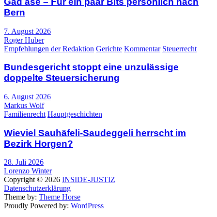
Gad ase – Für ein paar Bits persönlich nach
Bern
7. August 2026
Roger Huber
Empfehlungen der Redaktion
Gerichte
Kommentar
Steuerrecht
Bundesgericht stoppt eine unzulässige
doppelte Steuersicherung
6. August 2026
Markus Wolf
Familienrecht
Hauptgeschichten
Wieviel Sauhäfeli-Saudeggeli herrscht im
Bezirk Horgen?
28. Juli 2026
Lorenzo Winter
Copyright © 2026
INSIDE-JUSTIZ
Datenschutzerklärung
Theme by:
Theme Horse
Proudly Powered by:
WordPress