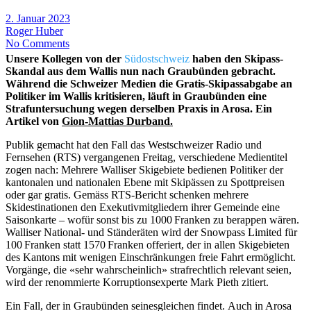
2. Januar 2023
Roger Huber
No Comments
Unsere Kollegen von der
Südostschweiz
haben den Skipass-
Skandal aus dem Wallis nun nach Graubünden gebracht.
Während die Schweizer Medien die
Gratis
-Skipassabgabe an
Politiker im Wallis kritisieren, läuft in Graubünden eine
Strafuntersuchung wegen derselben Praxis in Arosa. Ein
Artikel von
Gion-Mattias Durband.
Publik gemacht hat den Fall das Westschweizer Radio und
Fernsehen (RTS) vergangenen Freitag, verschiedene Medientitel
zogen nach: Mehrere Walliser Skigebiete bedienen Politiker der
kantonalen und nationalen Ebene mit Skipässen zu Spottpreisen
oder gar
gratis
. Gemäss RTS-Bericht schenken mehrere
Skidestinationen den Exekutivmitgliedern ihrer Gemeinde eine
Saisonkarte – wofür sonst bis zu 1000 Franken zu berappen wären.
Walliser National- und Ständeräten wird der Snowpass Limited für
100 Franken statt 1570 Franken offeriert, der in allen Skigebieten
des Kantons mit wenigen Einschränkungen freie Fahrt ermöglicht.
Vorgänge, die «sehr wahrscheinlich» strafrechtlich relevant seien,
wird der renommierte Korruptionsexperte Mark Pieth zitiert.
Ein Fall, der in Graubünden seinesgleichen findet.
Auch
in Arosa