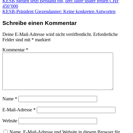
Beitragsnavigation
KESB Meilen setzt Beistand ein, drei Jahre später fehlen CHF
450’000
KESB-Präsident Giezendanner: Keine konkreten Antworten
Schreibe einen Kommentar
Deine E-Mail-Adresse wird nicht veröffentlicht.
Erforderliche
Felder sind mit
*
markiert
Kommentar
*
Name
*
E-Mail-Adresse
*
Website
Name, E-Mail-Adresse und Website in diesem Browser für