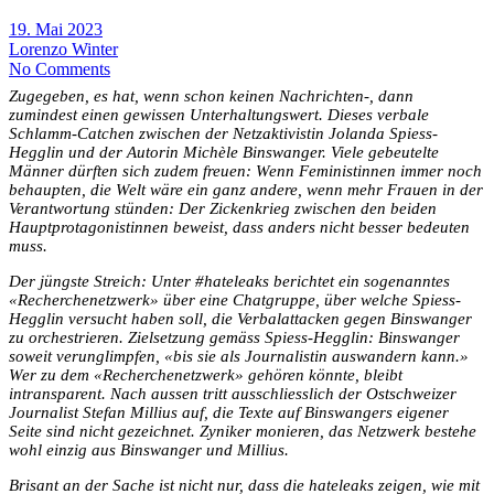
19. Mai 2023
Lorenzo Winter
No Comments
Zugegeben, es hat, wenn schon keinen Nachrichten-, dann
zumindest einen gewissen Unterhaltungswert. Dieses verbale
Schlamm-Catchen zwischen der Netzaktivistin Jolanda Spiess-
Hegglin und der Autorin Michèle Binswanger. Viele gebeutelte
Männer dürften sich zudem freuen: Wenn Feministinnen immer noch
behaupten, die Welt wäre ein ganz andere, wenn mehr Frauen in der
Verantwortung stünden: Der Zickenkrieg zwischen den beiden
Hauptprotagonistinnen beweist, dass anders nicht besser bedeuten
muss.
Der jüngste Streich: Unter #hateleaks berichtet ein sogenanntes
«Recherchenetzwerk» über eine Chatgruppe, über welche Spiess-
Hegglin versucht haben soll, die Verbalattacken gegen Binswanger
zu orchestrieren. Zielsetzung gemäss Spiess-Hegglin: Binswanger
soweit verunglimpfen, «bis sie als Journalistin auswandern kann.»
Wer zu dem «Recherchenetzwerk» gehören könnte, bleibt
intransparent. Nach aussen tritt ausschliesslich der Ostschweizer
Journalist Stefan Millius auf, die Texte auf Binswangers eigener
Seite sind nicht gezeichnet. Zyniker monieren, das Netzwerk bestehe
wohl einzig aus Binswanger und Millius.
Brisant an der Sache ist nicht nur, dass die hateleaks zeigen, wie mit