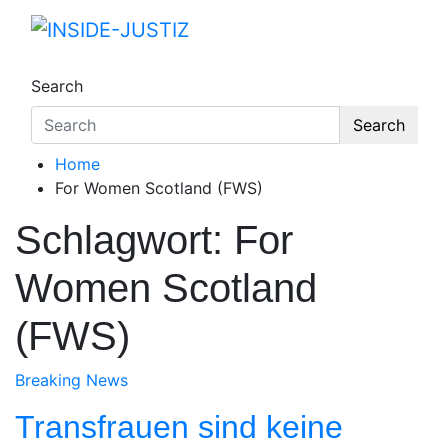
Skip
to
INSIDE-JUSTIZ
Investigativer Journalismus zur Dritten Gewa
content
Search
Search
Home
For Women Scotland (FWS)
Schlagwort:
For
Women Scotland
(FWS)
Breaking News
Transfrauen sind keine