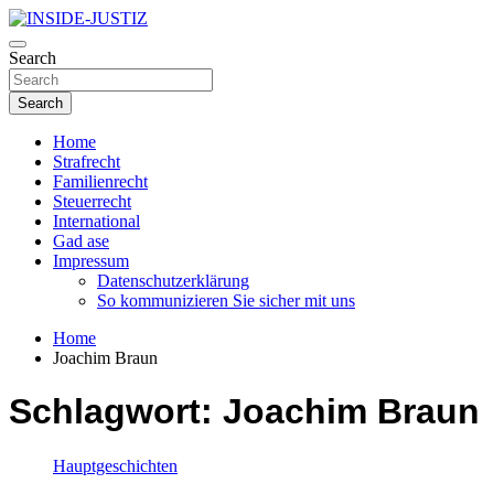
Skip
to
Investigativer Journalismus zur Dritten Gewalt
content
Search
INSIDE-JUSTIZ
Search
Home
Strafrecht
Familienrecht
Steuerrecht
International
Gad ase
Impressum
Datenschutzerklärung
So kommunizieren Sie sicher mit uns
Home
Joachim Braun
Schlagwort:
Joachim Braun
Hauptgeschichten