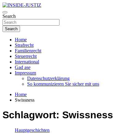
Skip
to
Investigativer Journalismus zur Dritten Gewalt
content
Search
INSIDE-JUSTIZ
Search
Home
Strafrecht
Familienrecht
Steuerrecht
International
Gad ase
Impressum
Datenschutzerklärung
So kommunizieren Sie sicher mit uns
Home
Swissness
Schlagwort:
Swissness
Hauptgeschichten