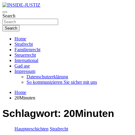
Skip
to
Investigativer Journalismus zur Dritten Gewalt
content
Search
INSIDE-JUSTIZ
Search
Home
Strafrecht
Familienrecht
Steuerrecht
International
Gad ase
Impressum
Datenschutzerklärung
So kommunizieren Sie sicher mit uns
Home
20Minuten
Schlagwort:
20Minuten
Hauptgeschichten
Strafrecht