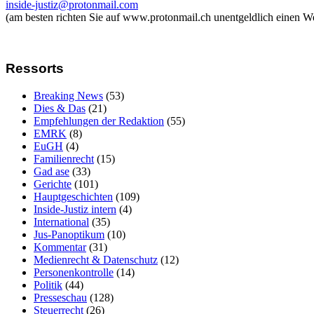
inside-justiz@protonmail.com
(am besten richten Sie auf www.protonmail.ch unentgeldlich einen W
Ressorts
Breaking News
(53)
Dies & Das
(21)
Empfehlungen der Redaktion
(55)
EMRK
(8)
EuGH
(4)
Familienrecht
(15)
Gad ase
(33)
Gerichte
(101)
Hauptgeschichten
(109)
Inside-Justiz intern
(4)
International
(35)
Jus-Panoptikum
(10)
Kommentar
(31)
Medienrecht & Datenschutz
(12)
Personenkontrolle
(14)
Politik
(44)
Presseschau
(128)
Steuerrecht
(26)