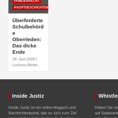
FAMILIENRECHT
HAUPTGESCHICHTEN
Überforderte
Schulbehörd
e
Oberrieden:
Das dicke
Ende
28. Juni 2026
Lorenzo Winter
Inside Justiz
Whistle
Inside Justiz ist ein online-Magazin und
Haben Sie sel
Nachrichtenportal, das es sich zum Ziel
auf Staatsan