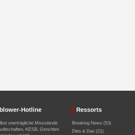
blower-Hotline
Ressorts
bst unerträgliche Missstände
Breaking News
(53)
waltschaften, KESB, Gerichten
Dies & Das
(21)