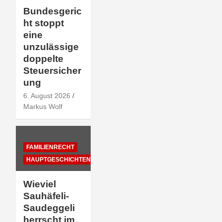
Bundesgeric
ht stoppt
eine
unzulässige
doppelte
Steuersicher
ung
6. August 2026
Markus Wolf
FAMILIENRECHT
HAUPTGESCHICHTEN
Wieviel
Sauhäfeli-
Saudeggeli
herrscht im