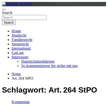
Skip
to
Investigativer Journalismus zur Dritten Gewalt
content
Search
INSIDE-JUSTIZ
Search
Home
Strafrecht
Familienrecht
Steuerrecht
International
Gad ase
Impressum
Datenschutzerklärung
So kommunizieren Sie sicher mit uns
Home
Art. 264 StPO
Schlagwort:
Art. 264 StPO
Kommentar