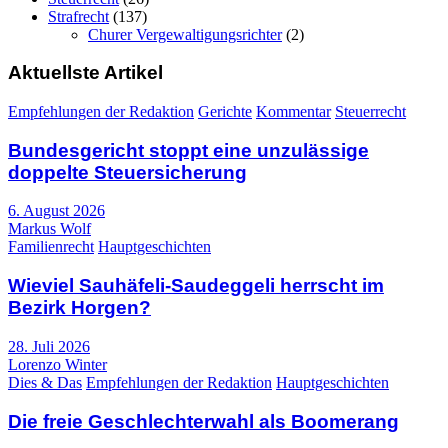
Strafrecht
(137)
Churer Vergewaltigungsrichter
(2)
Aktuellste Artikel
Empfehlungen der Redaktion
Gerichte
Kommentar
Steuerrecht
Bundesgericht stoppt eine unzulässige
doppelte Steuersicherung
6. August 2026
Markus Wolf
Familienrecht
Hauptgeschichten
Wieviel Sauhäfeli-Saudeggeli herrscht im
Bezirk Horgen?
28. Juli 2026
Lorenzo Winter
Dies & Das
Empfehlungen der Redaktion
Hauptgeschichten
Die freie Geschlechterwahl als Boomerang