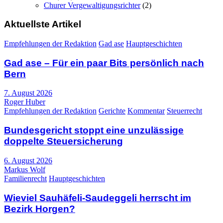
Churer Vergewaltigungsrichter
(2)
Aktuellste Artikel
Empfehlungen der Redaktion
Gad ase
Hauptgeschichten
Gad ase – Für ein paar Bits persönlich nach
Bern
7. August 2026
Roger Huber
Empfehlungen der Redaktion
Gerichte
Kommentar
Steuerrecht
Bundesgericht stoppt eine unzulässige
doppelte Steuersicherung
6. August 2026
Markus Wolf
Familienrecht
Hauptgeschichten
Wieviel Sauhäfeli-Saudeggeli herrscht im
Bezirk Horgen?