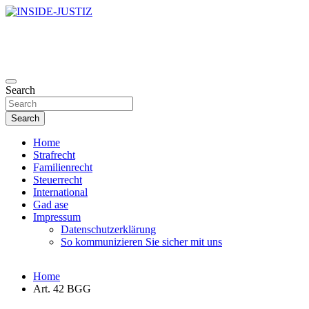
Skip
to
Investigativer Journalismus zur Dritten Gewalt
content
INSIDE-JUSTIZ
Search
Search
Home
Strafrecht
Familienrecht
Steuerrecht
International
Gad ase
Impressum
Datenschutzerklärung
So kommunizieren Sie sicher mit uns
Home
Art. 42 BGG