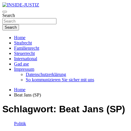
Skip
to
Investigativer Journalismus zur Dritten Gewalt
content
Search
INSIDE-JUSTIZ
Search
Home
Strafrecht
Familienrecht
Steuerrecht
International
Gad ase
Impressum
Datenschutzerklärung
So kommunizieren Sie sicher mit uns
Home
Beat Jans (SP)
Schlagwort:
Beat Jans (SP)
Politik