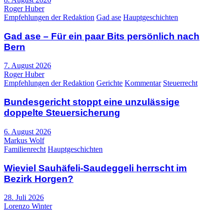
Roger Huber
Empfehlungen der Redaktion
Gad ase
Hauptgeschichten
Gad ase – Für ein paar Bits persönlich nach
Bern
7. August 2026
Roger Huber
Empfehlungen der Redaktion
Gerichte
Kommentar
Steuerrecht
Bundesgericht stoppt eine unzulässige
doppelte Steuersicherung
6. August 2026
Markus Wolf
Familienrecht
Hauptgeschichten
Wieviel Sauhäfeli-Saudeggeli herrscht im
Bezirk Horgen?
28. Juli 2026
Lorenzo Winter