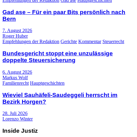
Empfehlungen der Redaktion
Gad ase
Hauptgeschichten
Gad ase – Für ein paar Bits persönlich nach
Bern
7. August 2026
Roger Huber
Empfehlungen der Redaktion
Gerichte
Kommentar
Steuerrecht
Bundesgericht stoppt eine unzulässige
doppelte Steuersicherung
6. August 2026
Markus Wolf
Familienrecht
Hauptgeschichten
Wieviel Sauhäfeli-Saudeggeli herrscht im
Bezirk Horgen?
28. Juli 2026
Lorenzo Winter
Inside Justiz