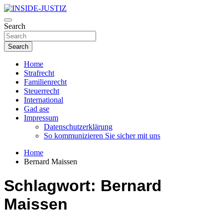
Skip
to
Investigativer Journalismus zur Dritten Gewalt
content
Search
INSIDE-JUSTIZ
Search
Home
Strafrecht
Familienrecht
Steuerrecht
International
Gad ase
Impressum
Datenschutzerklärung
So kommunizieren Sie sicher mit uns
Home
Bernard Maissen
Schlagwort:
Bernard
Maissen