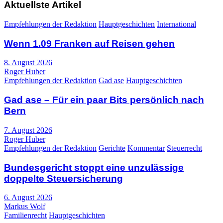
Aktuellste Artikel
Empfehlungen der Redaktion
Hauptgeschichten
International
Wenn 1.09 Franken auf Reisen gehen
8. August 2026
Roger Huber
Empfehlungen der Redaktion
Gad ase
Hauptgeschichten
Gad ase – Für ein paar Bits persönlich nach
Bern
7. August 2026
Roger Huber
Empfehlungen der Redaktion
Gerichte
Kommentar
Steuerrecht
Bundesgericht stoppt eine unzulässige
doppelte Steuersicherung
6. August 2026
Markus Wolf
Familienrecht
Hauptgeschichten