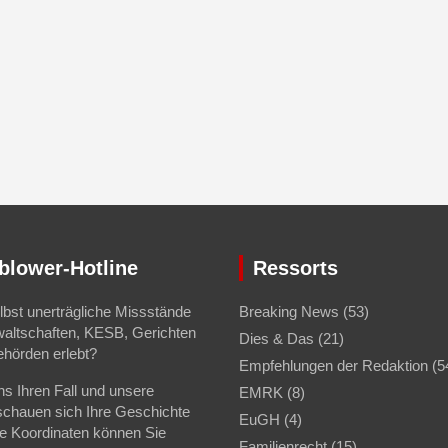
blower-Hotline
Ressorts
bst unerträgliche Missstände
Breaking News
(53)
waltschaften, KESB, Gerichten
Dies & Das
(21)
ehörden erlebt?
Empfehlungen der Redaktion
(5
s Ihren Fall und unsere
EMRK
(8)
schauen sich Ihre Geschichte
EuGH
(4)
se Koordinaten können Sie
Familienrecht
(15)