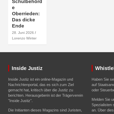
Schulbehörd
e
Oberrieden:
Das dicke
Ende
28. Juni 2026
Lorenzo Winter
Inside Justiz
Whistle
Inside Justiz ist ein online-Magazin und
Haben Sie sel
Nachrichtenportal, das es sich zum Ziel
auf Staatsan
gemacht hat, kritisch über die Justiz zu
oder Steuerb
berichten. Herausgeberin ist der Trägerverein
Melden Sie un
"Inside Justiz".
Spezialisten 
Die Initianten dieses Magazins sind Juristen,
an. Über die