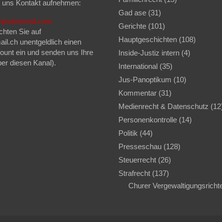
t uns Kontakt aufnehmen:
Gad ase
(31)
z@protonmail.com
Gerichte
(101)
chten Sie auf
Hauptgeschichten
(108)
il.ch unentgeldlich einen
unt ein und senden uns Ihre
Inside-Justiz intern
(4)
er diesen Kanal).
International
(35)
Jus-Panoptikum
(10)
Kommentar
(31)
Medienrecht & Datenschutz
(12
Personenkontrolle
(14)
Politik
(44)
Presseschau
(128)
Steuerrecht
(26)
Strafrecht
(137)
Churer Vergewaltigungsricht