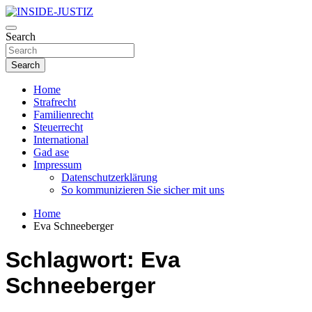
Skip
to
Investigativer Journalismus zur Dritten Gewalt
content
Search
INSIDE-JUSTIZ
Search
Home
Strafrecht
Familienrecht
Steuerrecht
International
Gad ase
Impressum
Datenschutzerklärung
So kommunizieren Sie sicher mit uns
Home
Eva Schneeberger
Schlagwort:
Eva
Schneeberger