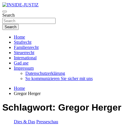
Skip
to
Investigativer Journalismus zur Dritten Gewalt
content
Search
INSIDE-JUSTIZ
Search
Home
Strafrecht
Familienrecht
Steuerrecht
International
Gad ase
Impressum
Datenschutzerklärung
So kommunizieren Sie sicher mit uns
Home
Gregor Herger
Schlagwort:
Gregor Herger
Dies & Das
Presseschau