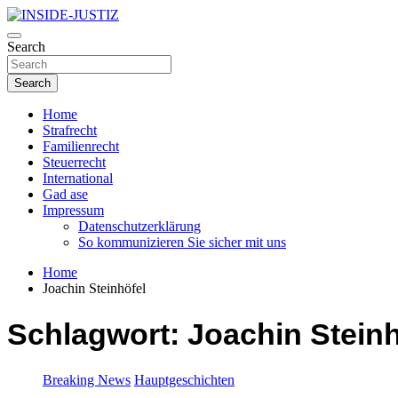
Skip
to
Investigativer Journalismus zur Dritten Gewalt
content
Search
INSIDE-JUSTIZ
Search
Home
Strafrecht
Familienrecht
Steuerrecht
International
Gad ase
Impressum
Datenschutzerklärung
So kommunizieren Sie sicher mit uns
Home
Joachin Steinhöfel
Schlagwort:
Joachin Steinh
Breaking News
Hauptgeschichten