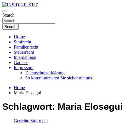
Skip
to
Investigativer Journalismus zur Dritten Gewalt
content
Search
INSIDE-JUSTIZ
Search
Home
Strafrecht
Familienrecht
Steuerrecht
International
Gad ase
Impressum
Datenschutzerklärung
So kommunizieren Sie sicher mit uns
Home
Maria Elosegui
Schlagwort:
Maria Elosegui
Gerichte
Strafrecht