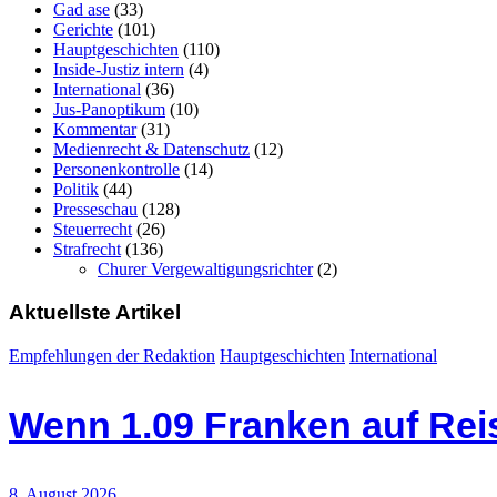
Gad ase
(33)
Gerichte
(101)
Hauptgeschichten
(110)
Inside-Justiz intern
(4)
International
(36)
Jus-Panoptikum
(10)
Kommentar
(31)
Medienrecht & Datenschutz
(12)
Personenkontrolle
(14)
Politik
(44)
Presseschau
(128)
Steuerrecht
(26)
Strafrecht
(136)
Churer Vergewaltigungsrichter
(2)
Aktuellste Artikel
Empfehlungen der Redaktion
Hauptgeschichten
International
Wenn 1.09 Franken auf Re
8. August 2026