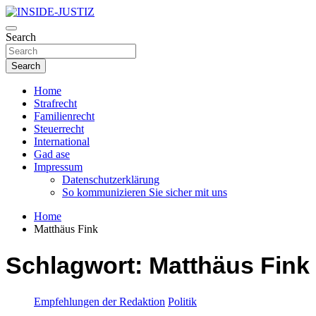
Skip
to
Investigativer Journalismus zur Dritten Gewalt
content
Search
INSIDE-JUSTIZ
Search
Home
Strafrecht
Familienrecht
Steuerrecht
International
Gad ase
Impressum
Datenschutzerklärung
So kommunizieren Sie sicher mit uns
Home
Matthäus Fink
Schlagwort:
Matthäus Fink
Empfehlungen der Redaktion
Politik