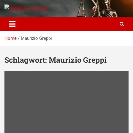
Skip
to
content
INSIDE-JUSTIZ
Investigativer Journalismus zur Dritten Gewalt
Home
Maurizio Greppi
Schlagwort:
Maurizio Greppi