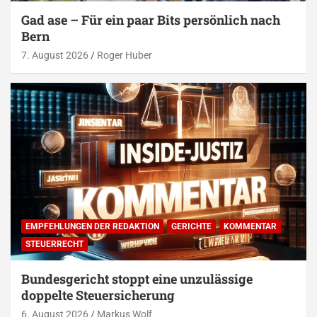
Gad ase – Für ein paar Bits persönlich nach
Bern
7. August 2026
Roger Huber
EMPFEHLUNGEN DER REDAKTION
GERICHTE
KOMMENTAR
STEUERRECHT
Bundesgericht stoppt eine unzulässige
doppelte Steuersicherung
6. August 2026
Markus Wolf