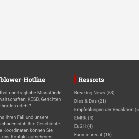
blower-Hotline
Ressorts
lbst unerträgliche Missstände
Breaking News
(53)
waltschaften, KESB, Gerichten
Dies & Das
(21)
ehörden erlebt?
Empfehlungen der Redaktion
(5
s Ihren Fall und unsere
EMRK
(8)
 schauen sich Ihre Geschichte
EuGH
(4)
se Koordinaten können Sie
Familienrecht
(15)
t uns Kontakt aufnehmen: