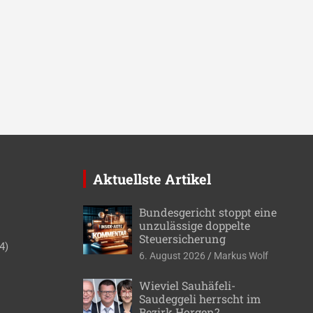
Aktuellste Artikel
Bundesgericht stoppt eine
unzulässige doppelte
Steuersicherung
4)
6. August 2026
Markus Wolf
Wieviel Sauhäfeli-
Saudeggeli herrscht im
Bezirk Horgen?