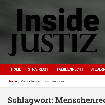
Skip
to
content
INSIDE-JUSTIZ
Investigativer Journalismus zur Dritten Gewalt
HOME
STRAFRECHT
FAMILIENRECHT
STEUER
Home
Menschenrechtskonvention
Schlagwort:
Menschenrec