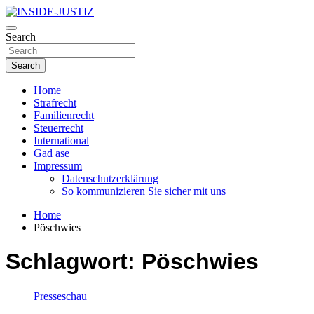
Skip
to
Investigativer Journalismus zur Dritten Gewalt
content
Search
INSIDE-JUSTIZ
Search
Home
Strafrecht
Familienrecht
Steuerrecht
International
Gad ase
Impressum
Datenschutzerklärung
So kommunizieren Sie sicher mit uns
Home
Pöschwies
Schlagwort:
Pöschwies
Presseschau