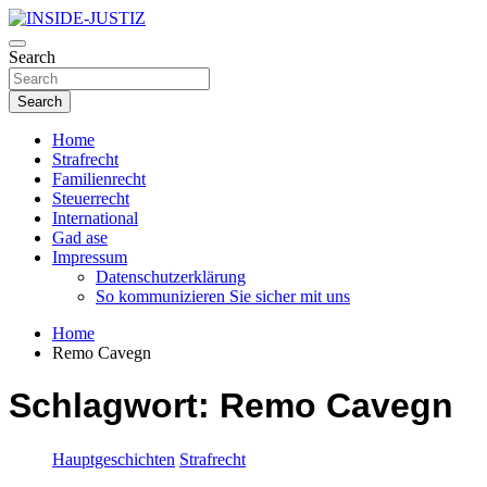
Skip
to
Investigativer Journalismus zur Dritten Gewalt
content
Search
INSIDE-JUSTIZ
Search
Home
Strafrecht
Familienrecht
Steuerrecht
International
Gad ase
Impressum
Datenschutzerklärung
So kommunizieren Sie sicher mit uns
Home
Remo Cavegn
Schlagwort:
Remo Cavegn
Hauptgeschichten
Strafrecht