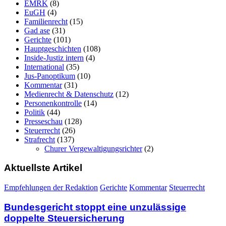
EMRK
(8)
EuGH
(4)
Familienrecht
(15)
Gad ase
(31)
Gerichte
(101)
Hauptgeschichten
(108)
Inside-Justiz intern
(4)
International
(35)
Jus-Panoptikum
(10)
Kommentar
(31)
Medienrecht & Datenschutz
(12)
Personenkontrolle
(14)
Politik
(44)
Presseschau
(128)
Steuerrecht
(26)
Strafrecht
(137)
Churer Vergewaltigungsrichter
(2)
Aktuellste Artikel
Empfehlungen der Redaktion
Gerichte
Kommentar
Steuerrecht
Bundesgericht stoppt eine unzulässige
doppelte Steuersicherung