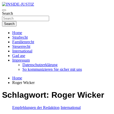
Skip
to
Investigativer Journalismus zur Dritten Gewalt
content
Search
INSIDE-JUSTIZ
Search
Home
Strafrecht
Familienrecht
Steuerrecht
International
Gad ase
Impressum
Datenschutzerklärung
So kommunizieren Sie sicher mit uns
Home
Roger Wicker
Schlagwort:
Roger Wicker
Empfehlungen der Redaktion
International