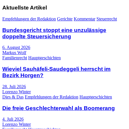
Aktuellste Artikel
Empfehlungen der Redaktion
Gerichte
Kommentar
Steuerrecht
Bundesgericht stoppt eine unzulässige
doppelte Steuersicherung
6. August 2026
Markus Wolf
Familienrecht
Hauptgeschichten
Wieviel Sauhäfeli-Saudeggeli herrscht im
Bezirk Horgen?
28. Juli 2026
Lorenzo Winter
Dies & Das
Empfehlungen der Redaktion
Hauptgeschichten
Die freie Geschlechterwahl als Boomerang
4. Juli 2026
Lorenzo Winter