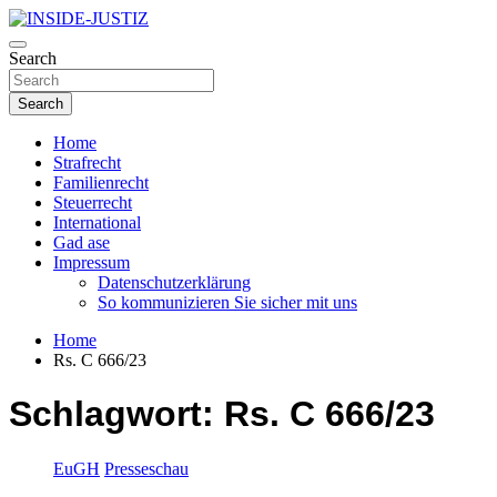
Skip
to
Investigativer Journalismus zur Dritten Gewalt
content
Search
INSIDE-JUSTIZ
Search
Home
Strafrecht
Familienrecht
Steuerrecht
International
Gad ase
Impressum
Datenschutzerklärung
So kommunizieren Sie sicher mit uns
Home
Rs. C 666/23
Schlagwort:
Rs. C 666/23
EuGH
Presseschau