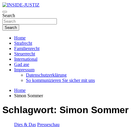
Skip
to
Investigativer Journalismus zur Dritten Gewalt
content
Search
INSIDE-JUSTIZ
Search
Home
Strafrecht
Familienrecht
Steuerrecht
International
Gad ase
Impressum
Datenschutzerklärung
So kommunizieren Sie sicher mit uns
Home
Simon Sommer
Schlagwort:
Simon Sommer
Dies & Das
Presseschau